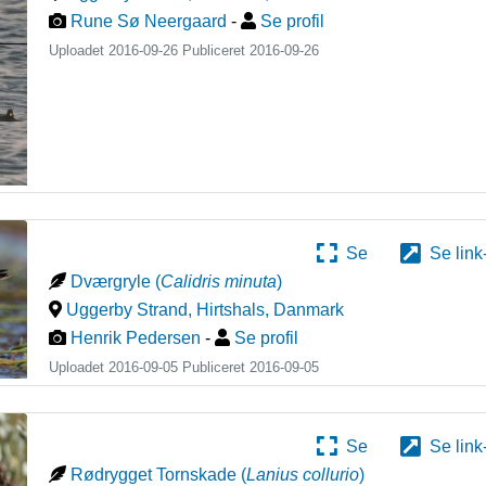
Rune Sø Neergaard
-
Se profil
Uploadet 2016-09-26 Publiceret
2016-09-26
Se
Se link
Dværgryle
(
Calidris minuta
)
Uggerby Strand, Hirtshals
,
Danmark
Henrik Pedersen
-
Se profil
Uploadet 2016-09-05 Publiceret
2016-09-05
Se
Se link
Rødrygget Tornskade
(
Lanius collurio
)