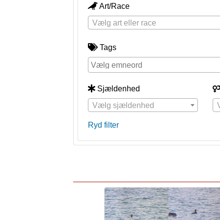
Art/Race
Vælg art eller race
Tags
Sjældenhed
Vælg sjældenhed
Ryd filter