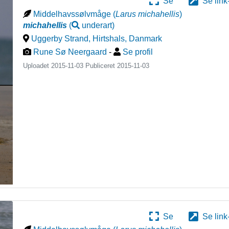
Se
Se link
Middelhavssølvmåge
(
Larus michahellis
)
michahellis
(
underart
)
Uggerby Strand, Hirtshals
,
Danmark
Rune Sø Neergaard
-
Se profil
Uploadet 2015-11-03 Publiceret
2015-11-03
Se
Se link