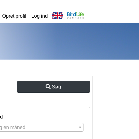
Opret profil
Log ind
Søg
d
g en måned