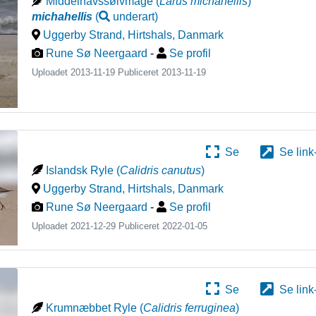
Middelhavssølvmåge
(
Larus michahellis
)
michahellis
(
underart
)
Uggerby Strand, Hirtshals
,
Danmark
Rune Sø Neergaard
-
Se profil
Uploadet 2013-11-19 Publiceret
2013-11-19
Se
Se link
Islandsk Ryle
(
Calidris canutus
)
Uggerby Strand, Hirtshals
,
Danmark
Rune Sø Neergaard
-
Se profil
Uploadet 2021-12-29 Publiceret
2022-01-05
Se
Se link
Krumnæbbet Ryle
(
Calidris ferruginea
)