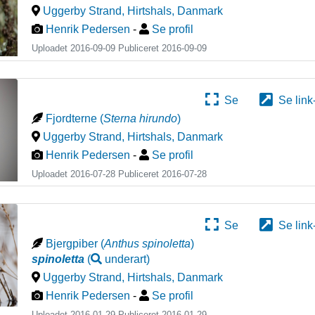
Uggerby Strand, Hirtshals
,
Danmark
Henrik Pedersen
-
Se profil
Uploadet 2016-09-09 Publiceret
2016-09-09
Se
Se link
Fjordterne
(
Sterna hirundo
)
Uggerby Strand, Hirtshals
,
Danmark
Henrik Pedersen
-
Se profil
Uploadet 2016-07-28 Publiceret
2016-07-28
Se
Se link
Bjergpiber
(
Anthus spinoletta
)
spinoletta
(
underart
)
Uggerby Strand, Hirtshals
,
Danmark
Henrik Pedersen
-
Se profil
Uploadet 2016-01-29 Publiceret
2016-01-29