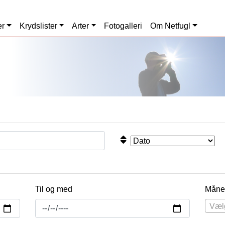
er
Krydslister
Arter
Fotogalleri
Om Netfugl
Til og med
Måne
Væl