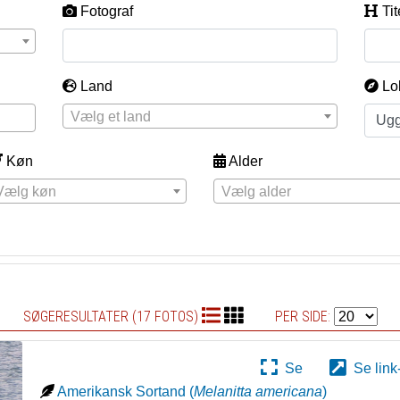
Fotograf
Tit
Land
Lo
Vælg et land
Køn
Alder
Vælg køn
Vælg alder
SØGERESULTATER (17 FOTOS)
PER SIDE:
Se
Se link
Amerikansk Sortand
(
Melanitta americana
)