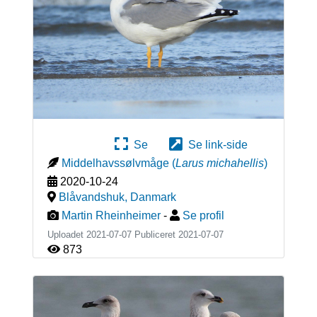
Se
Se link-side
Middelhavssølvmåge
(
Larus michahellis
)
2020-10-24
Blåvandshuk
,
Danmark
Martin Rheinheimer
-
Se profil
Uploadet 2021-07-07 Publiceret
2021-07-07
873