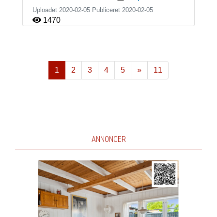
Uploadet 2020-02-05 Publiceret
2020-02-05
1470
1
2
3
4
5
»
11
Næste
ANNONCER