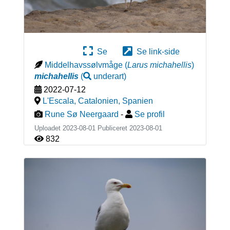
Se
Se link-side
Middelhavssølvmåge
(
Larus michahellis
)
michahellis
(
underart
)
2022-07-12
L'Escala, Catalonien
,
Spanien
Rune Sø Neergaard
-
Se profil
Uploadet 2023-08-01 Publiceret
2023-08-01
832