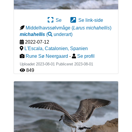
Se
Se link-side
Middelhavssølvmåge
(
Larus michahellis
)
michahellis
(
underart
)
2022-07-12
L'Escala, Catalonien
,
Spanien
Rune Sø Neergaard
-
Se profil
Uploadet 2023-08-01 Publiceret
2023-08-01
849