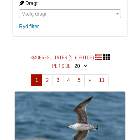
Dragt
Vælg dragt
Ryd filter
SØGERESULTATER (216 FOTOS)
PER SIDE:
1
2
3
4
5
»
11
Næste