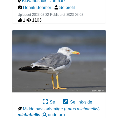
Blåvandshuk
,
Danmark
Henrik Böhmer
-
Se profil
Uploadet 2023-02-22 Publiceret
2023-03-02
1
1103
Se
Se link-side
Middelhavssølvmåge
(
Larus michahellis
)
michahellis
(
underart
)