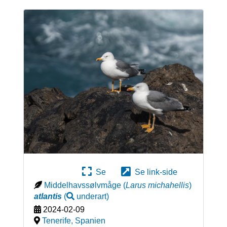
Se
Se link-side
Middelhavssølvmåge
(
Larus michahellis
)
atlantis
(
underart
)
2024-02-09
Tenerife
,
Spanien