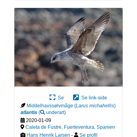
Se
Se link-side
Middelhavssølvmåge
(
Larus michahellis
)
atlantis
(
underart
)
2020-01-09
Caleta de Fustre, Fuerteventura
,
Spanien
Hans Henrik Larsen
-
Se profil