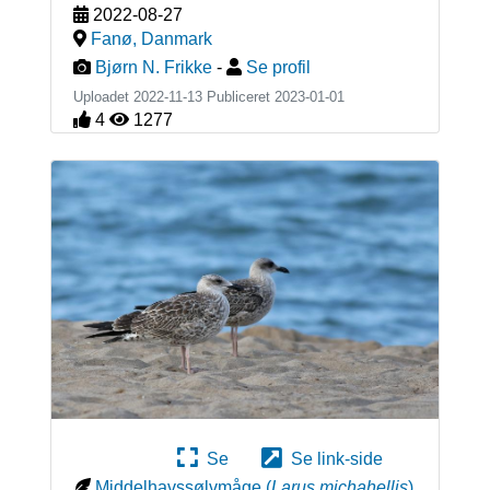
2022-08-27
Fanø
,
Danmark
Bjørn N. Frikke
-
Se profil
Uploadet 2022-11-13 Publiceret
2023-01-01
4
1277
Se
Se link-side
Middelhavssølvmåge
(
Larus michahellis
)