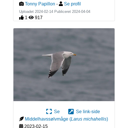
Tonny Papillon
-
Se profil
Uploadet 2024-02-14 Publiceret
2024-04-04
1
917
Se
Se link-side
Middelhavssølvmåge
(
Larus michahellis
)
2023-02-15