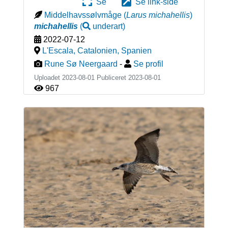
Se
Se link-side
Middelhavssølvmåge
(
Larus michahellis
)
michahellis
(
underart
)
2022-07-12
L'Escala, Catalonien
,
Spanien
Rune Sø Neergaard
-
Se profil
Uploadet 2023-08-01 Publiceret
2023-08-01
967