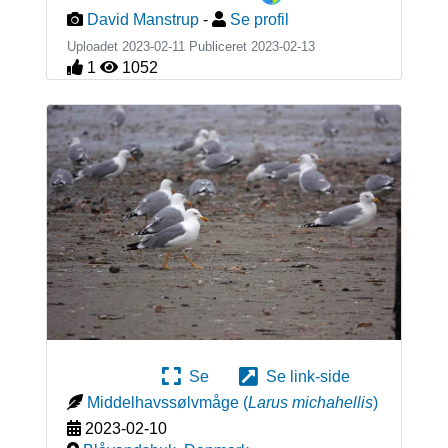
David Manstrup
-
Se profil
Uploadet 2023-02-11 Publiceret
2023-02-13
1
1052
Se
Se link-side
Middelhavssølvmåge
(
Larus michahellis
)
2023-02-10