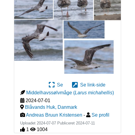
Se
Se link-side
Middelhavssølvmåge
(
Larus michahellis
)
2024-07-01
Blåvands Huk
,
Danmark
Andreas Bruun Kristensen
-
Se profil
Uploadet 2024-07-07 Publiceret
2024-07-11
1
1004