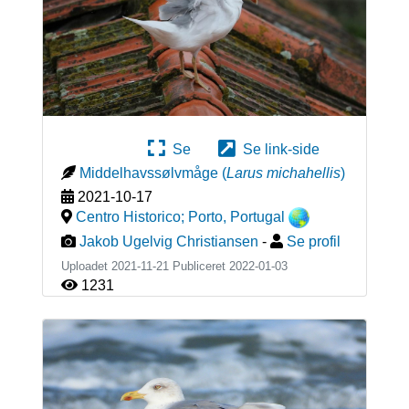
Se
Se link-side
Middelhavssølvmåge
(
Larus michahellis
)
2021-10-17
Centro Historico; Porto
,
Portugal
Jakob Ugelvig Christiansen
-
Se profil
Uploadet 2021-11-21 Publiceret
2022-01-03
1231