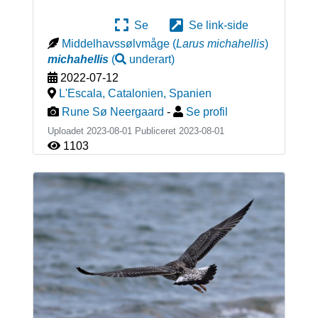
Se
Se link-side
Middelhavssølvmåge
(
Larus michahellis
)
michahellis
(
underart
)
2022-07-12
L'Escala, Catalonien
,
Spanien
Rune Sø Neergaard
-
Se profil
Uploadet 2023-08-01 Publiceret
2023-08-01
1103