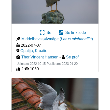
Se
Se link-side
Middelhavssølvmåge
(
Larus michahellis
)
2022-07-07
Opatija
,
Kroatien
Thor Vincent Hansen
-
Se profil
Uploadet 2022-10-15 Publiceret
2023-01-20
2
1050