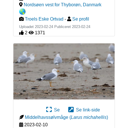
Nordsøen vest for Thyborøn
,
Danmark
Troels Eske Ortvad
-
Se profil
Uploadet 2023-02-24 Publiceret
2023-02-24
2
1371
Se
Se link-side
Middelhavssølvmåge
(
Larus michahellis
)
2023-02-10