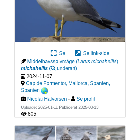
Se
Se link-side
Middelhavssølvmåge
(
Larus michahellis
)
michahellis
(
underart
)
2024-11-07
Cap de Formentor, Mallorca, Spanien
,
Spanien
Nicolai Halvorsen
-
Se profil
Uploadet 2025-01-11 Publiceret
2025-03-13
805