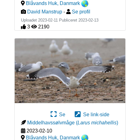
Blåvands Huk
,
Danmark
David Manstrup
-
Se profil
Uploadet 2023-02-11 Publiceret
2023-02-13
3
2190
Se
Se link-side
Middelhavssølvmåge
(
Larus michahellis
)
2023-02-10
Blåvands Huk
,
Danmark