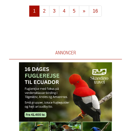
1
2
3
4
5
»
16
Næste
ANNONCER