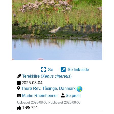
Se
Se link-side
Terekklire
(
Xenus cinereus
)
2025-08-04
Thurø Rev, Tåsinge
,
Danmark
Martin Rheinheimer
-
Se profil
Uploadet 2025-08-05 Publiceret
2025-08-08
1
721