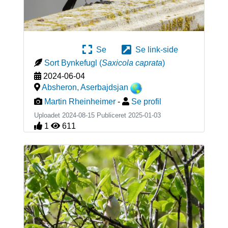
Se
Se link-side
Sort Bynkefugl
(
Saxicola caprata
)
2024-06-04
Absheron
,
Aserbajdsjan
Martin Rheinheimer
-
Se profil
Uploadet 2024-08-15 Publiceret
2025-01-03
1
611