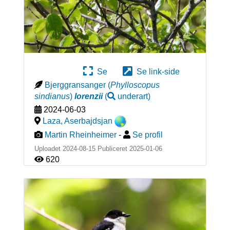
Se
Se link-side
Bjerggransanger
(
Phylloscopus
sindianus
)
lorenzii
(
underart
)
2024-06-03
Laza
,
Aserbajdsjan
Martin Rheinheimer
-
Se profil
Uploadet 2024-08-15 Publiceret
2025-01-06
620