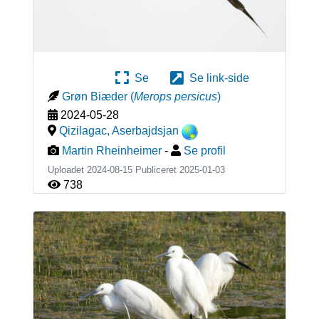
Se
Se link-side
Grøn Biæder
(
Merops persicus
)
2024-05-28
Qizilagac
,
Aserbajdsjan
Martin Rheinheimer
-
Se profil
Uploadet 2024-08-15 Publiceret
2025-01-03
738