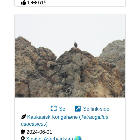
1
615
Se
Se link-side
Kaukasisk Kongehøne
(
Tetraogallus
caucasicus
)
2024-06-01
Xinaliq
,
Aserbajdsjan