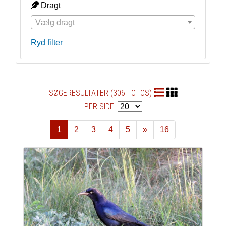
Dragt
Vælg dragt
Ryd filter
SØGERESULTATER (306 FOTOS)
PER SIDE:
1
2
3
4
5
»
16
Næste