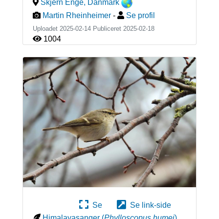
Skjern Enge
,
Danmark
Martin Rheinheimer
-
Se profil
Uploadet 2025-02-14 Publiceret
2025-02-18
1004
Se
Se link-side
Himalayasanger
(
Phylloscopus humei
)