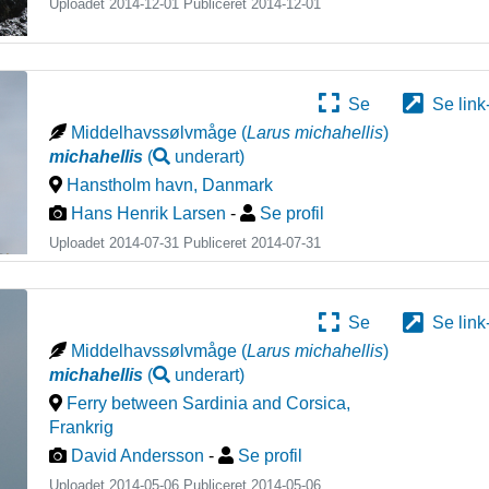
Uploadet 2014-12-01 Publiceret
2014-12-01
Se
Se link
Middelhavssølvmåge
(
Larus michahellis
)
michahellis
(
underart
)
Hanstholm havn
,
Danmark
Hans Henrik Larsen
-
Se profil
Uploadet 2014-07-31 Publiceret
2014-07-31
Se
Se link
Middelhavssølvmåge
(
Larus michahellis
)
michahellis
(
underart
)
Ferry between Sardinia and Corsica
,
Frankrig
David Andersson
-
Se profil
Uploadet 2014-05-06 Publiceret
2014-05-06