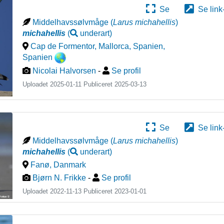
Se
Se link
Middelhavssølvmåge
(
Larus michahellis
)
michahellis
(
underart
)
Cap de Formentor, Mallorca, Spanien
,
Spanien
Nicolai Halvorsen
-
Se profil
Uploadet 2025-01-11 Publiceret
2025-03-13
Se
Se link
Middelhavssølvmåge
(
Larus michahellis
)
michahellis
(
underart
)
Fanø
,
Danmark
Bjørn N. Frikke
-
Se profil
Uploadet 2022-11-13 Publiceret
2023-01-01