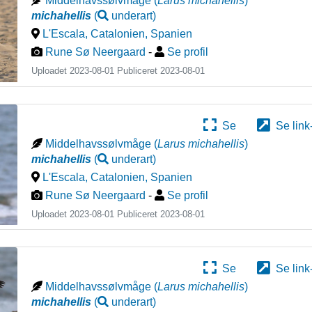
Middelhavssølvmåge
(
Larus michahellis
)
michahellis
(
underart
)
L'Escala, Catalonien
,
Spanien
Rune Sø Neergaard
-
Se profil
Uploadet 2023-08-01 Publiceret
2023-08-01
Se
Se link
Middelhavssølvmåge
(
Larus michahellis
)
michahellis
(
underart
)
L'Escala, Catalonien
,
Spanien
Rune Sø Neergaard
-
Se profil
Uploadet 2023-08-01 Publiceret
2023-08-01
Se
Se link
Middelhavssølvmåge
(
Larus michahellis
)
michahellis
(
underart
)