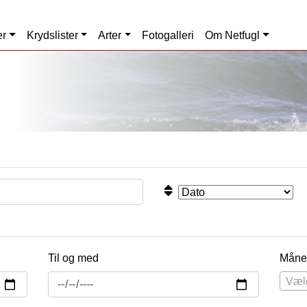
er
Krydslister
Arter
Fotogalleri
Om Netfugl
Til og med
Måne
Væl