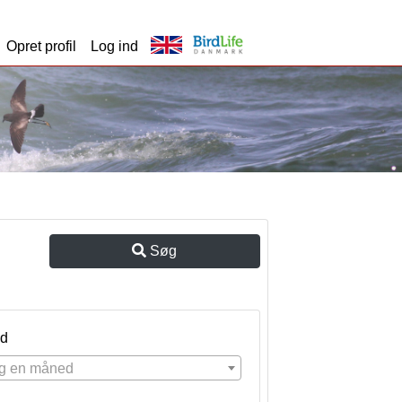
Opret profil
Log ind
Søg
d
g en måned