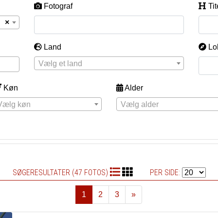
Fotograf
Tit
×
Land
Lo
Vælg et land
Køn
Alder
Vælg køn
Vælg alder
SØGERESULTATER (47 FOTOS)
PER SIDE:
1
2
3
»
Næste