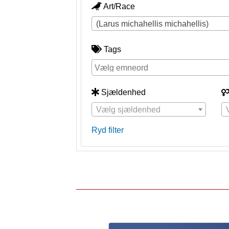
Art/Race
(Larus michahellis michahellis)
Tags
Sjældenhed
Vælg sjældenhed
Ryd filter