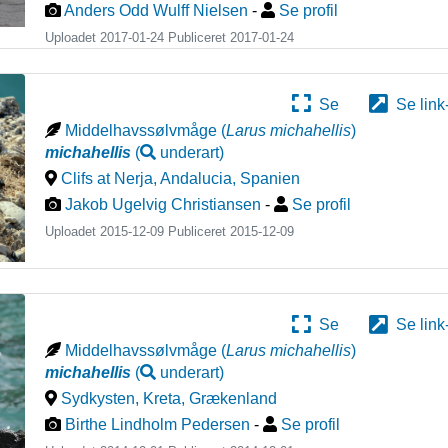
Anders Odd Wulff Nielsen
-
Se profil
Uploadet 2017-01-24 Publiceret
2017-01-24
Se
Se link
Middelhavssølvmåge
(
Larus michahellis
)
michahellis
(
underart
)
Clifs at Nerja, Andalucia
,
Spanien
Jakob Ugelvig Christiansen
-
Se profil
Uploadet 2015-12-09 Publiceret
2015-12-09
Se
Se link
Middelhavssølvmåge
(
Larus michahellis
)
michahellis
(
underart
)
Sydkysten, Kreta
,
Grækenland
Birthe Lindholm Pedersen
-
Se profil