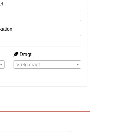
el
kation
Dragt
Vælg dragt