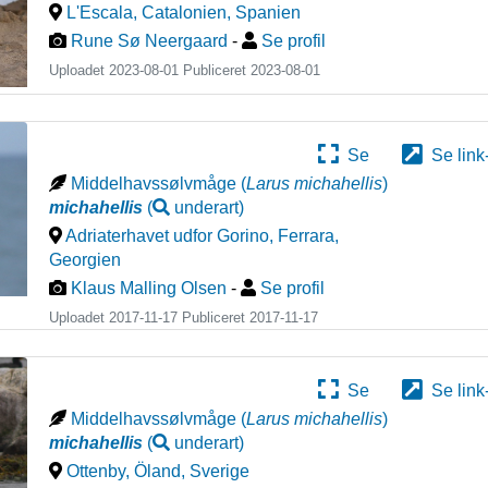
L'Escala, Catalonien
,
Spanien
Rune Sø Neergaard
-
Se profil
Uploadet 2023-08-01 Publiceret
2023-08-01
Se
Se link
Middelhavssølvmåge
(
Larus michahellis
)
michahellis
(
underart
)
Adriaterhavet udfor Gorino, Ferrara
,
Georgien
Klaus Malling Olsen
-
Se profil
Uploadet 2017-11-17 Publiceret
2017-11-17
Se
Se link
Middelhavssølvmåge
(
Larus michahellis
)
michahellis
(
underart
)
Ottenby, Öland
,
Sverige