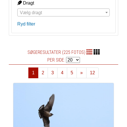
Dragt
Vælg dragt
Ryd filter
SØGERESULTATER (225 FOTOS)
PER SIDE:
1
2
3
4
5
»
12
Næste