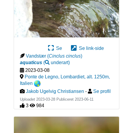
Se
Se link-side
Vandstær
(
Cinclus cinclus
)
aquaticus
(
underart
)
2023-03-08
Ponte de Legno, Lombardiet, alt. 1250m
,
Italien
Jakob Ugelvig Christiansen
-
Se profil
Uploadet 2023-03-28 Publiceret
2023-06-11
3
984