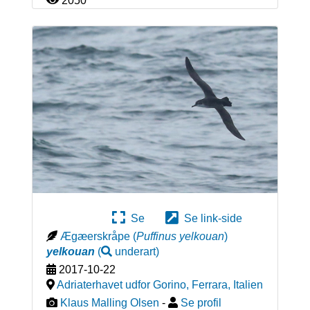
2050
Se
Se link-side
Ægæerskråpe
(
Puffinus yelkouan
)
yelkouan
(
underart
)
2017-10-22
Adriaterhavet udfor Gorino, Ferrara
,
Italien
Klaus Malling Olsen
-
Se profil