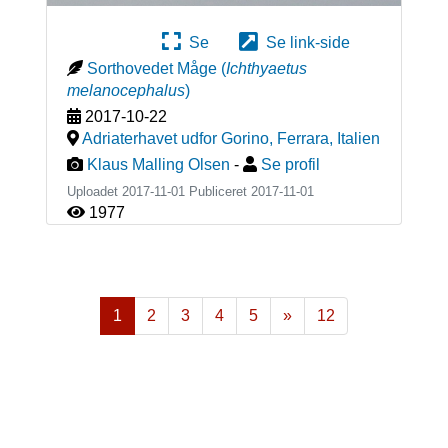
Se
Se link-side
Sorthovedet Måge
(
Ichthyaetus
melanocephalus
)
2017-10-22
Adriaterhavet udfor Gorino, Ferrara
,
Italien
Klaus Malling Olsen
-
Se profil
Uploadet 2017-11-01 Publiceret
2017-11-01
1977
1
2
3
4
5
»
12
Næste