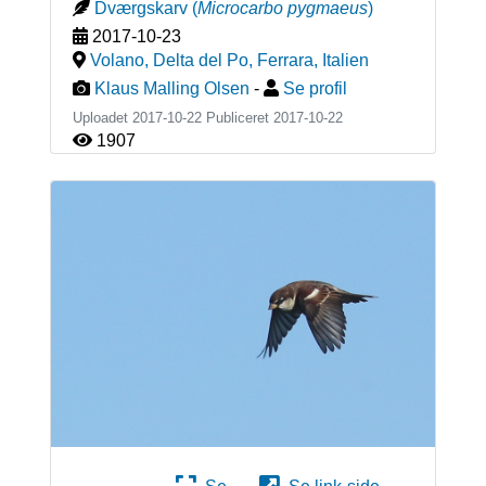
Dværgskarv
(
Microcarbo pygmaeus
)
2017-10-23
Volano, Delta del Po, Ferrara
,
Italien
Klaus Malling Olsen
-
Se profil
Uploadet 2017-10-22 Publiceret
2017-10-22
1907