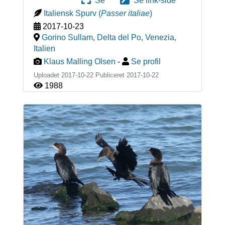
Se
Se link-side
Italiensk Spurv
(
Passer italiae
)
2017-10-23
Gorino Sullam, Delta del Po, Venezia
,
Italien
Klaus Malling Olsen
-
Se profil
Uploadet 2017-10-22 Publiceret
2017-10-22
1988