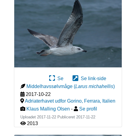
Se
Se link-side
Middelhavssølvmåge
(
Larus michahellis
)
2017-10-22
Adriaterhavet udfor Gorino, Ferrara
,
Italien
Klaus Malling Olsen
-
Se profil
Uploadet 2017-11-22 Publiceret
2017-11-22
2013