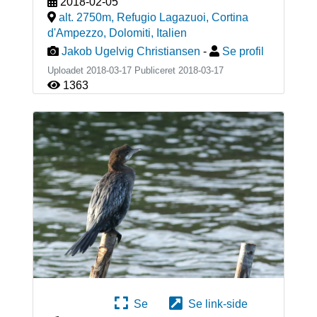
2018-02-05
alt. 2750m, Refugio Lagazuoi, Cortina
d'Ampezzo, Dolomiti
,
Italien
Jakob Ugelvig Christiansen
-
Se profil
Uploadet 2018-03-17 Publiceret
2018-03-17
1363
Se
Se link-side