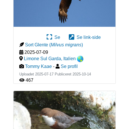
Se
Se link-side
Sort Glente
(
Milvus migrans
)
2025-07-09
Limone Sul Garda
,
Italien
Tommy Kaae
-
Se profil
Uploadet 2025-07-17 Publiceret
2025-10-14
467