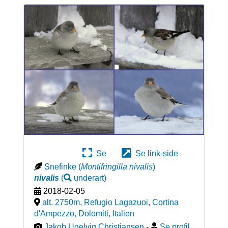
Se
Se link-side
Snefinke
(
Montifringilla nivalis
)
nivalis
(
underart
)
2018-02-05
alt. 2750m, Refugio Lagazuoi, Cortina
d'Ampezzo, Dolomiti
,
Italien
Jakob Ugelvig Christiansen
-
Se profil