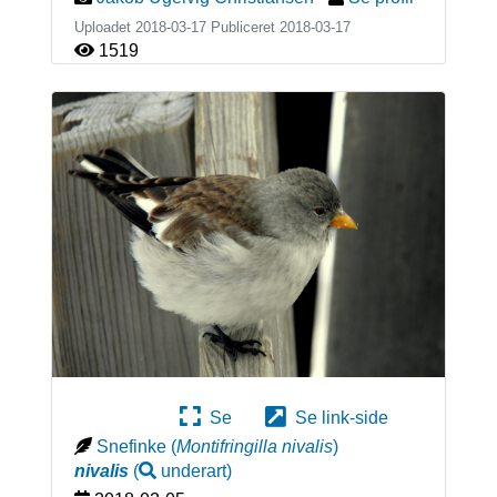
Uploadet 2018-03-17 Publiceret
2018-03-17
1519
Se
Se link-side
Snefinke
(
Montifringilla nivalis
)
nivalis
(
underart
)