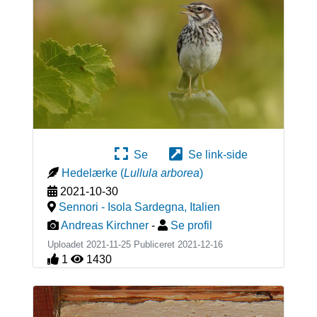
Se
Se link-side
Hedelærke
(
Lullula arborea
)
2021-10-30
Sennori - Isola Sardegna
,
Italien
Andreas Kirchner
-
Se profil
Uploadet 2021-11-25 Publiceret
2021-12-16
1
1430