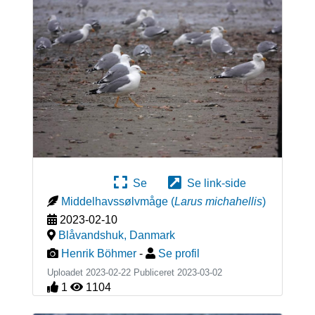
Se
Se link-side
Middelhavssølvmåge
(
Larus michahellis
)
2023-02-10
Blåvandshuk
,
Danmark
Henrik Böhmer
-
Se profil
Uploadet 2023-02-22 Publiceret
2023-03-02
1
1104