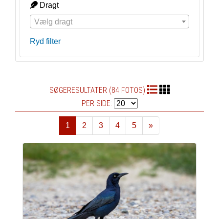
Dragt
Vælg dragt
Ryd filter
SØGERESULTATER (84 FOTOS)
PER SIDE:
1
2
3
4
5
»
Næste