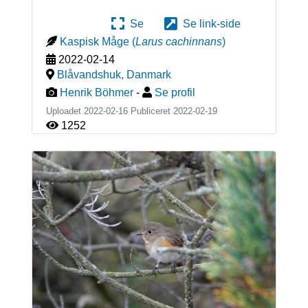
Se
Se link-side
Kaspisk Måge
(
Larus cachinnans
)
2022-02-14
Blåvandshuk
,
Danmark
Henrik Böhmer
-
Se profil
Uploadet 2022-02-16 Publiceret
2022-02-19
1252