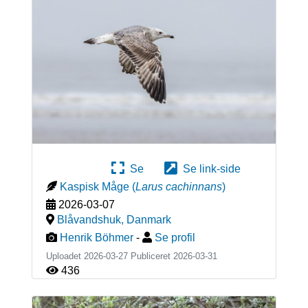
Se
Se link-side
Kaspisk Måge
(
Larus cachinnans
)
2026-03-07
Blåvandshuk
,
Danmark
Henrik Böhmer
-
Se profil
Uploadet 2026-03-27 Publiceret
2026-03-31
436