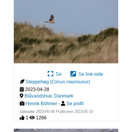
Se
Se link-side
Steppehøg
(
Circus macrourus
)
2023-04-28
Blåvandshuk
,
Danmark
Henrik Böhmer
-
Se profil
Uploadet 2023-05-09 Publiceret
2023-05-10
1
1266