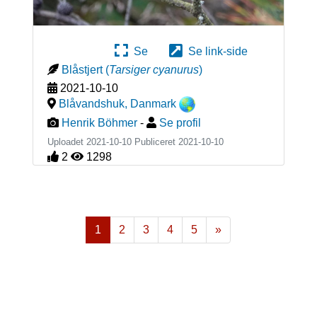
Se
Se link-side
Blåstjert
(
Tarsiger cyanurus
)
2021-10-10
Blåvandshuk
,
Danmark
Henrik Böhmer
-
Se profil
Uploadet 2021-10-10 Publiceret
2021-10-10
2
1298
1
2
3
4
5
»
Næste