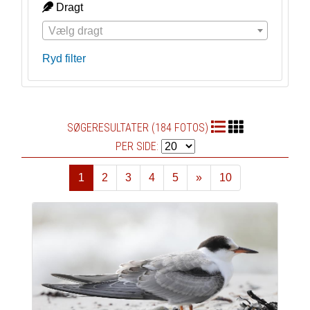
Dragt
Vælg dragt
Ryd filter
SØGERESULTATER (184 FOTOS)
PER SIDE:
1
2
3
4
5
»
10
Næste