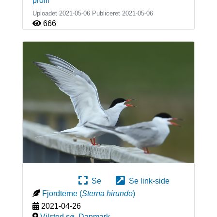
profil
Uploadet 2021-05-06 Publiceret
2021-05-06
666
Se
Se link-side
Fjordterne
(
Sterna hirundo
)
2021-04-26
Vilsted sø
,
Danmark