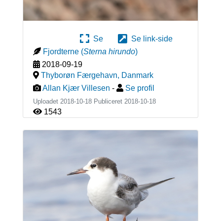
Se
Se link-side
Fjordterne
(
Sterna hirundo
)
2018-09-19
Thyborøn Færgehavn
,
Danmark
Allan Kjær Villesen
-
Se profil
Uploadet 2018-10-18 Publiceret
2018-10-18
1543