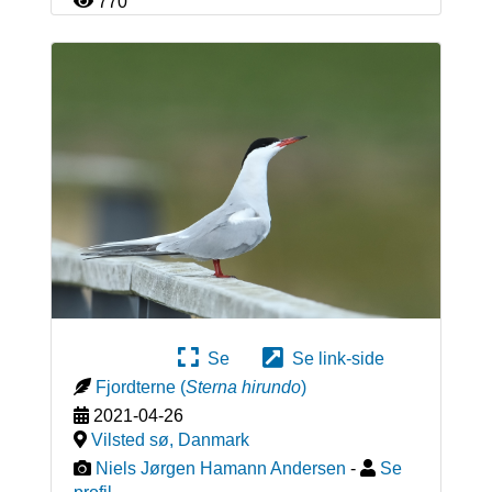
770
Se
Se link-side
Fjordterne
(
Sterna hirundo
)
2021-04-26
Vilsted sø
,
Danmark
Niels Jørgen Hamann Andersen
-
Se