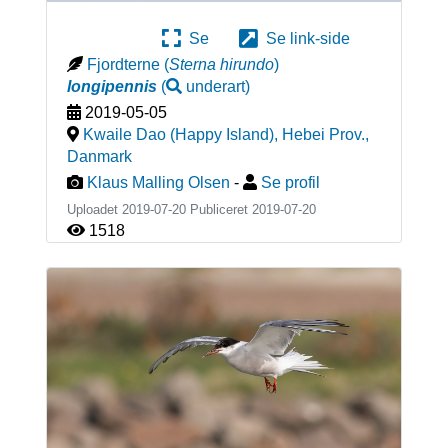
Se
Se link-side
Fjordterne
(
Sterna hirundo
)
longipennis
(
underart
)
2019-05-05
Kwaile Dao (Happy Island), Hebei Prov.
,
Danmark
Klaus Malling Olsen
-
Se profil
Uploadet 2019-07-20 Publiceret
2019-07-20
1518