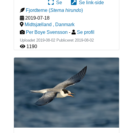
Se
Se link-side
Fjordterne
(
Sterna hirundo
)
2019-07-18
Midtsjælland
,
Danmark
Per Boye Svensson
-
Se profil
Uploadet 2019-08-02 Publiceret
2019-08-02
1190