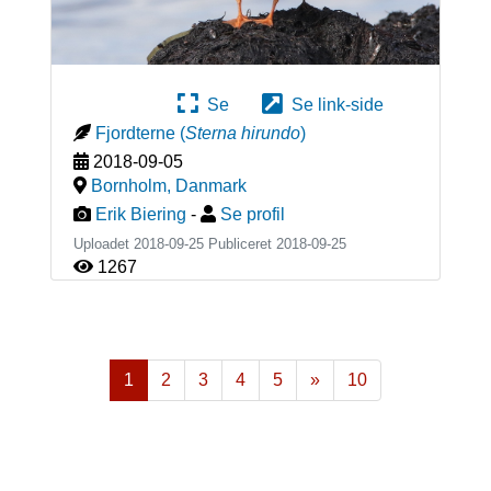
Se
Se link-side
Fjordterne
(
Sterna hirundo
)
2018-09-05
Bornholm
,
Danmark
Erik Biering
-
Se profil
Uploadet 2018-09-25 Publiceret
2018-09-25
1267
1
2
3
4
5
»
10
Næste