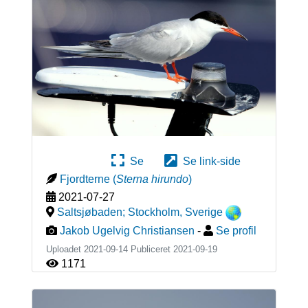
Se
Se link-side
Fjordterne
(
Sterna hirundo
)
2021-07-27
Saltsjøbaden; Stockholm
,
Sverige
Jakob Ugelvig Christiansen
-
Se profil
Uploadet 2021-09-14 Publiceret
2021-09-19
1171