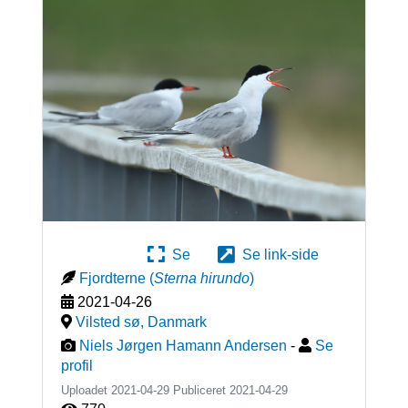
Se
Se link-side
Fjordterne
(
Sterna hirundo
)
2021-04-26
Vilsted sø
,
Danmark
Niels Jørgen Hamann Andersen
-
Se
profil
Uploadet 2021-04-29 Publiceret
2021-04-29