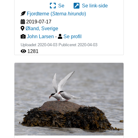
Se
Se link-side
Fjordterne
(
Sterna hirundo
)
2019-07-17
Øland
,
Sverige
John Larsen
-
Se profil
Uploadet 2020-04-03 Publiceret
2020-04-03
1281