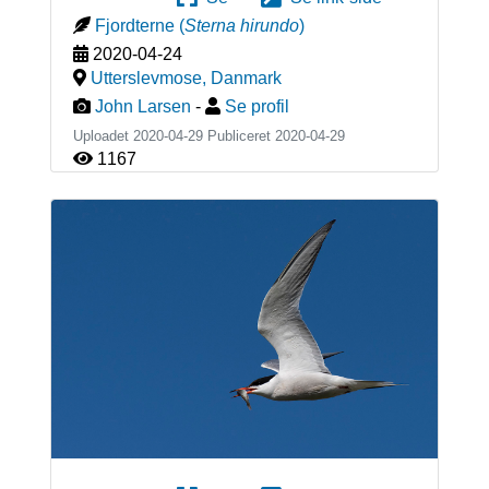
Fjordterne
(
Sterna hirundo
)
2020-04-24
Utterslevmose
,
Danmark
John Larsen
-
Se profil
Uploadet 2020-04-29 Publiceret
2020-04-29
1167