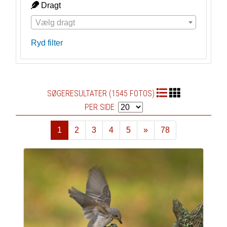
Dragt
Vælg dragt
Ryd filter
SØGERESULTATER (1545 FOTOS)
PER SIDE:
1
2
3
4
5
»
78
Næste