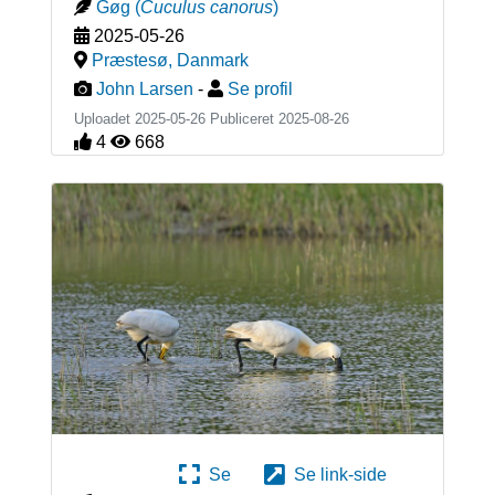
Gøg
(
Cuculus canorus
)
2025-05-26
Præstesø
,
Danmark
John Larsen
-
Se profil
Uploadet 2025-05-26 Publiceret
2025-08-26
4
668
Se
Se link-side