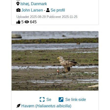
Ishøj
,
Danmark
John Larsen
-
Se profil
Uploadet 2025-08-29 Publiceret
2025-11-25
5
645
Se
Se link-side
Havørn
(
Haliaeetus albicilla
)