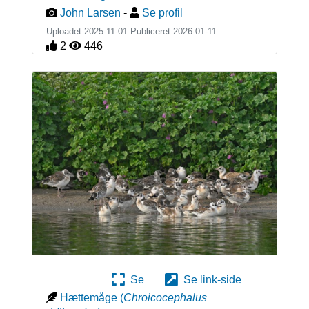
John Larsen
-
Se profil
Uploadet 2025-11-01 Publiceret
2026-01-11
2
446
Se
Se link-side
Hættemåge
(
Chroicocephalus