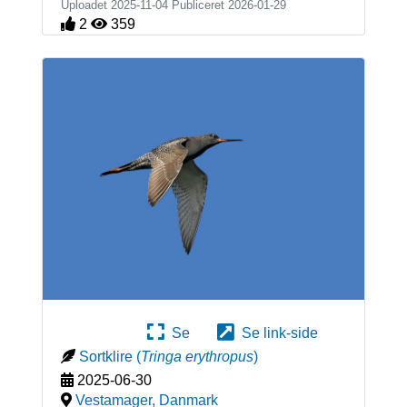
Uploadet 2025-11-04 Publiceret
2026-01-29
2
359
Se
Se link-side
Sortklire
(
Tringa erythropus
)
2025-06-30
Vestamager
,
Danmark