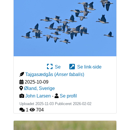
Se
Se link-side
Tajgasædgås
(
Anser fabalis
)
2025-10-09
Øland
,
Sverige
John Larsen
-
Se profil
Uploadet 2025-11-03 Publiceret
2026-02-02
1
704