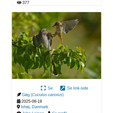
377
Se
Se link-side
Gøg
(
Cuculus canorus
)
2025-08-16
Ishøj
,
Danmark