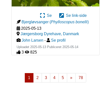
Se
Se link-side
Bjergløvsanger
(
Phylloscopus bonelli
)
2025-05-13
Jærgersborg Dyrehave
,
Danmark
John Larsen
-
Se profil
Uploadet 2025-05-13 Publiceret
2025-05-14
3
825
1
2
3
4
5
»
78
Næste