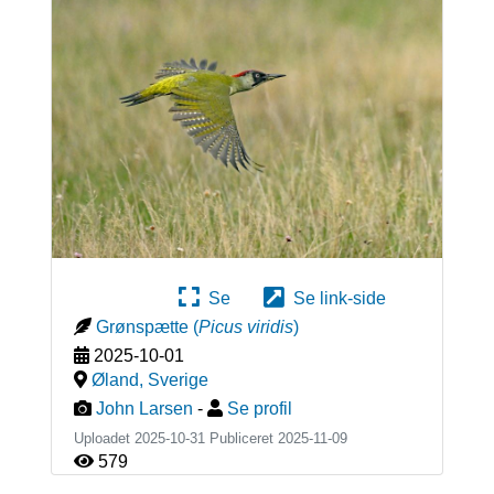
Se
Se link-side
Grønspætte
(
Picus viridis
)
2025-10-01
Øland
,
Sverige
John Larsen
-
Se profil
Uploadet 2025-10-31 Publiceret
2025-11-09
579