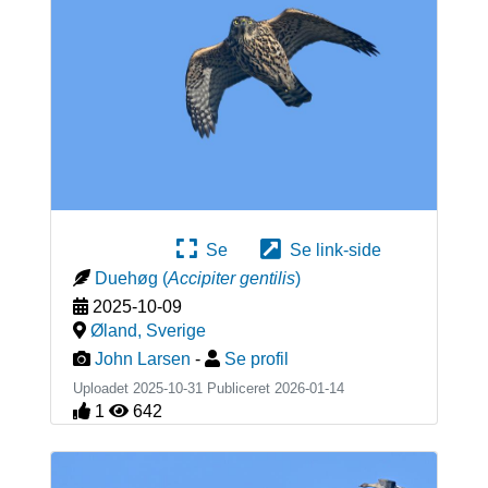
Se
Se link-side
Duehøg
(
Accipiter gentilis
)
2025-10-09
Øland
,
Sverige
John Larsen
-
Se profil
Uploadet 2025-10-31 Publiceret
2026-01-14
1
642