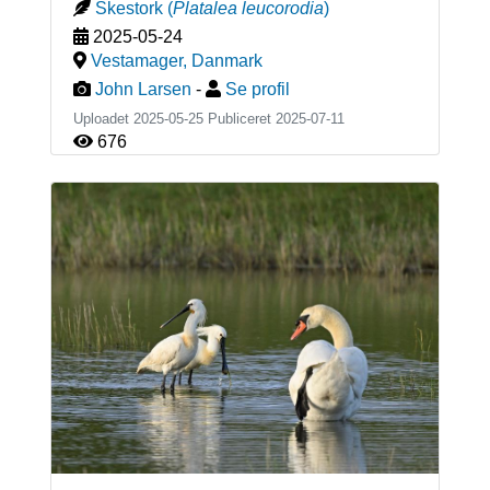
Skestork
(
Platalea leucorodia
)
2025-05-24
Vestamager
,
Danmark
John Larsen
-
Se profil
Uploadet 2025-05-25 Publiceret
2025-07-11
676