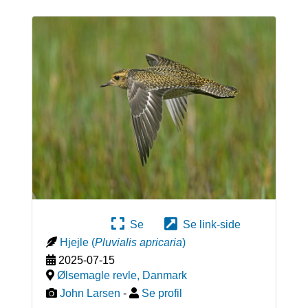
Se
Se link-side
Hjejle
(
Pluvialis apricaria
)
2025-07-15
Ølsemagle revle
,
Danmark
John Larsen
-
Se profil