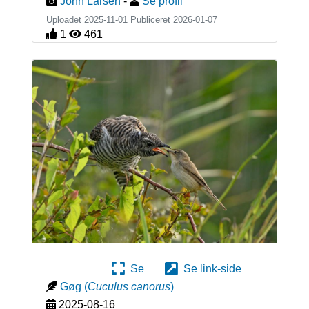
John Larsen
-
Se profil
Uploadet 2025-11-01 Publiceret
2026-01-07
1
461
Se
Se link-side
Gøg
(
Cuculus canorus
)
2025-08-16