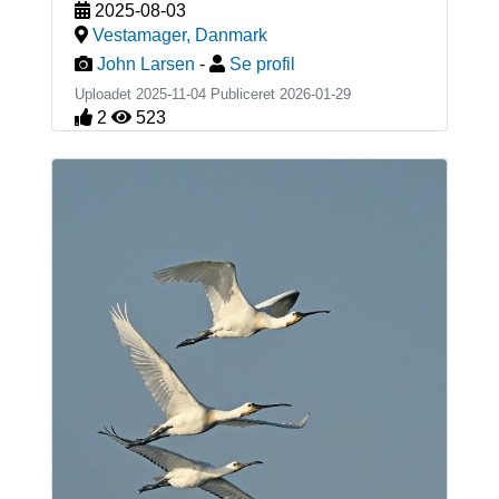
2025-08-03
Vestamager
,
Danmark
John Larsen
-
Se profil
Uploadet 2025-11-04 Publiceret
2026-01-29
2
523