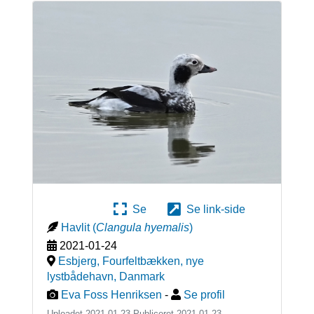
Se
Se link-side
Havlit
(
Clangula hyemalis
)
2021-01-24
Esbjerg, Fourfeltbækken, nye
lystbådehavn
,
Danmark
Eva Foss Henriksen
-
Se profil
Uploadet 2021-01-23 Publiceret
2021-01-23