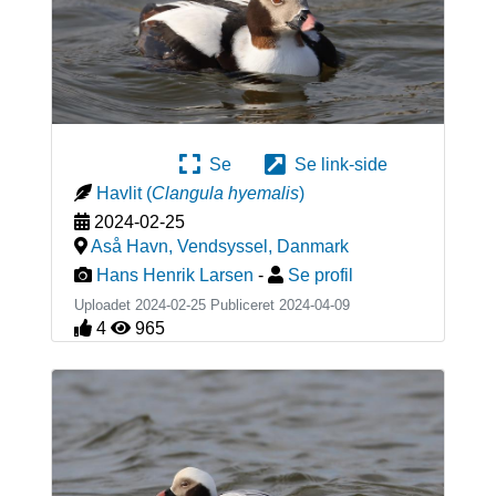
Se
Se link-side
Havlit
(
Clangula hyemalis
)
2024-02-25
Aså Havn, Vendsyssel
,
Danmark
Hans Henrik Larsen
-
Se profil
Uploadet 2024-02-25 Publiceret
2024-04-09
4
965