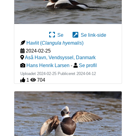
Se
Se link-side
Havlit
(
Clangula hyemalis
)
2024-02-25
Aså Havn, Vendsyssel
,
Danmark
Hans Henrik Larsen
-
Se profil
Uploadet 2024-02-25 Publiceret
2024-04-12
1
704