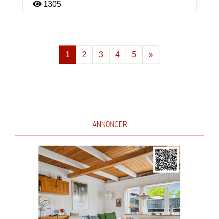
1305
1
2
3
4
5
»
Næste
ANNONCER