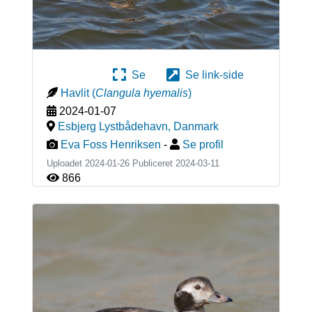
Se
Se link-side
Havlit
(
Clangula hyemalis
)
2024-01-07
Esbjerg Lystbådehavn
,
Danmark
Eva Foss Henriksen
-
Se profil
Uploadet 2024-01-26 Publiceret
2024-03-11
866