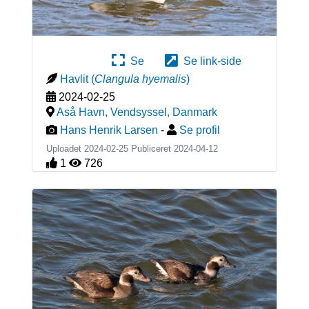
Se
Se link-side
Havlit
(
Clangula hyemalis
)
2024-02-25
Aså Havn, Vendsyssel
,
Danmark
Hans Henrik Larsen
-
Se profil
Uploadet 2024-02-25 Publiceret
2024-04-12
1
726