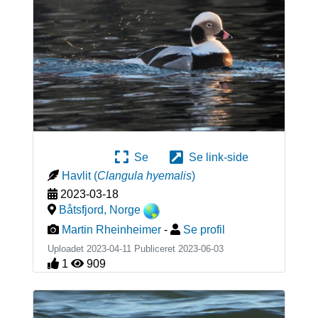
Se
Se link-side
Havlit
(
Clangula hyemalis
)
2023-03-18
Båtsfjord
,
Norge
Martin Rheinheimer
-
Se profil
Uploadet 2023-04-11 Publiceret
2023-06-03
1
909