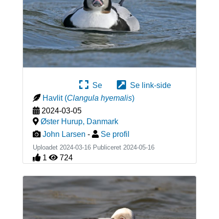
Se
Se link-side
Havlit
(
Clangula hyemalis
)
2024-03-05
Øster Hurup
,
Danmark
John Larsen
-
Se profil
Uploadet 2024-03-16 Publiceret
2024-05-16
1
724