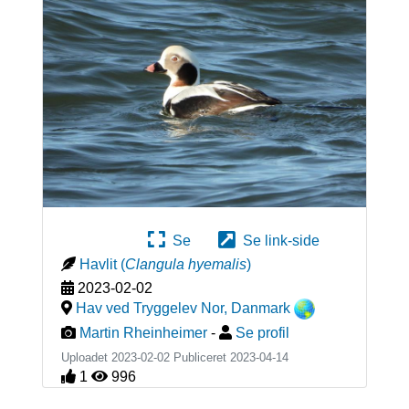
Se
Se link-side
Havlit
(
Clangula hyemalis
)
2023-02-02
Hav ved Tryggelev Nor
,
Danmark
Martin Rheinheimer
-
Se profil
Uploadet 2023-02-02 Publiceret
2023-04-14
1
996