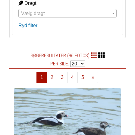
Dragt
Vælg dragt
Ryd filter
SØGERESULTATER (96 FOTOS)
PER SIDE:
1
2
3
4
5
»
Næste