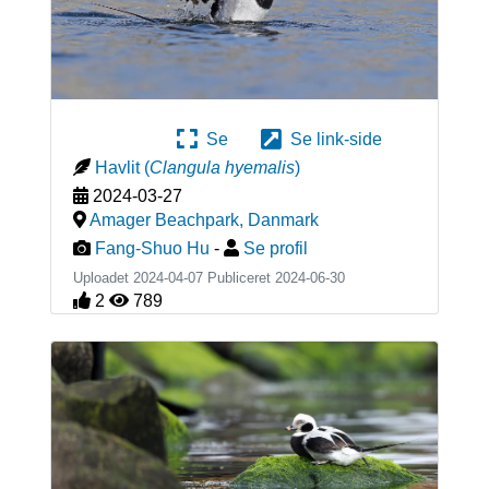
Se
Se link-side
Havlit
(
Clangula hyemalis
)
2024-03-27
Amager Beachpark
,
Danmark
Fang-Shuo Hu
-
Se profil
Uploadet 2024-04-07 Publiceret
2024-06-30
2
789