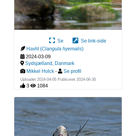
Se
Se link-side
Havlit
(
Clangula hyemalis
)
2024-03-09
Sydsjælland
,
Danmark
Mikkel Holck
-
Se profil
Uploadet 2024-04-05 Publiceret
2024-06-30
3
1084