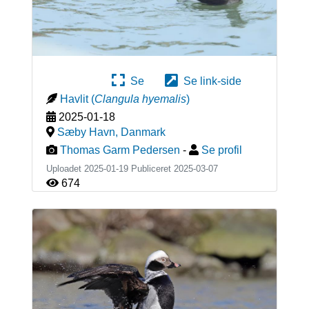
Se
Se link-side
Havlit
(
Clangula hyemalis
)
2025-01-18
Sæby Havn
,
Danmark
Thomas Garm Pedersen
-
Se profil
Uploadet 2025-01-19 Publiceret
2025-03-07
674