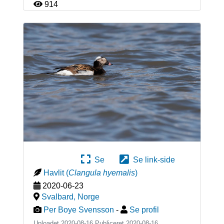
914
Se
Se link-side
Havlit
(
Clangula hyemalis
)
2020-06-23
Svalbard
,
Norge
Per Boye Svensson
-
Se profil
Uploadet 2020-08-16 Publiceret
2020-08-16