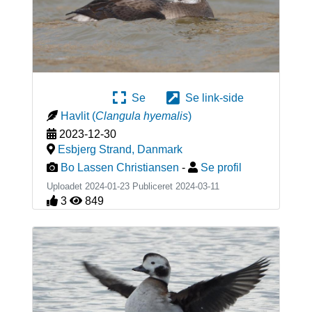
Se
Se link-side
Havlit
(
Clangula hyemalis
)
2023-12-30
Esbjerg Strand
,
Danmark
Bo Lassen Christiansen
-
Se profil
Uploadet 2024-01-23 Publiceret
2024-03-11
3
849