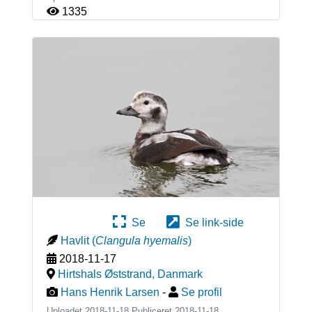
1335
Se
Se link-side
Havlit
(
Clangula hyemalis
)
2018-11-17
Hirtshals Øststrand
,
Danmark
Hans Henrik Larsen
-
Se profil
Uploadet 2018-11-18 Publiceret
2018-11-18