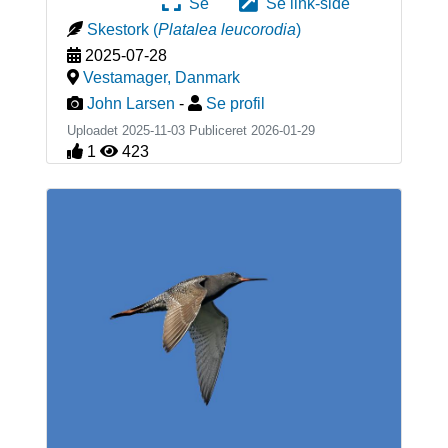
Se
Se link-side
Skestork
(
Platalea leucorodia
)
2025-07-28
Vestamager
,
Danmark
John Larsen
-
Se profil
Uploadet 2025-11-03 Publiceret
2026-01-29
1
423