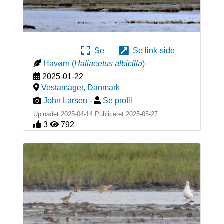
Se
Se link-side
Havørn
(
Haliaeetus albicilla
)
2025-01-22
Vestamager
,
Danmark
John Larsen
-
Se profil
Uploadet 2025-04-14 Publiceret
2025-05-27
3
792