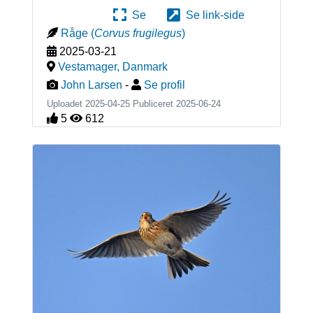
Se
Se link-side
Råge
(
Corvus frugilegus
)
2025-03-21
Vestamager
,
Danmark
John Larsen
-
Se profil
Uploadet 2025-04-25 Publiceret
2025-06-24
5
612