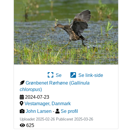
Se
Se link-side
Grønbenet Rørhøne
(
Gallinula
chloropus
)
2024-07-23
Vestamager
,
Danmark
John Larsen
-
Se profil
Uploadet 2025-02-26 Publiceret
2025-03-26
625