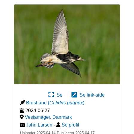
Se
Se link-side
Brushane
(
Calidris pugnax
)
2024-06-27
Vestamager
,
Danmark
John Larsen
-
Se profil
Uploadet 2025-04-14 Publiceret
2025-04-17