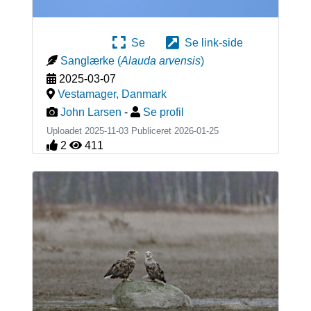
Se
Se link-side
Sanglærke
(
Alauda arvensis
)
2025-03-07
Vestamager
,
Danmark
John Larsen
-
Se profil
Uploadet 2025-11-03 Publiceret
2026-01-25
2
411