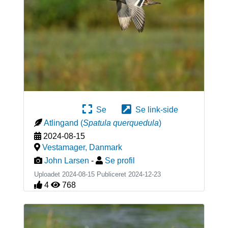
Se
Se link-side
Atlingand
(
Spatula querquedula
)
2024-08-15
Vestamager
,
Danmark
John Larsen
-
Se profil
Uploadet 2024-08-15 Publiceret
2024-12-23
4
768