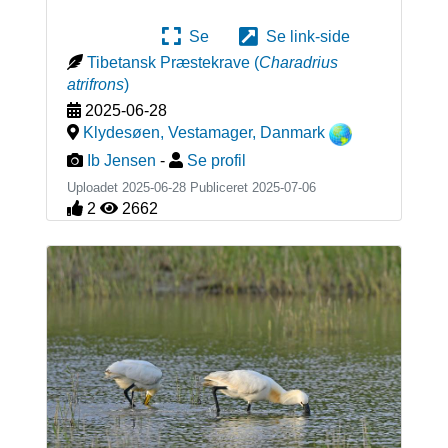
Se
Se link-side
Tibetansk Præstekrave
(
Charadrius
atrifrons
)
2025-06-28
Klydesøen, Vestamager
,
Danmark
Ib Jensen
-
Se profil
Uploadet 2025-06-28 Publiceret
2025-07-06
2
2662