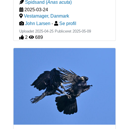
Spidsand
(
Anas acuta
)
2025-03-24
Vestamager
,
Danmark
John Larsen
-
Se profil
Uploadet 2025-04-25 Publiceret
2025-05-09
2
689