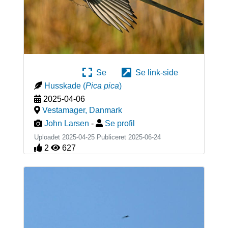
Se
Se link-side
Husskade
(
Pica pica
)
2025-04-06
Vestamager
,
Danmark
John Larsen
-
Se profil
Uploadet 2025-04-25 Publiceret
2025-06-24
2
627