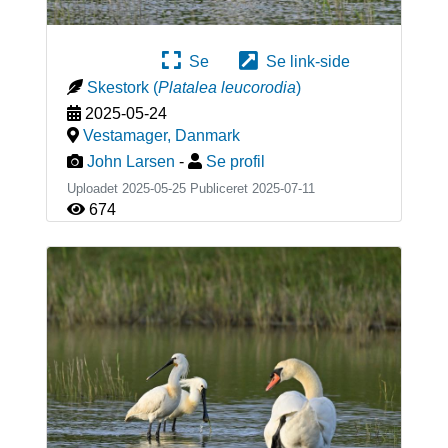
Se
Se link-side
Skestork
(
Platalea leucorodia
)
2025-05-24
Vestamager
,
Danmark
John Larsen
-
Se profil
Uploadet 2025-05-25 Publiceret
2025-07-11
674