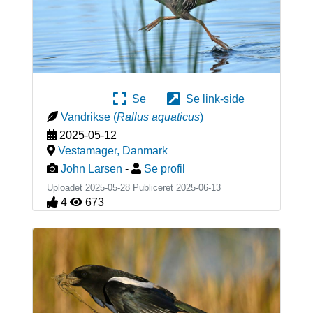
Se
Se link-side
Vandrikse
(
Rallus aquaticus
)
2025-05-12
Vestamager
,
Danmark
John Larsen
-
Se profil
Uploadet 2025-05-28 Publiceret
2025-06-13
4
673