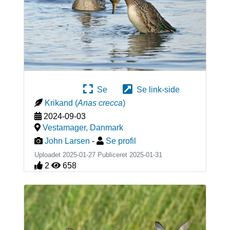
Se
Se link-side
Krikand
(
Anas crecca
)
2024-09-03
Vestamager
,
Danmark
John Larsen
-
Se profil
Uploadet 2025-01-27 Publiceret
2025-01-31
2
658