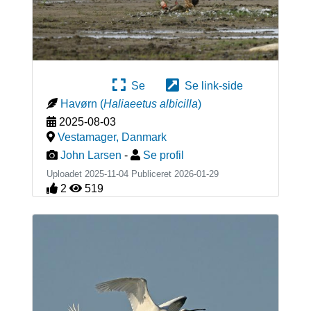
Se
Se link-side
Havørn
(
Haliaeetus albicilla
)
2025-08-03
Vestamager
,
Danmark
John Larsen
-
Se profil
Uploadet 2025-11-04 Publiceret
2026-01-29
2
519