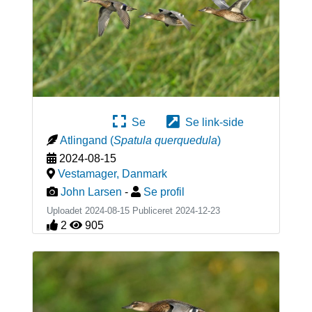
Se
Se link-side
Atlingand
(
Spatula querquedula
)
2024-08-15
Vestamager
,
Danmark
John Larsen
-
Se profil
Uploadet 2024-08-15 Publiceret
2024-12-23
2
905