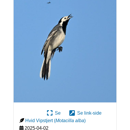
Se
Se link-side
Hvid Vipstjert
(
Motacilla alba
)
2025-04-02