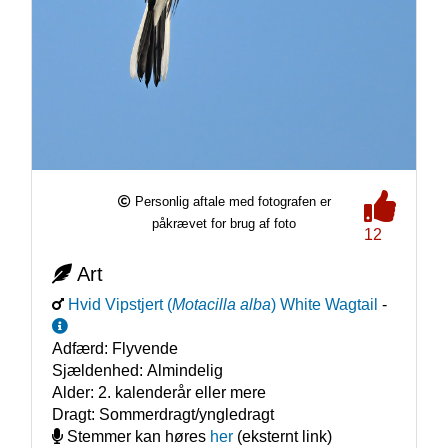
Personlig aftale med fotografen er
påkrævet for brug af foto
12
Art
Hvid Vipstjert
(
Motacilla alba
)
White Wagtail
-
Adfærd:
Flyvende
Sjældenhed:
Almindelig
Alder:
2. kalenderår eller mere
Dragt:
Sommerdragt/yngledragt
Stemmer kan høres
her
(eksternt link)