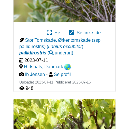
Se
Se link-side
Stor Tornskade, Ørkentornskade (ssp.
pallidirostris)
(
Lanius excubitor
)
pallidirostris
(
underart
)
2023-07-11
Hirtshals
,
Danmark
Ib Jensen
-
Se profil
Uploadet 2023-07-11 Publiceret
2023-07-16
948