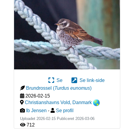
Se
Se link-side
Brundrossel
(
Turdus eunomus
)
2026-02-15
Christianshavns Vold
,
Danmark
Ib Jensen
-
Se profil
Uploadet 2026-02-15 Publiceret
2026-03-06
712