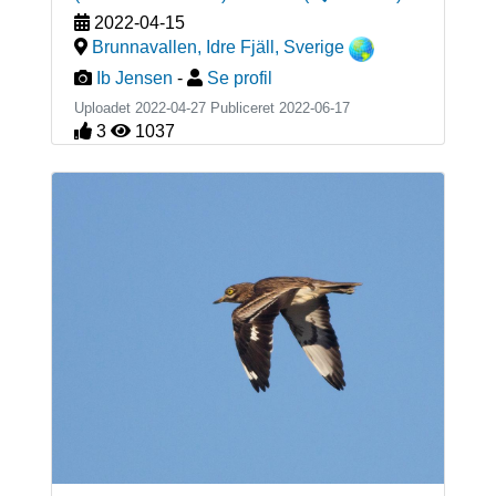
2022-04-15
Brunnavallen, Idre Fjäll
,
Sverige
Ib Jensen
-
Se profil
Uploadet 2022-04-27 Publiceret
2022-06-17
3
1037