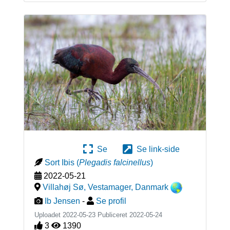
Se
Se link-side
Sort Ibis
(
Plegadis falcinellus
)
2022-05-21
Villahøj Sø, Vestamager
,
Danmark
Ib Jensen
-
Se profil
Uploadet 2022-05-23 Publiceret
2022-05-24
3
1390