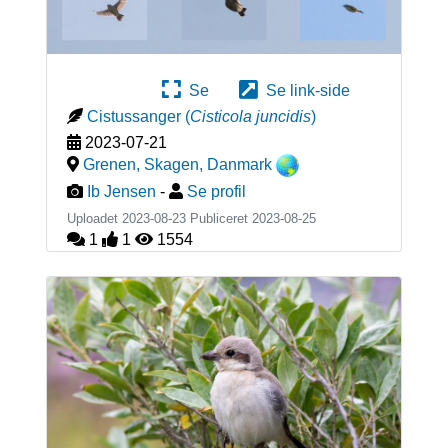
Se
Se link-side
Cistussanger
(
Cisticola juncidis
)
2023-07-21
Grenen, Skagen
,
Danmark
Ib Jensen
-
Se profil
Uploadet 2023-08-23 Publiceret
2023-08-25
1
1
1554