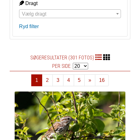
Dragt
Vælg dragt
Ryd filter
SØGERESULTATER (301 FOTOS)
PER SIDE:
1
2
3
4
5
»
16
Næste