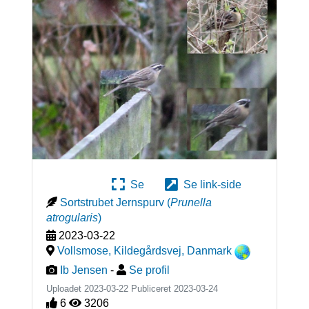
Se
Se link-side
Sortstrubet Jernspurv
(
Prunella
atrogularis
)
2023-03-22
Vollsmose, Kildegårdsvej
,
Danmark
Ib Jensen
-
Se profil
Uploadet 2023-03-22 Publiceret
2023-03-24
6
3206