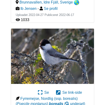
Brunnavallen, Idre Fjäll
,
Sverige
Ib Jensen
-
Se profil
Uploadet 2022-04-27 Publiceret
2022-06-17
1033
Se
Se link-side
Fyrremejse, Nordlig (ssp. borealis)
(
Poecile montanus
)
borealis
(
underart
)