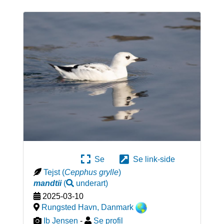
Se
Se link-side
Tejst
(
Cepphus grylle
)
mandtii
(
underart
)
2025-03-10
Rungsted Havn
,
Danmark
Ib Jensen
-
Se profil