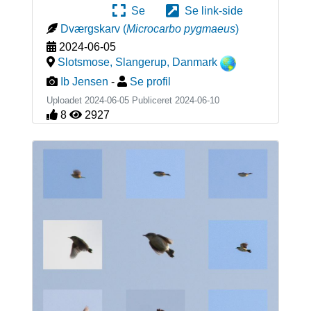
Se
Se link-side
Dværgskarv
(
Microcarbo pygmaeus
)
2024-06-05
Slotsmose, Slangerup
,
Danmark
Ib Jensen
-
Se profil
Uploadet 2024-06-05 Publiceret
2024-06-10
8
2927