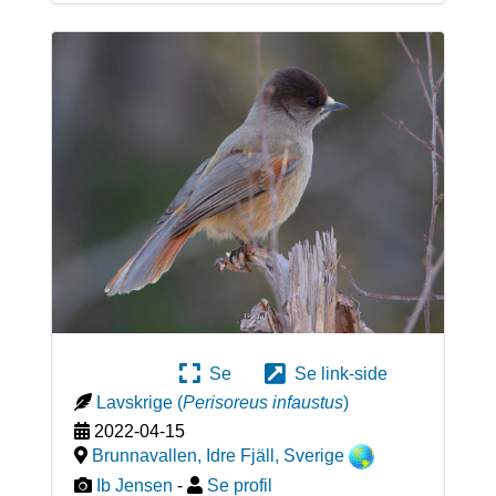
Se
Se link-side
Lavskrige
(
Perisoreus infaustus
)
2022-04-15
Brunnavallen, Idre Fjäll
,
Sverige
Ib Jensen
-
Se profil