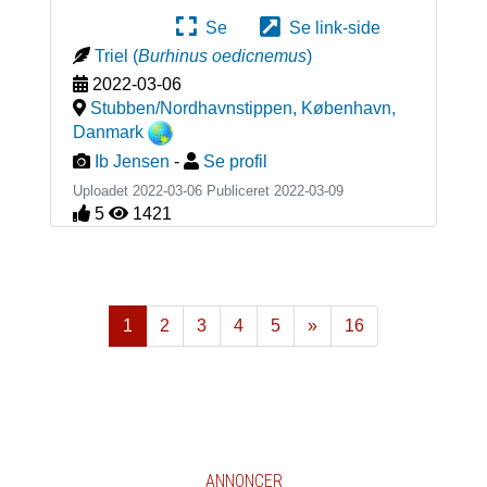
Se
Se link-side
Triel
(
Burhinus oedicnemus
)
2022-03-06
Stubben/Nordhavnstippen, København
,
Danmark
Ib Jensen
-
Se profil
Uploadet 2022-03-06 Publiceret
2022-03-09
5
1421
1
2
3
4
5
»
16
Næste
ANNONCER