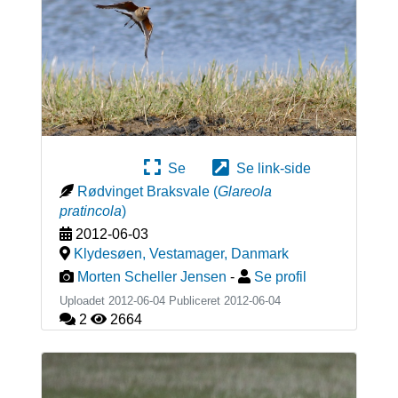
Se
Se link-side
Rødvinget Braksvale
(
Glareola
pratincola
)
2012-06-03
Klydesøen, Vestamager
,
Danmark
Morten Scheller Jensen
-
Se profil
Uploadet 2012-06-04 Publiceret
2012-06-04
2
2664