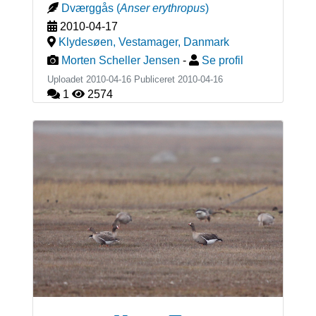
Dværggås
(
Anser erythropus
)
2010-04-17
Klydesøen, Vestamager
,
Danmark
Morten Scheller Jensen
-
Se profil
Uploadet 2010-04-16 Publiceret
2010-04-16
1
2574