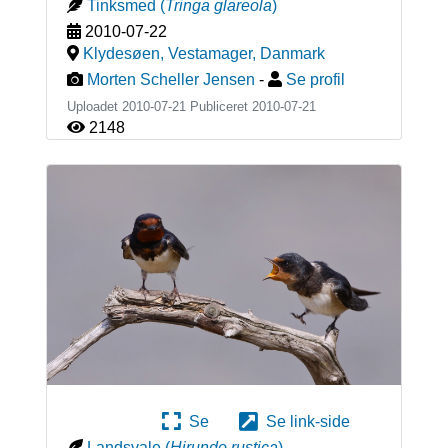
Tinksmed
(
Tringa glareola
)
2010-07-22
Klydesøen, Vestamager
,
Danmark
Morten Scheller Jensen
-
Se profil
Uploadet 2010-07-21 Publiceret
2010-07-21
2148
Se
Se link-side
Landsvale
(
Hirundo rustica
)