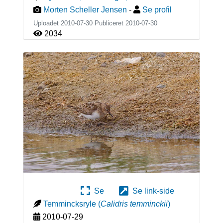
Morten Scheller Jensen
-
Se profil
Uploadet 2010-07-30 Publiceret
2010-07-30
2034
Se
Se link-side
Temmincksryle
(
Calidris temminckii
)
2010-07-29