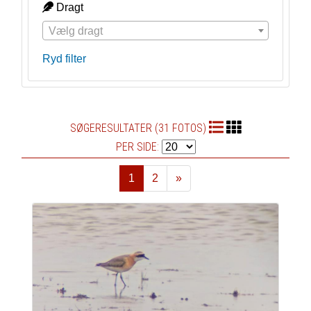
Dragt
Vælg dragt
Ryd filter
SØGERESULTATER (31 FOTOS)
PER SIDE:
1
2
»
Næste