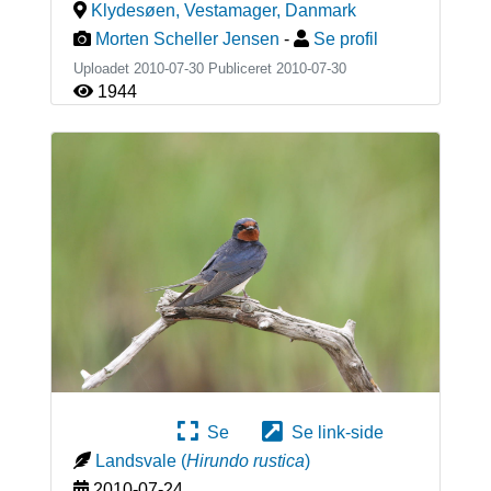
Klydesøen, Vestamager
,
Danmark
Morten Scheller Jensen
-
Se profil
Uploadet 2010-07-30 Publiceret
2010-07-30
1944
Se
Se link-side
Landsvale
(
Hirundo rustica
)
2010-07-24