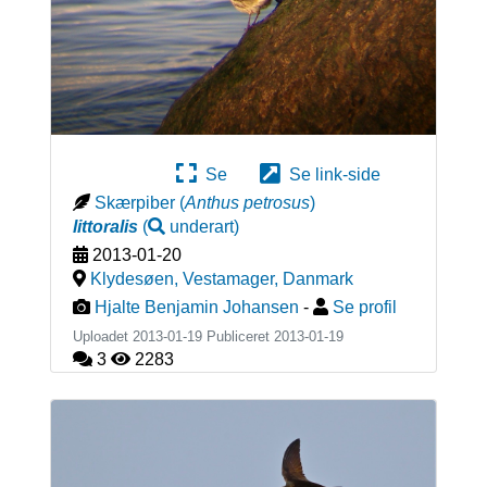
Se
Se link-side
Skærpiber
(
Anthus petrosus
)
littoralis
(
underart
)
2013-01-20
Klydesøen, Vestamager
,
Danmark
Hjalte Benjamin Johansen
-
Se profil
Uploadet 2013-01-19 Publiceret
2013-01-19
3
2283