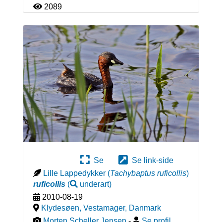
2089
Se
Se link-side
Lille Lappedykker
(
Tachybaptus ruficollis
)
ruficollis
(
underart
)
2010-08-19
Klydesøen, Vestamager
,
Danmark
Morten Scheller Jensen
-
Se profil