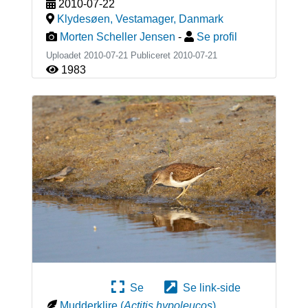
2010-07-22
Klydesøen, Vestamager
,
Danmark
Morten Scheller Jensen
-
Se profil
Uploadet 2010-07-21 Publiceret
2010-07-21
1983
Se
Se link-side
Mudderklire
(
Actitis hypoleucos
)