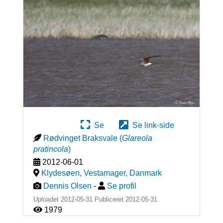
Se
Se link-side
Rødvinget Braksvale
(
Glareola
pratincola
)
2012-06-01
Klydesøen, Vestamager
,
Danmark
Dennis Olsen
-
Se profil
Uploadet 2012-05-31 Publiceret
2012-05-31
1979