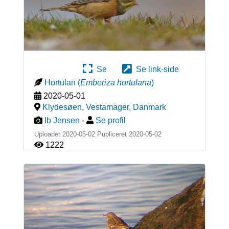
Se
Se link-side
Hortulan
(
Emberiza hortulana
)
2020-05-01
Klydesøen, Vestamager
,
Danmark
Ib Jensen
-
Se profil
Uploadet 2020-05-02 Publiceret
2020-05-02
1222