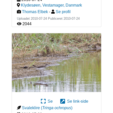
Klydesøen, Vestamager
,
Danmark
Thomas Elbek
-
Se profil
Uploadet 2010-07-24 Publiceret
2010-07-24
2044
Se
Se link-side
Svaleklire
(
Tringa ochropus
)