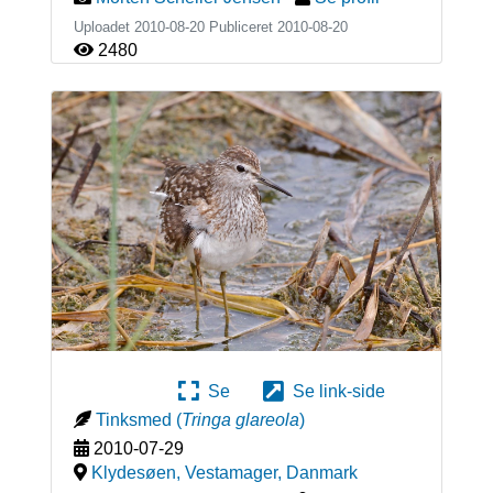
Uploadet 2010-08-20 Publiceret
2010-08-20
2480
Se
Se link-side
Tinksmed
(
Tringa glareola
)
2010-07-29
Klydesøen, Vestamager
,
Danmark