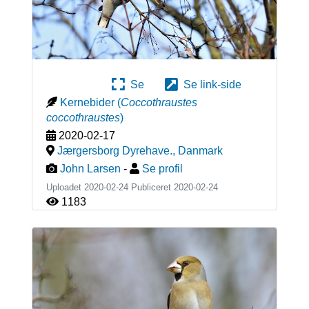
Se
Se link-side
Kernebider
(
Coccothraustes
coccothraustes
)
2020-02-17
Jærgersborg Dyrehave.
,
Danmark
John Larsen
-
Se profil
Uploadet 2020-02-24 Publiceret
2020-02-24
1183