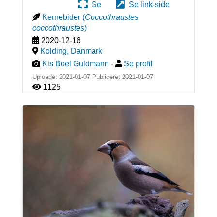
Se
Se link-side
Kernebider
(
Coccothraustes
coccothraustes
)
2020-12-16
Kolding
,
Danmark
Kis Boel Guldmann
-
Se profil
Uploadet 2021-01-07 Publiceret
2021-01-07
1125