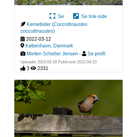
Se
Se link-side
Kernebider
(
Coccothraustes
coccothraustes
)
2022-03-12
København
,
Danmark
Morten Scheller Jensen
-
Se profil
Uploadet 2022-03-18 Publiceret
2022-04-23
3
2331