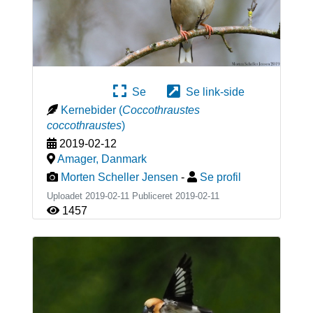
Se
Se link-side
Kernebider
(
Coccothraustes
coccothraustes
)
2019-02-12
Amager
,
Danmark
Morten Scheller Jensen
-
Se profil
Uploadet 2019-02-11 Publiceret
2019-02-11
1457