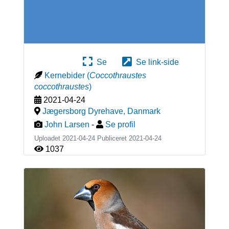
Se
Se link-side
Kernebider
(
Coccothraustes
coccothraustes
)
2021-04-24
Jægersborg Dyrehave
,
Danmark
John Larsen
-
Se profil
Uploadet 2021-04-24 Publiceret
2021-04-24
1037