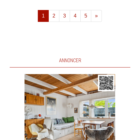
1
2
3
4
5
»
Næste
ANNONCER