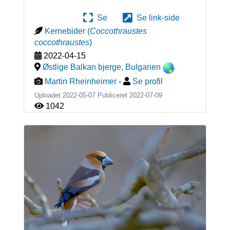
Se
Se link-side
Kernebider
(
Coccothraustes
coccothraustes
)
2022-04-15
Østlige Balkan bjerge
,
Bulgarien
Martin Rheinheimer
-
Se profil
Uploadet 2022-05-07 Publiceret
2022-07-09
1042