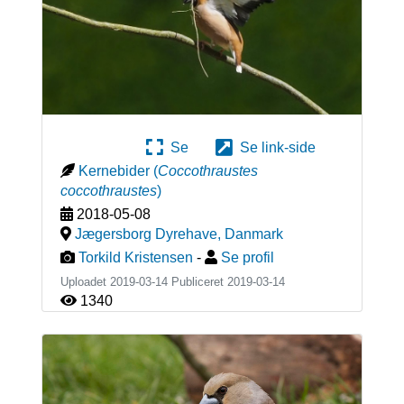
Se
Se link-side
Kernebider
(
Coccothraustes
coccothraustes
)
2018-05-08
Jægersborg Dyrehave
,
Danmark
Torkild Kristensen
-
Se profil
Uploadet 2019-03-14 Publiceret
2019-03-14
1340