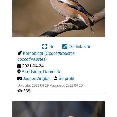
Se
Se link-side
Kernebider
(
Coccothraustes
coccothraustes
)
2021-04-24
Brædstrup
,
Danmark
Jesper Vingtoft
-
Se profil
Uploadet 2021-04-29 Publiceret
2021-04-29
938