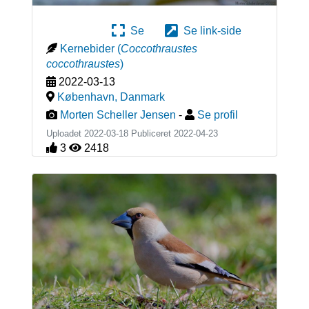
Se
Se link-side
Kernebider
(
Coccothraustes
coccothraustes
)
2022-03-13
København
,
Danmark
Morten Scheller Jensen
-
Se profil
Uploadet 2022-03-18 Publiceret
2022-04-23
3
2418