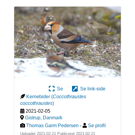
Se
Se link-side
Kernebider
(
Coccothraustes
coccothraustes
)
2021-02-05
Gistrup
,
Danmark
Thomas Garm Pedersen
-
Se profil
Uploadet 2021-02-21 Publiceret
2021-02-21