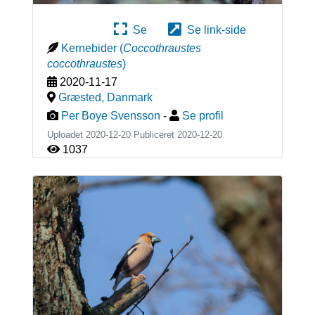
Se
Se link-side
Kernebider
(
Coccothraustes
coccothraustes
)
2020-11-17
Græsted
,
Danmark
Per Boye Svensson
-
Se profil
Uploadet 2020-12-20 Publiceret
2020-12-20
1037