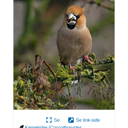
Se
Se link-side
Kernebider
(
Coccothraustes