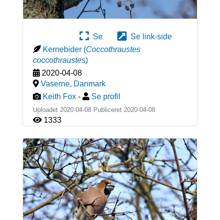
Se
Se link-side
Kernebider
(
Coccothraustes
coccothraustes
)
2020-04-08
Vaserne
,
Danmark
Keith Fox
-
Se profil
Uploadet 2020-04-08 Publiceret
2020-04-08
1333