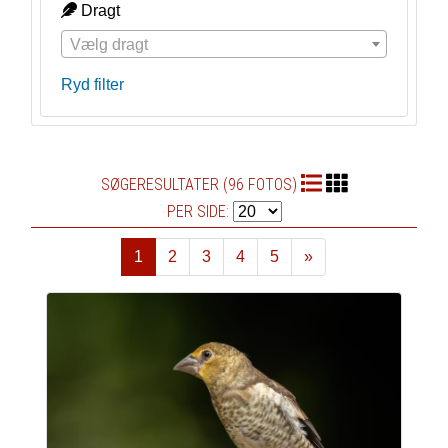
Dragt
Vælg dragt
Ryd filter
SØGERESULTATER (96 FOTOS)
PER SIDE:
1
2
3
4
5
»
Næste