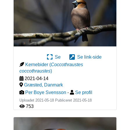
Se
Se link-side
Kernebider
(
Coccothraustes
coccothraustes
)
2021-04-14
Græsted
,
Danmark
Per Boye Svensson
-
Se profil
Uploadet 2021-05-18 Publiceret
2021-05-18
753