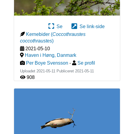
Se
Se link-side
Kernebider
(
Coccothraustes
coccothraustes
)
2021-05-10
Haven i Høng
,
Danmark
Per Boye Svensson
-
Se profil
Uploadet 2021-05-11 Publiceret
2021-05-11
908