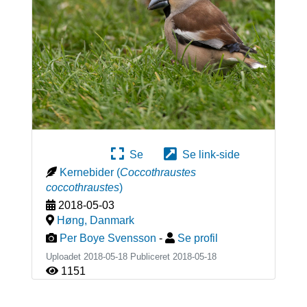
Se
Se link-side
Kernebider
(
Coccothraustes
coccothraustes
)
2018-05-03
Høng
,
Danmark
Per Boye Svensson
-
Se profil
Uploadet 2018-05-18 Publiceret
2018-05-18
1151