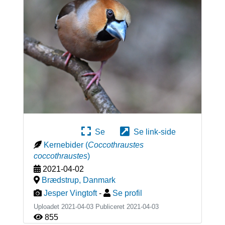
Se
Se link-side
Kernebider
(
Coccothraustes
coccothraustes
)
2021-04-02
Brædstrup
,
Danmark
Jesper Vingtoft
-
Se profil
Uploadet 2021-04-03 Publiceret
2021-04-03
855