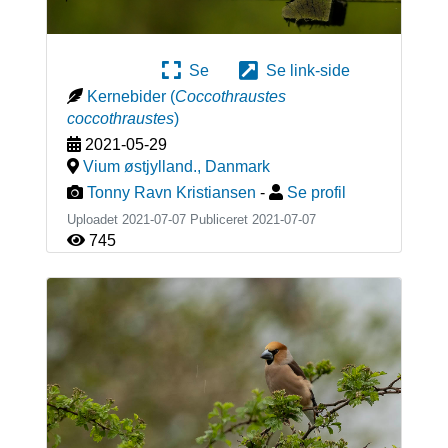
Se
Se link-side
Kernebider
(
Coccothraustes
coccothraustes
)
2021-05-29
Vium østjylland.
,
Danmark
Tonny Ravn Kristiansen
-
Se profil
Uploadet 2021-07-07 Publiceret
2021-07-07
745