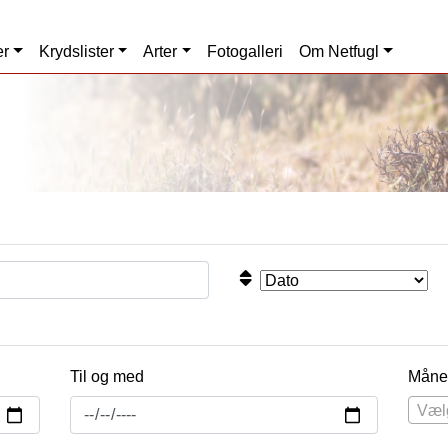
er
Krydslister
Arter
Fotogalleri
Om Netfugl
Til og med
Måne
Væl