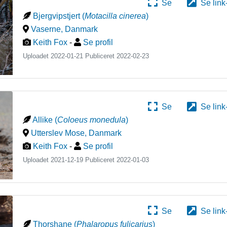
Se
Se link
Bjergvipstjert
(
Motacilla cinerea
)
Vaserne
,
Danmark
Keith Fox
-
Se profil
Uploadet 2022-01-21 Publiceret
2022-02-23
Se
Se link
Allike
(
Coloeus monedula
)
Utterslev Mose
,
Danmark
Keith Fox
-
Se profil
Uploadet 2021-12-19 Publiceret
2022-01-03
Se
Se link
Thorshane
(
Phalaropus fulicarius
)