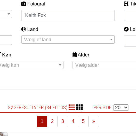
Fotograf
Tit
Land
Lo
Vælg et land
Køn
Alder
Vælg køn
Vælg alder
SØGERESULTATER (84 FOTOS)
PER SIDE:
1
2
3
4
5
»
Næste