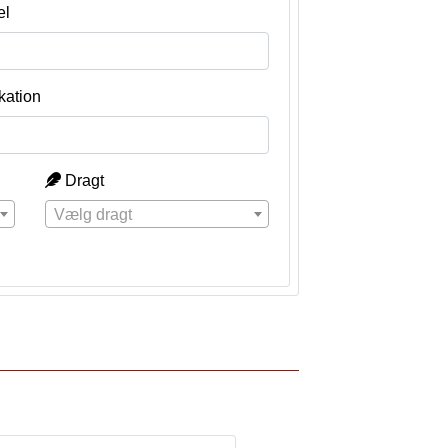
el
kation
Dragt
Vælg dragt