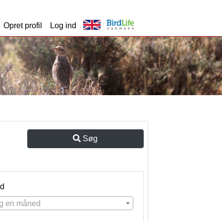
Opret profil
Log ind
Søg
d
g en måned