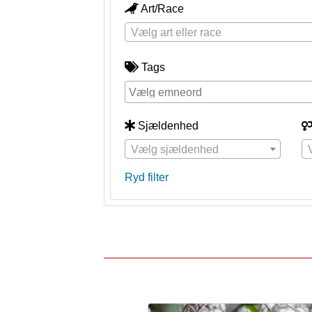
Art/Race
Vælg art eller race
Tags
Sjældenhed
Vælg sjældenhed
Ryd filter