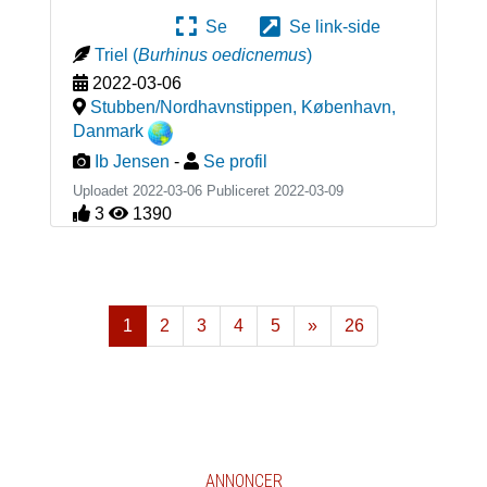
Se
Se link-side
Triel
(
Burhinus oedicnemus
)
2022-03-06
Stubben/Nordhavnstippen, København
,
Danmark
Ib Jensen
-
Se profil
Uploadet 2022-03-06 Publiceret
2022-03-09
3
1390
1
2
3
4
5
»
26
Næste
ANNONCER