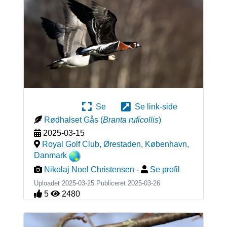
Se
Se link-side
Rødhalset Gås
(
Branta ruficollis
)
2025-03-15
Royal Golf Club, Ørestaden, København
,
Danmark
Nikolaj Noel Christensen
-
Se profil
Uploadet 2025-03-25 Publiceret
2025-03-26
5
2480