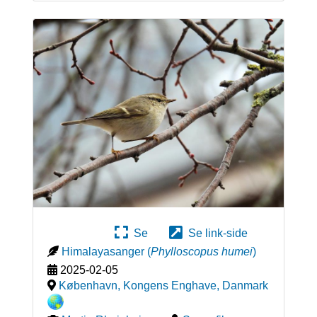
Se
Se link-side
Himalayasanger
(
Phylloscopus humei
)
2025-02-05
København, Kongens Enghave
,
Danmark