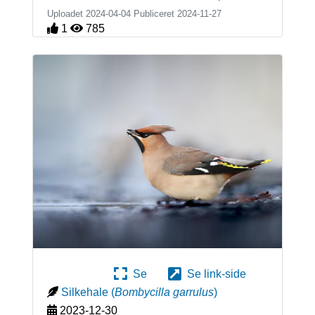
Uploadet 2024-04-04 Publiceret
2024-11-27
1
785
Se
Se link-side
Silkehale
(
Bombycilla garrulus
)
2023-12-30