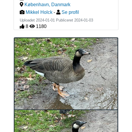
København
,
Danmark
Mikkel Holck
-
Se profil
Uploadet 2024-01-01 Publiceret
2024-01-03
8
1180