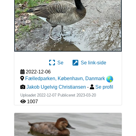
Se
Se link-side
2022-12-06
Fælledparken, København
,
Danmark
Jakob Ugelvig Christiansen
-
Se profil
Uploadet 2022-12-07 Publiceret
2023-03-20
1007