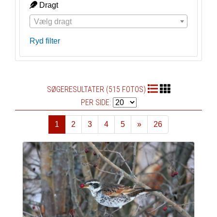
Dragt
Vælg dragt
Ryd filter
SØGERESULTATER (515 FOTOS)
PER SIDE:
1
2
3
4
5
»
26
Næste