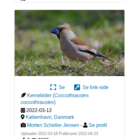
Se
Se link-side
Kernebider
(
Coccothraustes
coccothraustes
)
2022-03-12
København
,
Danmark
Morten Scheller Jensen
-
Se profil
Uploadet 2022-03-18 Publiceret
2022-04-23