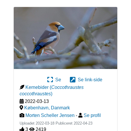
Se
Se link-side
Kernebider
(
Coccothraustes
coccothraustes
)
2022-03-13
København
,
Danmark
Morten Scheller Jensen
-
Se profil
Uploadet 2022-03-18 Publiceret
2022-04-23
3
2419