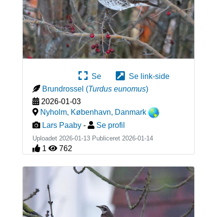
Se
Se link-side
Brundrossel
(
Turdus eunomus
)
2026-01-03
Nyholm, København
,
Danmark
Lars Paaby
-
Se profil
Uploadet 2026-01-13 Publiceret
2026-01-14
1
762