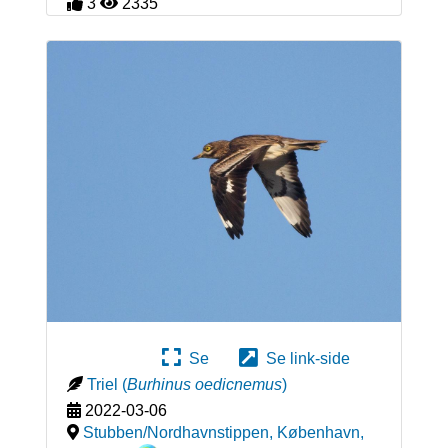
3
2335
Se
Se link-side
Triel
(
Burhinus oedicnemus
)
2022-03-06
Stubben/Nordhavnstippen, København
,