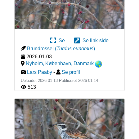
Se
Se link-side
Brundrossel
(
Turdus eunomus
)
2026-01-03
Nyholm, København
,
Danmark
Lars Paaby
-
Se profil
Uploadet 2026-01-13 Publiceret
2026-01-14
513