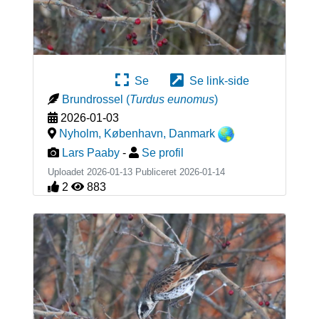
Se
Se link-side
Brundrossel
(
Turdus eunomus
)
2026-01-03
Nyholm, København
,
Danmark
Lars Paaby
-
Se profil
Uploadet 2026-01-13 Publiceret
2026-01-14
2
883