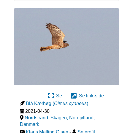
Se
Se link-side
Blå Kærhøg
(
Circus cyaneus
)
2021-04-30
Nordstrand, Skagen, Nordjylland
,
Danmark
Klaus Malling Olsen
-
Se profil