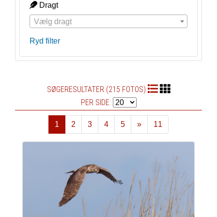
Dragt
Vælg dragt
Ryd filter
SØGERESULTATER (215 FOTOS)
PER SIDE:
1
2
3
4
5
»
11
Næste