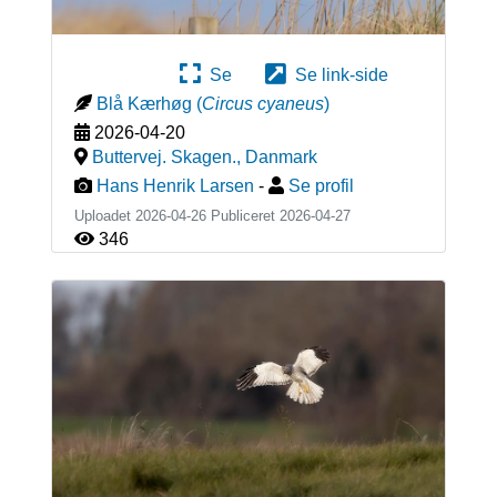
Se
Se link-side
Blå Kærhøg
(
Circus cyaneus
)
2026-04-20
Buttervej. Skagen.
,
Danmark
Hans Henrik Larsen
-
Se profil
Uploadet 2026-04-26 Publiceret
2026-04-27
346