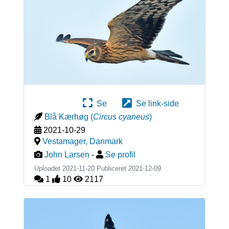
Se
Se link-side
Blå Kærhøg
(
Circus cyaneus
)
2021-10-29
Vestamager
,
Danmark
John Larsen
-
Se profil
Uploadet 2021-11-20 Publiceret
2021-12-09
1
10
2117