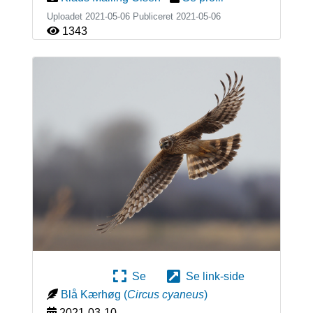
Uploadet 2021-05-06 Publiceret
2021-05-06
1343
Se
Se link-side
Blå Kærhøg
(
Circus cyaneus
)
2021-03-10