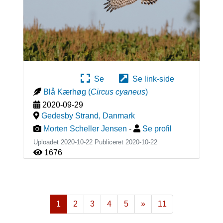
Se
Se link-side
Blå Kærhøg
(
Circus cyaneus
)
2020-09-29
Gedesby Strand
,
Danmark
Morten Scheller Jensen
-
Se profil
Uploadet 2020-10-22 Publiceret
2020-10-22
1676
1
2
3
4
5
»
11
Næste