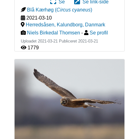
Se
Se link-side
Blå Kærhøg
(
Circus cyaneus
)
2021-03-10
Herredsåsen, Kalundborg
,
Danmark
Niels Birkedal Thomsen
-
Se profil
Uploadet 2021-03-21 Publiceret
2021-03-21
1779