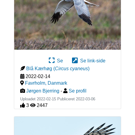
Se
Se link-side
Blå Kærhøg
(
Circus cyaneus
)
2022-02-14
Favrholm
,
Danmark
Jørgen Bjerring
-
Se profil
Uploadet 2022-02-15 Publiceret
2022-03-06
3
2447