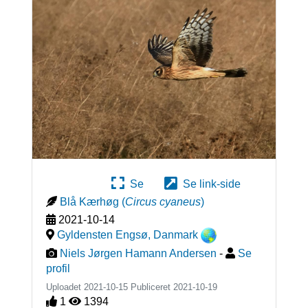
Se
Se link-side
Blå Kærhøg
(
Circus cyaneus
)
2021-10-14
Gyldensten Engsø
,
Danmark
Niels Jørgen Hamann Andersen
-
Se
profil
Uploadet 2021-10-15 Publiceret
2021-10-19
1
1394