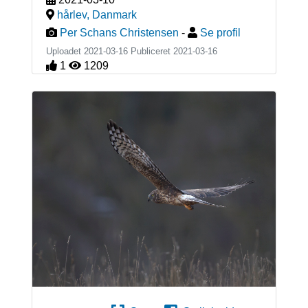
hårlev
,
Danmark
Per Schans Christensen
-
Se profil
Uploadet 2021-03-16 Publiceret
2021-03-16
1
1209