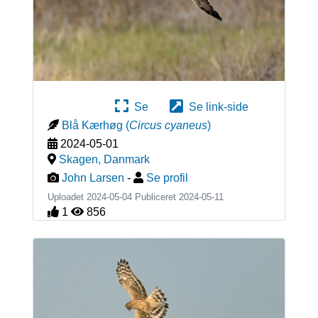
Se
Se link-side
Blå Kærhøg
(
Circus cyaneus
)
2024-05-01
Skagen
,
Danmark
John Larsen
-
Se profil
Uploadet 2024-05-04 Publiceret
2024-05-11
1
856