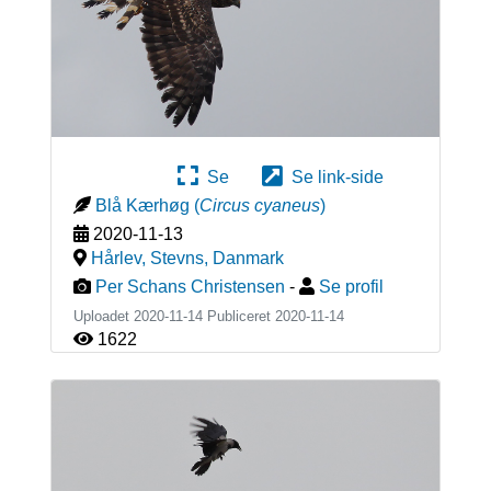
Se
Se link-side
Blå Kærhøg
(
Circus cyaneus
)
2020-11-13
Hårlev, Stevns
,
Danmark
Per Schans Christensen
-
Se profil
Uploadet 2020-11-14 Publiceret
2020-11-14
1622