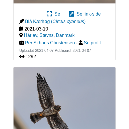
Se
Se link-side
Blå Kærhøg
(
Circus cyaneus
)
2021-03-10
Hårlev, Stevns
,
Danmark
Per Schans Christensen
-
Se profil
Uploadet 2021-04-07 Publiceret
2021-04-07
1292