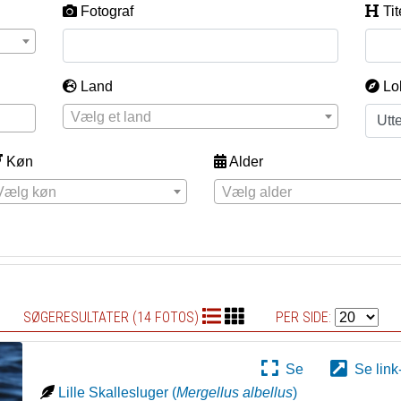
Fotograf
Tit
Land
Lo
Vælg et land
Køn
Alder
Vælg køn
Vælg alder
SØGERESULTATER (14 FOTOS)
PER SIDE:
Se
Se link
Lille Skallesluger
(
Mergellus albellus
)