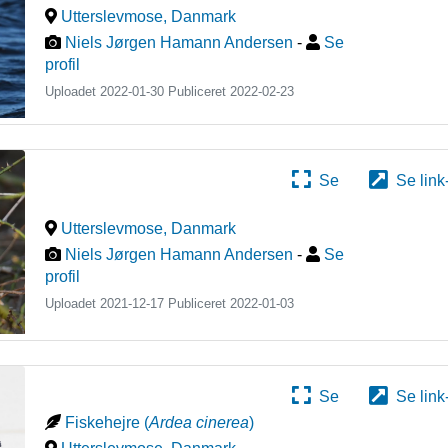
Utterslevmose
,
Danmark
Niels Jørgen Hamann Andersen
-
Se
profil
Uploadet 2022-01-30 Publiceret
2022-02-23
Se
Se link
Utterslevmose
,
Danmark
Niels Jørgen Hamann Andersen
-
Se
profil
Uploadet 2021-12-17 Publiceret
2022-01-03
Se
Se link
Fiskehejre
(
Ardea cinerea
)