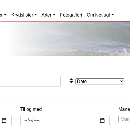
er
Krydslister
Arter
Fotogalleri
Om Netfugl
Til og med
Måne
Væl