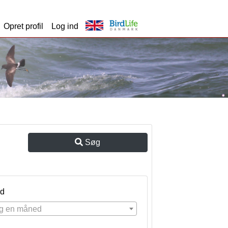
Opret profil
Log ind
Søg
d
g en måned