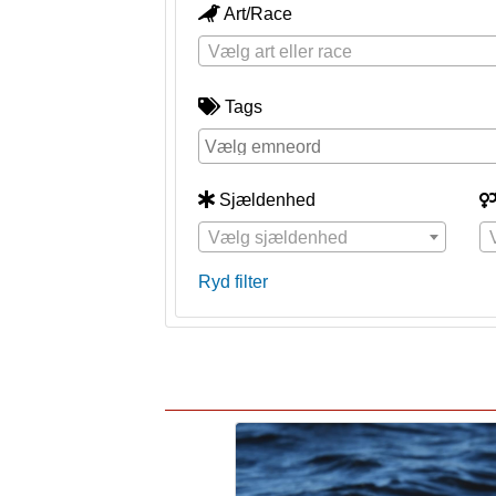
Art/Race
Vælg art eller race
Tags
Sjældenhed
Vælg sjældenhed
Ryd filter