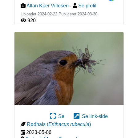
Allan Kjær Villesen
-
Se profil
Uploadet 2024-02-22 Publiceret
2024-03-30
920
Se
Se link-side
Rødhals
(
Erithacus rubecula
)
2023-05-06