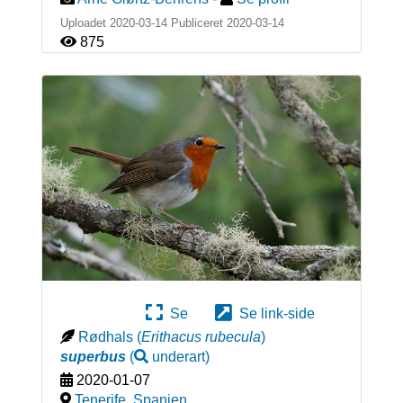
Uploadet 2020-03-14 Publiceret
2020-03-14
875
Se
Se link-side
Rødhals
(
Erithacus rubecula
)
superbus
(
underart
)
2020-01-07
Tenerife
,
Spanien