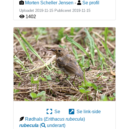
Morten Scheller Jensen
-
Se profil
Uploadet 2019-11-15 Publiceret
2019-11-15
1402
Se
Se link-side
Rødhals
(
Erithacus rubecula
)
rubecula
(
underart
)