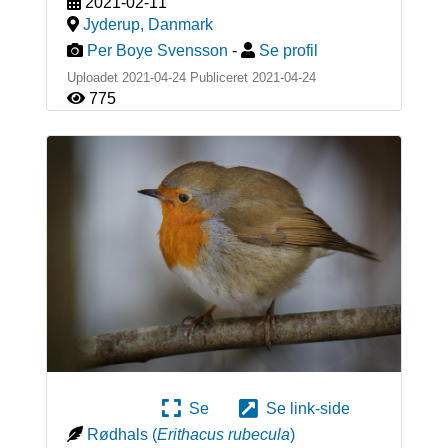
2021-02-11
Jyderup
,
Danmark
Per Boye Svensson
-
Se profil
Uploadet 2021-04-24 Publiceret
2021-04-24
775
Se
Se link-side
Rødhals
(
Erithacus rubecula
)