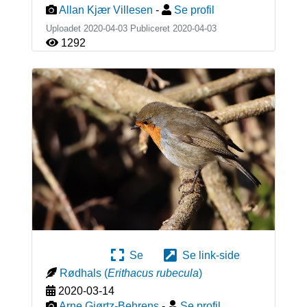
Allan Kjær Villesen
-
Se profil
Uploadet 2020-04-03 Publiceret
2020-04-03
1292
Se
Se link-side
Rødhals
(
Erithacus rubecula
)
2020-03-14
Arne Giørtz-Behrens
-
Se profil