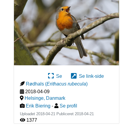
Se
Se link-side
Rødhals
(
Erithacus rubecula
)
2018-04-09
Helsinge
,
Danmark
Erik Biering
-
Se profil
Uploadet 2018-04-21 Publiceret
2018-04-21
1377