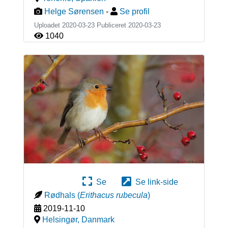
Helge Sørensen
-
Se profil
Uploadet 2020-03-23 Publiceret
2020-03-23
1040
Se
Se link-side
Rødhals
(
Erithacus rubecula
)
2019-11-10
Helsingør
,
Danmark