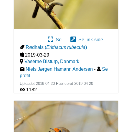
Se
Se link-side
Rødhals
(
Erithacus rubecula
)
2019-03-29
Vaserne Bisturp
,
Danmark
Niels Jørgen Hamann Andersen
-
Se
profil
Uploadet 2019-04-20 Publiceret
2019-04-20
1182