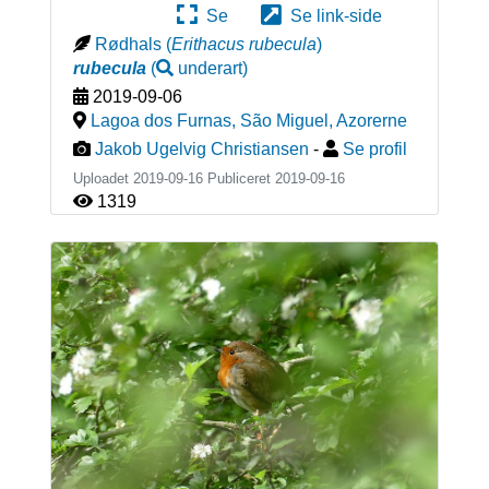
Se
Se link-side
Rødhals
(
Erithacus rubecula
)
rubecula
(
underart
)
2019-09-06
Lagoa dos Furnas, São Miguel
,
Azorerne
Jakob Ugelvig Christiansen
-
Se profil
Uploadet 2019-09-16 Publiceret
2019-09-16
1319