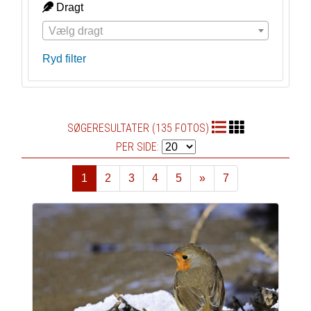
Dragt
Vælg dragt
Ryd filter
SØGERESULTATER (135 FOTOS)
PER SIDE:
1
2
3
4
5
»
7
Næste