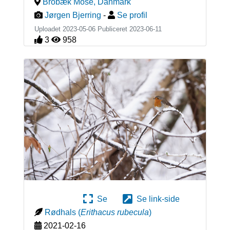
Brobæk Mose
,
Danmark
Jørgen Bjerring
-
Se profil
Uploadet 2023-05-06 Publiceret
2023-06-11
3
958
Se
Se link-side
Rødhals
(
Erithacus rubecula
)
2021-02-16