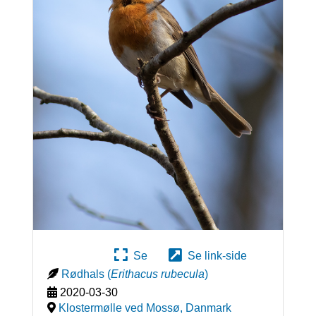
Se
Se link-side
Rødhals
(
Erithacus rubecula
)
2020-03-30
Klostermølle ved Mossø
,
Danmark