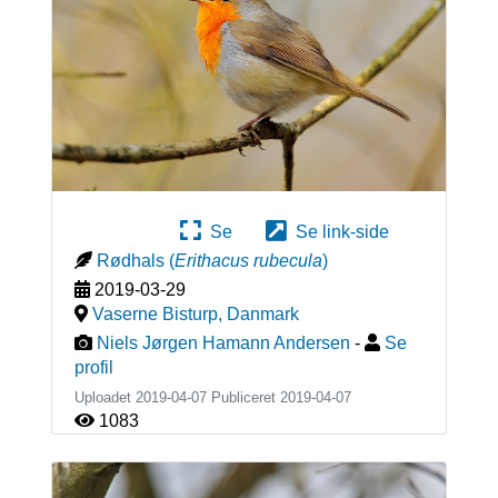
Se
Se link-side
Rødhals
(
Erithacus rubecula
)
2019-03-29
Vaserne Bisturp
,
Danmark
Niels Jørgen Hamann Andersen
-
Se
profil
Uploadet 2019-04-07 Publiceret
2019-04-07
1083