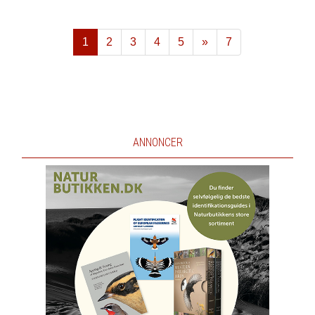
1
2
3
4
5
»
7
Næste
ANNONCER