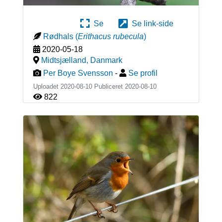
Se
Se link-side
Rødhals
(
Erithacus rubecula
)
2020-05-18
Midtsjælland
,
Danmark
Per Boye Svensson
-
Se profil
Uploadet 2020-08-10 Publiceret
2020-08-10
822