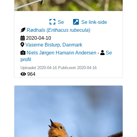
Se
Se link-side
Rødhals
(
Erithacus rubecula
)
2020-04-10
Vaserne Bisturp
,
Danmark
Niels Jørgen Hamann Andersen
-
Se
profil
Uploadet 2020-04-16 Publiceret
2020-04-16
964