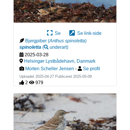
Se
Se link-side
Bjergpiber
(
Anthus spinoletta
)
spinoletta
(
underart
)
2025-03-28
Helsingør Lystbådehavn
,
Danmark
Morten Scheller Jensen
-
Se profil
Uploadet 2025-04-27 Publiceret
2025-05-09
2
979