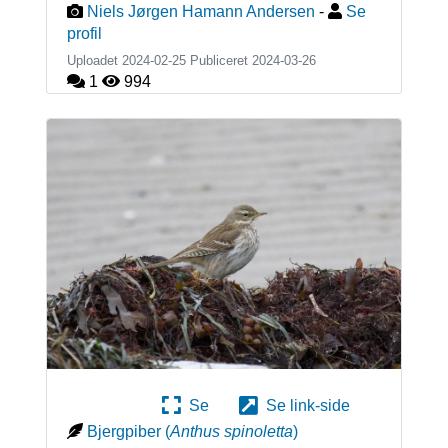
Niels Jørgen Hamann Andersen
-
Se
profil
Uploadet 2024-02-25 Publiceret
2024-03-26
1
994
Se
Se link-side
Bjergpiber
(
Anthus spinoletta
)