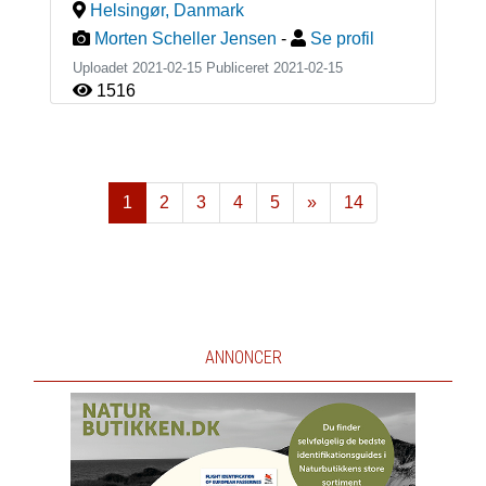
Helsingør
,
Danmark
Morten Scheller Jensen
-
Se profil
Uploadet 2021-02-15 Publiceret
2021-02-15
1516
1
2
3
4
5
»
14
Næste
ANNONCER