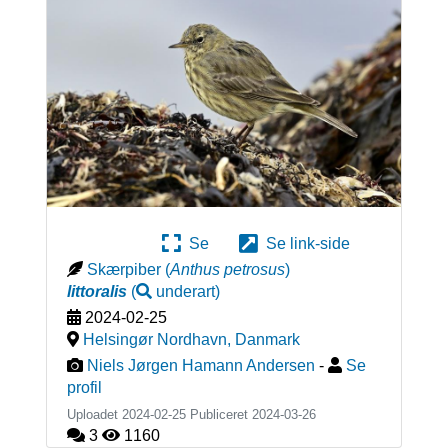
Se
Se link-side
Skærpiber
(
Anthus petrosus
)
littoralis
(
underart
)
2024-02-25
Helsingør Nordhavn
,
Danmark
Niels Jørgen Hamann Andersen
-
Se
profil
Uploadet 2024-02-25 Publiceret
2024-03-26
3
1160