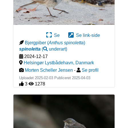
Se
Se link-side
Bjergpiber
(
Anthus spinoletta
)
spinoletta
(
underart
)
2024-12-17
Helsingør Lystbådehavn
,
Danmark
Morten Scheller Jensen
-
Se profil
Uploadet 2025-02-03 Publiceret
2025-04-03
3
1278