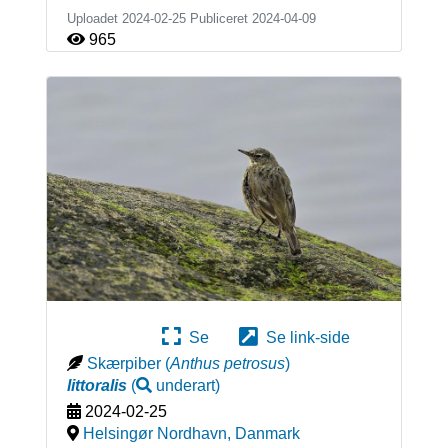
Uploadet 2024-02-25 Publiceret
2024-04-09
965
Se
Se link-side
Skærpiber
(
Anthus petrosus
)
littoralis
(
underart
)
2024-02-25
Helsingør Nordhavn
,
Danmark