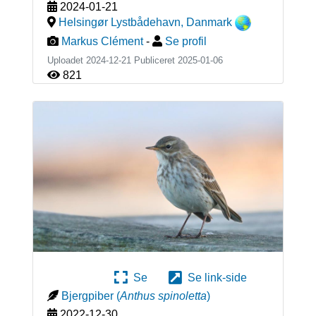
2024-01-21
Helsingør Lystbådehavn
,
Danmark
Markus Clément
-
Se profil
Uploadet 2024-12-21 Publiceret
2025-01-06
821
Se
Se link-side
Bjergpiber
(
Anthus spinoletta
)
2022-12-30