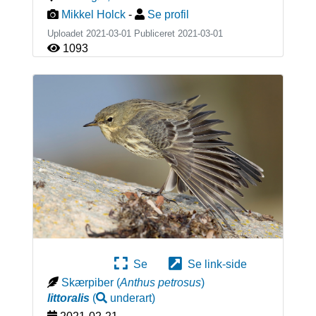
Mikkel Holck
-
Se profil
Uploadet 2021-03-01 Publiceret
2021-03-01
1093
Se
Se link-side
Skærpiber
(
Anthus petrosus
)
littoralis
(
underart
)