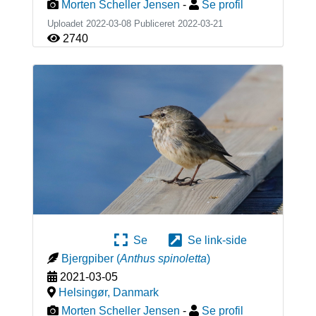
Morten Scheller Jensen
-
Se profil
Uploadet 2022-03-08 Publiceret
2022-03-21
2740
Se
Se link-side
Bjergpiber
(
Anthus spinoletta
)
2021-03-05
Helsingør
,
Danmark
Morten Scheller Jensen
-
Se profil