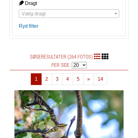
Dragt
Vælg dragt
Ryd filter
SØGERESULTATER (264 FOTOS)
PER SIDE:
1
2
3
4
5
»
14
Næste