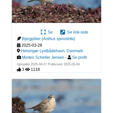
Se
Se link-side
Bjergpiber
(
Anthus spinoletta
)
2025-03-28
Helsingør Lystbådehavn
,
Danmark
Morten Scheller Jensen
-
Se profil
Uploadet 2025-04-27 Publiceret
2025-05-04
3
1118