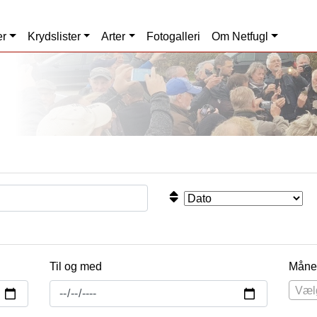
er
Krydslister
Arter
Fotogalleri
Om Netfugl
Til og med
Måne
Væl