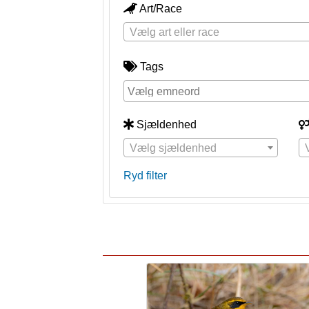
Art/Race
Vælg art eller race
Tags
Sjældenhed
Vælg sjældenhed
Ryd filter