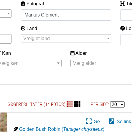
Fotograf
Tit
Land
Lo
Vælg et land
Køn
Alder
Vælg køn
Vælg alder
SØGERESULTATER (14 FOTOS)
PER SIDE:
Se
Se link
Golden Bush Robin
(
Tarsiger chrysaeus
)