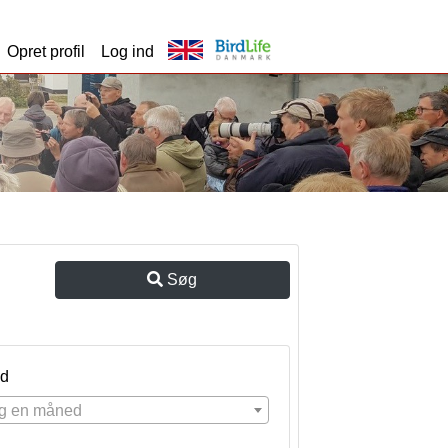
Opret profil
Log ind
Søg
d
g en måned