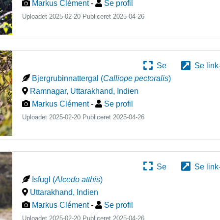
Markus Clément
-
Se profil
Uploadet 2025-02-20 Publiceret
2025-04-26
Se
Se link
Bjergrubinnattergal
(
Calliope pectoralis
)
Ramnagar, Uttarakhand
,
Indien
Markus Clément
-
Se profil
Uploadet 2025-02-20 Publiceret
2025-04-26
Se
Se link
Isfugl
(
Alcedo atthis
)
Uttarakhand
,
Indien
Markus Clément
-
Se profil
Uploadet 2025-02-20 Publiceret
2025-04-26