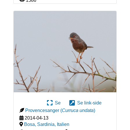
1586
Se
Se link-side
Provencesanger
(
Curruca undata
)
2014-04-13
Bosa, Sardinia
,
Italien