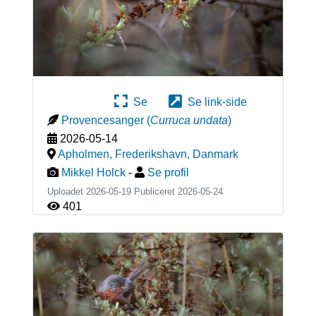
Se
Se link-side
Provencesanger
(
Curruca undata
)
2026-05-14
Apholmen, Frederikshavn
,
Danmark
Mikkel Holck
-
Se profil
Uploadet 2026-05-19 Publiceret
2026-05-24
401