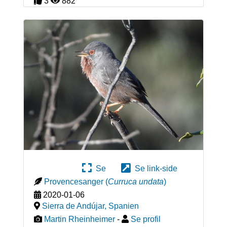
3
882
Se
Se link-side
Provencesanger
(
Curruca undata
)
2020-01-06
Sierra de Andújar
,
Spanien
Martin Rheinheimer
-
Se profil