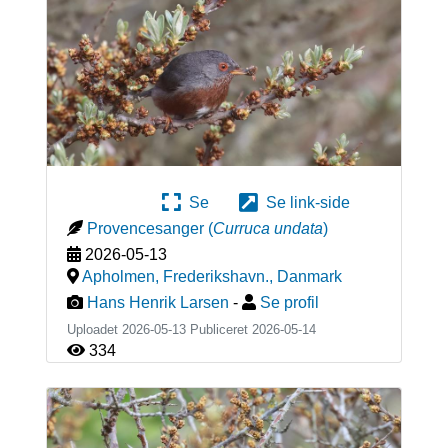
Se
Se link-side
Provencesanger
(
Curruca undata
)
2026-05-13
Apholmen, Frederikshavn.
,
Danmark
Hans Henrik Larsen
-
Se profil
Uploadet 2026-05-13 Publiceret
2026-05-14
334