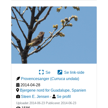
Se
Se link-side
Provencesanger
(
Curruca undata
)
2014-04-28
Bjergene nord for Guadalupe
,
Spanien
Steen E. Jensen
-
Se profil
Uploadet 2014-06-23 Publiceret
2014-06-23