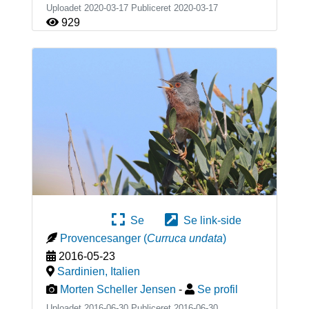
Uploadet 2020-03-17 Publiceret
2020-03-17
929
Se
Se link-side
Provencesanger
(
Curruca undata
)
2016-05-23
Sardinien
,
Italien
Morten Scheller Jensen
-
Se profil
Uploadet 2016-06-30 Publiceret
2016-06-30