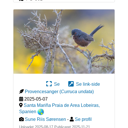
Se
Se link-side
Provencesanger
(
Curruca undata
)
2025-05-07
Santa Mariña Praia de Area Lobeiras
,
Spanien
Sune Riis Sørensen
-
Se profil
Uploadet 2025-08-17 Publiceret
2025-11-21