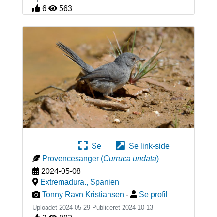
6
563
Se
Se link-side
Provencesanger
(
Curruca undata
)
2024-05-08
Extremadura.
,
Spanien
Tonny Ravn Kristiansen
-
Se profil
Uploadet 2024-05-29 Publiceret
2024-10-13