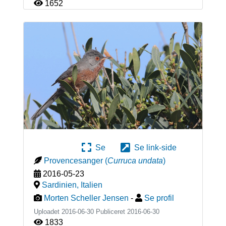
1652
Se
Se link-side
Provencesanger
(
Curruca undata
)
2016-05-23
Sardinien
,
Italien
Morten Scheller Jensen
-
Se profil
Uploadet 2016-06-30 Publiceret
2016-06-30
1833