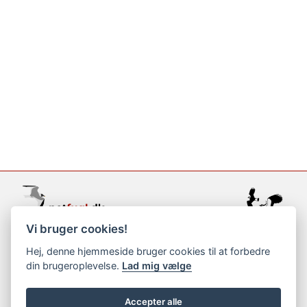
Vi bruger cookies!
support@netfugl.dk
Hej, denne hjemmeside bruger cookies til at forbedre
din brugeroplevelse.
Lad mig vælge
copyright © 2002-2023
Accepter alle