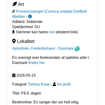
Art
Provencesanger
(
Curruca undata
)
Dartford
Warbler
-
Adfærd:
Siddende
Sjældenhed:
SU
Stemmer kan høres
her
(eksternt link)
Lokalitet:
Apholmen, Frederikshavn
- Danmark
En oversigt over forekomsten af sjældne arter i
Danmark
findes her
2026-05-15
Fotograf:
Tommy Kaae
-
Se profil
Titel: På 6. dagen
Beskrivelse: En sanger der var helt rolig. 