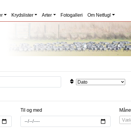
er
Krydslister
Arter
Fotogalleri
Om Netfugl
Til og med
Måne
Væl