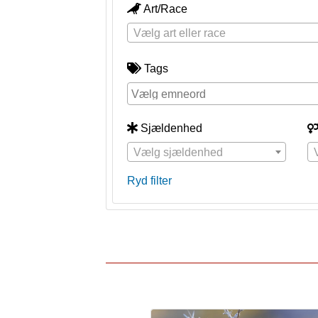
Art/Race
Vælg art eller race
Tags
Sjældenhed
Vælg sjældenhed
Ryd filter