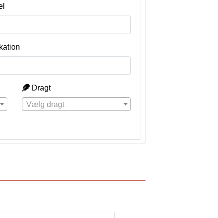
el
kation
Dragt
Vælg dragt