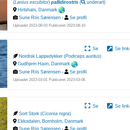
(
Lanius excubitor
)
pallidirostris
(
underart
)
Hirtshals
,
Danmark
Sune Riis Sørensen
-
Se profil
Uploadet 2023-08-03 Publiceret
2023-08-10
Se
Se link
Nordisk Lappedykker
(
Podiceps auritus
)
Gudhjem Havn
,
Danmark
Sune Riis Sørensen
-
Se profil
Uploadet 2023-03-01 Publiceret
2023-03-06
Se
Se link
Sort Stork
(
Ciconia nigra
)
Ekkodalen, Bornholm
,
Danmark
Sune Riis Sørensen
-
Se profil