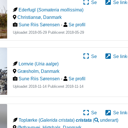
Se
Se link
Ederfugl
(
Somateria mollissima
)
Christiansø
,
Danmark
Sune Riis Sørensen
-
Se profil
Uploadet 2018-05-29 Publiceret
2018-05-29
Se
Se link
Lomvie
(
Uria aalge
)
Græsholm
,
Danmark
Sune Riis Sørensen
-
Se profil
Uploadet 2018-11-14 Publiceret
2018-11-14
Se
Se link
Toplærke
(
Galerida cristata
)
cristata
(
underart
)
Østhavnvej, Hirtshals
,
Danmark