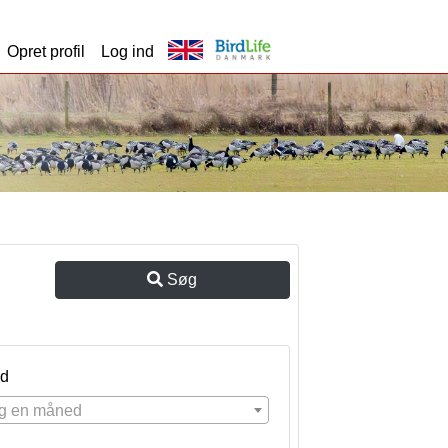
Opret profil
Log ind
Søg
d
g en måned