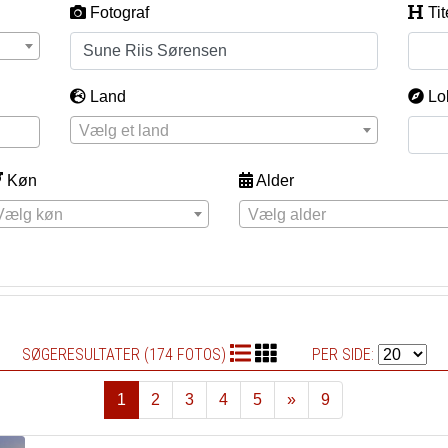
Fotograf
Tit
Land
Lo
Vælg et land
Køn
Alder
Vælg køn
Vælg alder
SØGERESULTATER (174 FOTOS)
PER SIDE:
1
2
3
4
5
»
9
Næste