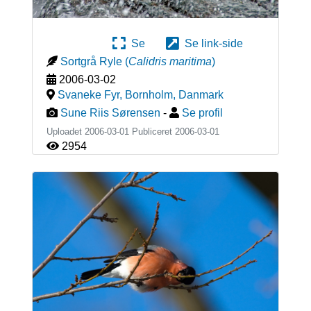
Se
Se link-side
Sortgrå Ryle
(
Calidris maritima
)
2006-03-02
Svaneke Fyr, Bornholm
,
Danmark
Sune Riis Sørensen
-
Se profil
Uploadet 2006-03-01 Publiceret
2006-03-01
2954