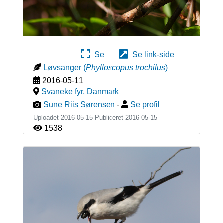
Se
Se link-side
Løvsanger
(
Phylloscopus trochilus
)
2016-05-11
Svaneke fyr
,
Danmark
Sune Riis Sørensen
-
Se profil
Uploadet 2016-05-15 Publiceret
2016-05-15
1538