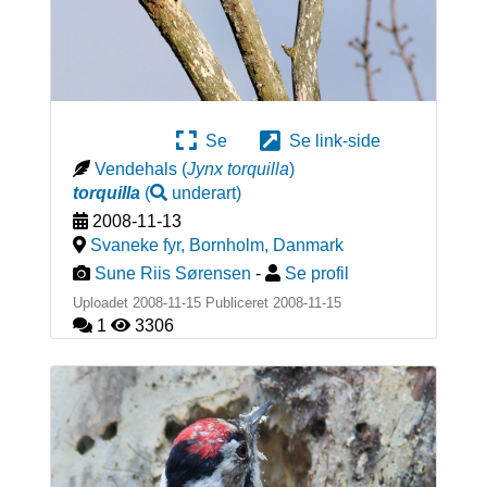
Se
Se link-side
Vendehals
(
Jynx torquilla
)
torquilla
(
underart
)
2008-11-13
Svaneke fyr, Bornholm
,
Danmark
Sune Riis Sørensen
-
Se profil
Uploadet 2008-11-15 Publiceret
2008-11-15
1
3306