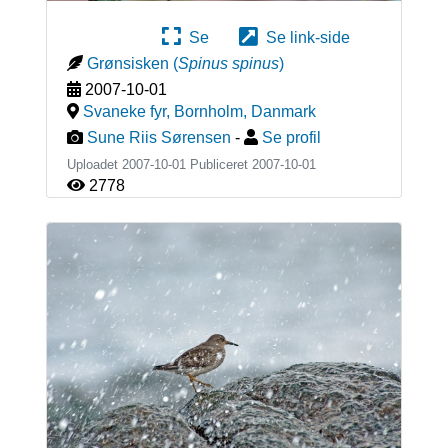
Se
Se link-side
Grønsisken
(
Spinus spinus
)
2007-10-01
Svaneke fyr, Bornholm
,
Danmark
Sune Riis Sørensen
-
Se profil
Uploadet 2007-10-01 Publiceret
2007-10-01
2778