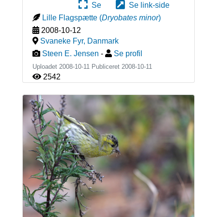
Se
Se link-side
Lille Flagspætte
(
Dryobates minor
)
2008-10-12
Svaneke Fyr
,
Danmark
Steen E. Jensen
-
Se profil
Uploadet 2008-10-11 Publiceret
2008-10-11
2542