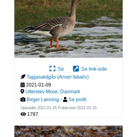
Se
Se link-side
Tajgasædgås
(
Anser fabalis
)
2021-01-09
Utterslev Mose
,
Danmark
Birger Lønning
-
Se profil
Uploadet 2021-01-25 Publiceret
2021-01-25
1787