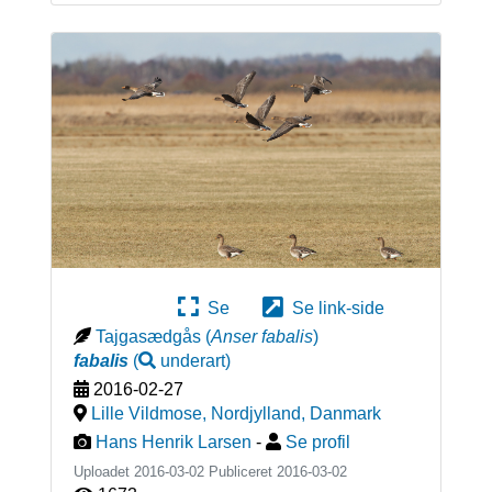
Se
Se link-side
Tajgasædgås
(
Anser fabalis
)
fabalis
(
underart
)
2016-02-27
Lille Vildmose, Nordjylland
,
Danmark
Hans Henrik Larsen
-
Se profil
Uploadet 2016-03-02 Publiceret
2016-03-02