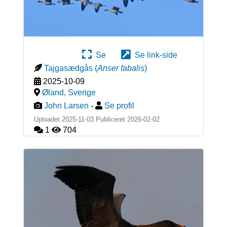
Se
Se link-side
Tajgasædgås
(
Anser fabalis
)
2025-10-09
Øland
,
Sverige
John Larsen
-
Se profil
Uploadet 2025-11-03 Publiceret
2026-02-02
1
704