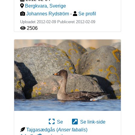
Bergkvara
,
Sverige
Johannes Rydström
-
Se profil
Uploadet 2012-02-09 Publiceret
2012-02-09
2506
Se
Se link-side
Tajgasædgås
(
Anser fabalis
)