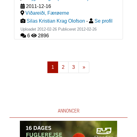
2011-12-16
Viðareiði
,
Færøerne
Silas Kristian Krag Olofson
-
Se profil
Uploadet 2012-02-26 Publiceret
2012-02-26
6
2896
1
2
3
»
Næste
ANNONCER