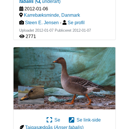
fabalis
(
underart
)
2012-01-06
Karrebæksminde
,
Danmark
Steen E. Jensen
-
Se profil
Uploadet 2012-01-07 Publiceret
2012-01-07
2771
Se
Se link-side
Tajgasædgås
(
Anser fabalis
)