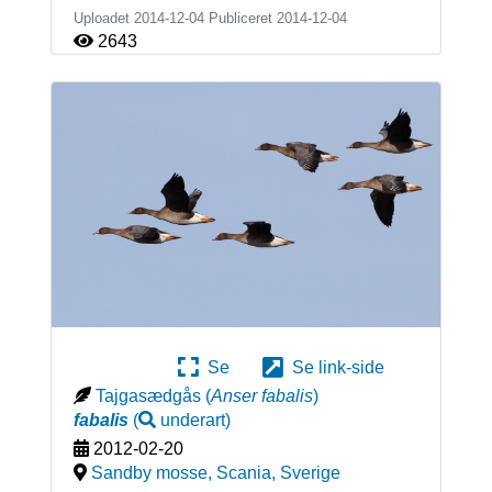
Uploadet 2014-12-04 Publiceret
2014-12-04
2643
Se
Se link-side
Tajgasædgås
(
Anser fabalis
)
fabalis
(
underart
)
2012-02-20
Sandby mosse, Scania
,
Sverige