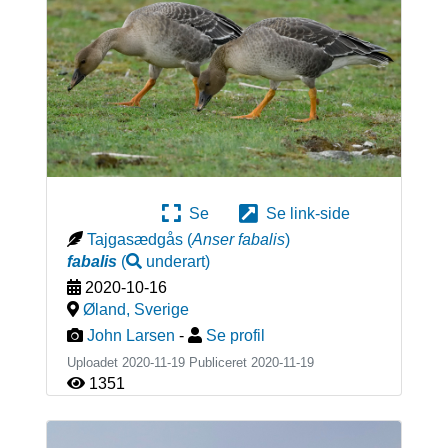
Se
Se link-side
Tajgasædgås
(
Anser fabalis
)
fabalis
(
underart
)
2020-10-16
Øland
,
Sverige
John Larsen
-
Se profil
Uploadet 2020-11-19 Publiceret
2020-11-19
1351