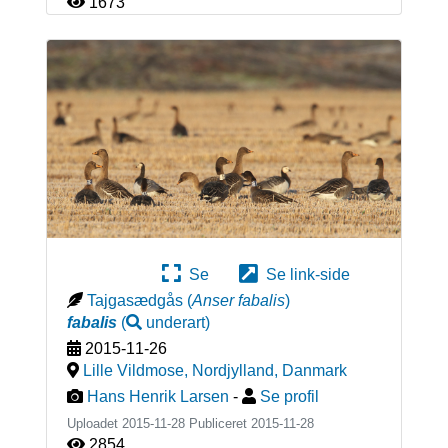
1673
Se
Se link-side
Tajgasædgås
(
Anser fabalis
)
fabalis
(
underart
)
2015-11-26
Lille Vildmose, Nordjylland
,
Danmark
Hans Henrik Larsen
-
Se profil
Uploadet 2015-11-28 Publiceret
2015-11-28
2854