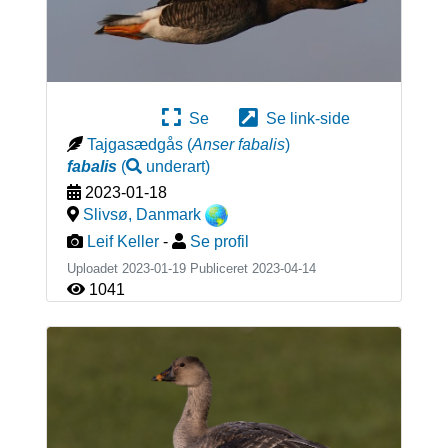
Se
Se link-side
Tajgasædgås
(
Anser fabalis
)
fabalis
(
underart
)
2023-01-18
Slivsø
,
Danmark
Leif Keller
-
Se profil
Uploadet 2023-01-19 Publiceret
2023-04-14
1041