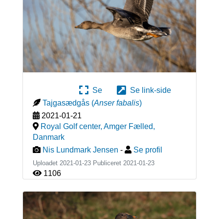
Se
Se link-side
Tajgasædgås
(
Anser fabalis
)
2021-01-21
Royal Golf center, Amger Fælled
,
Danmark
Nis Lundmark Jensen
-
Se profil
Uploadet 2021-01-23 Publiceret
2021-01-23
1106