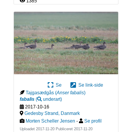
1385
Se
Se link-side
Tajgasædgås
(
Anser fabalis
)
fabalis
(
underart
)
2017-10-16
Gedesby Strand
,
Danmark
Morten Scheller Jensen
-
Se profil
Uploadet 2017-11-20 Publiceret
2017-11-20