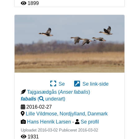
1899
Se
Se link-side
Tajgasædgås
(
Anser fabalis
)
fabalis
(
underart
)
2016-02-27
Lille Vildmose, Nordjylland
,
Danmark
Hans Henrik Larsen
-
Se profil
Uploadet 2016-03-02 Publiceret
2016-03-02
1931