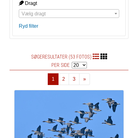
Dragt
Vælg dragt
Ryd filter
SØGERESULTATER (53 FOTOS)
PER SIDE:
1
2
3
»
Næste