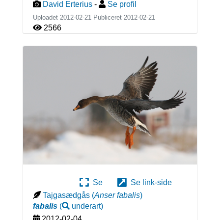
David Erterius
-
Se profil
Uploadet 2012-02-21 Publiceret
2012-02-21
2566
Se
Se link-side
Tajgasædgås
(
Anser fabalis
)
fabalis
(
underart
)
2012-02-04