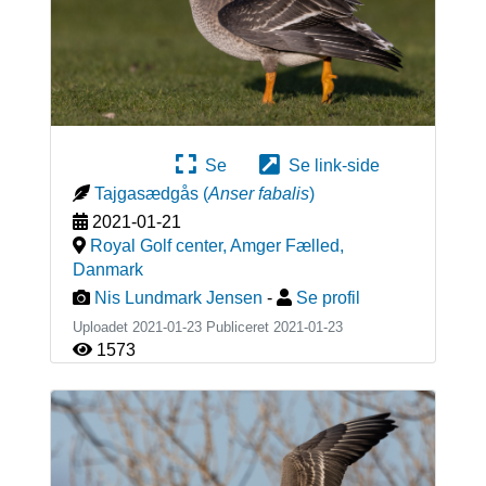
Se
Se link-side
Tajgasædgås
(
Anser fabalis
)
2021-01-21
Royal Golf center, Amger Fælled
,
Danmark
Nis Lundmark Jensen
-
Se profil
Uploadet 2021-01-23 Publiceret
2021-01-23
1573