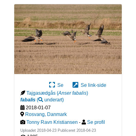
Se
Se link-side
Tajgasædgås
(
Anser fabalis
)
fabalis
(
underart
)
2018-01-07
Rosvang
,
Danmark
Tonny Ravn Kristiansen
-
Se profil
Uploadet 2018-04-23 Publiceret
2018-04-23