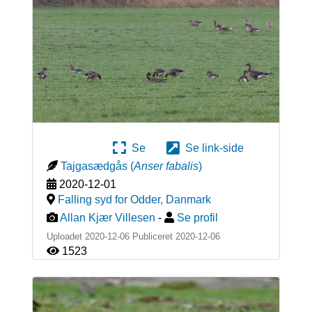
Se
Se link-side
Tajgasædgås
(
Anser fabalis
)
2020-12-01
Falling syd for Odder
,
Danmark
Allan Kjær Villesen
-
Se profil
Uploadet 2020-12-06 Publiceret
2020-12-06
1523