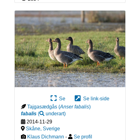
Se
Se link-side
Tajgasædgås
(
Anser fabalis
)
fabalis
(
underart
)
2014-11-29
Skåne
,
Sverige
Klaus Dichmann
-
Se profil