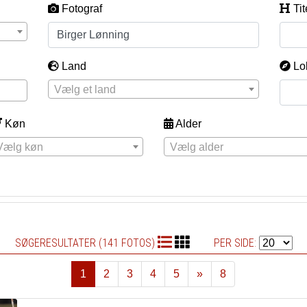
Fotograf
Tit
Land
Lo
Vælg et land
Køn
Alder
Vælg køn
Vælg alder
SØGERESULTATER (141 FOTOS)
PER SIDE:
1
2
3
4
5
»
8
Næste