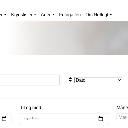
er
Krydslister
Arter
Fotogalleri
Om Netfugl
Til og med
Måne
Væl