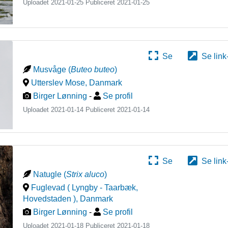
Uploadet 2021-01-25 Publiceret
2021-01-25
Se
Se link
Musvåge
(
Buteo buteo
)
Utterslev Mose
,
Danmark
Birger Lønning
-
Se profil
Uploadet 2021-01-14 Publiceret
2021-01-14
Se
Se link
Natugle
(
Strix aluco
)
Fuglevad ( Lyngby - Taarbæk,
Hovedstaden )
,
Danmark
Birger Lønning
-
Se profil
Uploadet 2021-01-18 Publiceret
2021-01-18