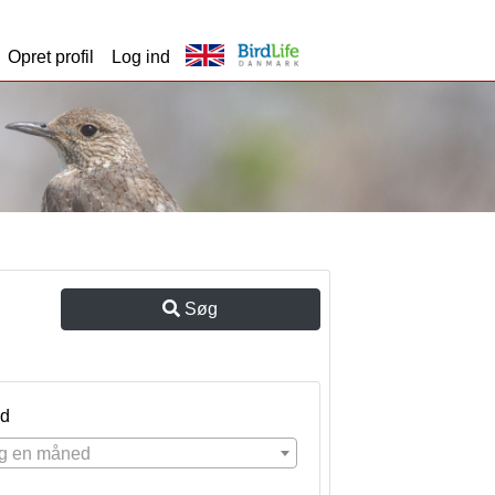
Opret profil
Log ind
Søg
d
g en måned