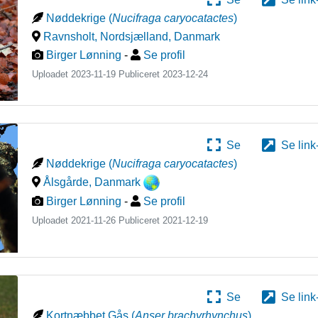
Nøddekrige
(
Nucifraga caryocatactes
)
Ravnsholt, Nordsjælland
,
Danmark
Birger Lønning
-
Se profil
Uploadet 2023-11-19 Publiceret
2023-12-24
Se
Se link
Nøddekrige
(
Nucifraga caryocatactes
)
Ålsgårde
,
Danmark
Birger Lønning
-
Se profil
Uploadet 2021-11-26 Publiceret
2021-12-19
Se
Se link
Kortnæbbet Gås
(
Anser brachyrhynchus
)