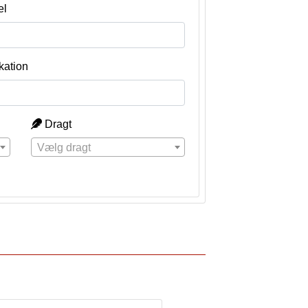
el
kation
Dragt
Vælg dragt