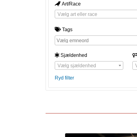
Art/Race
Vælg art eller race
Tags
Sjældenhed
Vælg sjældenhed
Ryd filter