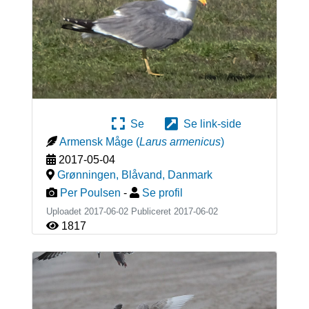
Se
Se link-side
Armensk Måge
(
Larus armenicus
)
2017-05-04
Grønningen, Blåvand
,
Danmark
Per Poulsen
-
Se profil
Uploadet 2017-06-02 Publiceret
2017-06-02
1817