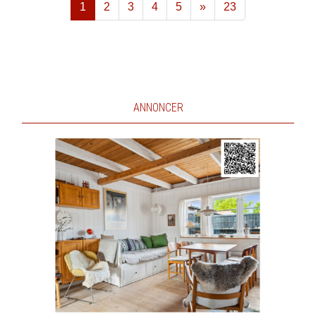
1
2
3
4
5
»
23
Næste
ANNONCER