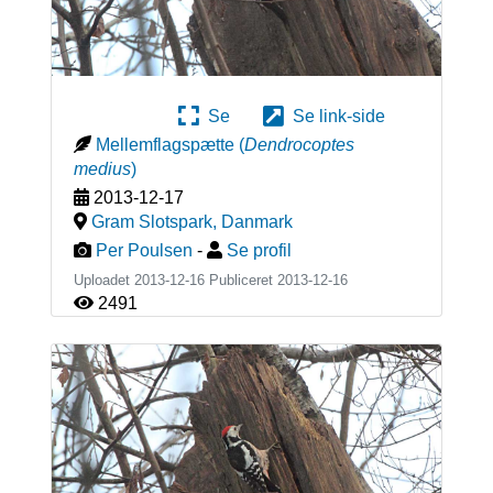
Se
Se link-side
Mellemflagspætte
(
Dendrocoptes
medius
)
2013-12-17
Gram Slotspark
,
Danmark
Per Poulsen
-
Se profil
Uploadet 2013-12-16 Publiceret
2013-12-16
2491