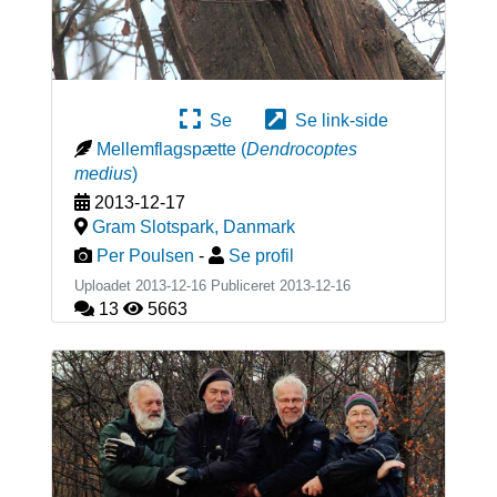
Se
Se link-side
Mellemflagspætte
(
Dendrocoptes
medius
)
2013-12-17
Gram Slotspark
,
Danmark
Per Poulsen
-
Se profil
Uploadet 2013-12-16 Publiceret
2013-12-16
13
5663