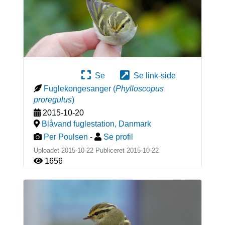
Se
Se link-side
Fuglekongesanger
(
Phylloscopus
proregulus
)
2015-10-20
Blåvand fuglestation
,
Danmark
Per Poulsen
-
Se profil
Uploadet 2015-10-22 Publiceret
2015-10-22
1656