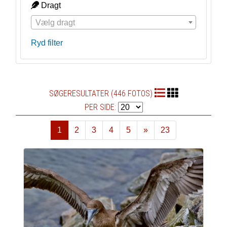
Dragt
Vælg dragt
Ryd filter
SØGERESULTATER (446 FOTOS)
PER SIDE:
1
2
3
4
5
»
23
Næste