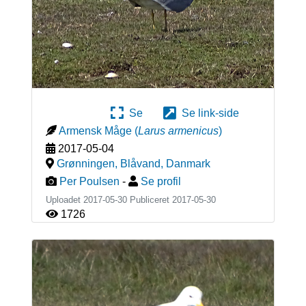
Se
Se link-side
Armensk Måge
(
Larus armenicus
)
2017-05-04
Grønningen, Blåvand
,
Danmark
Per Poulsen
-
Se profil
Uploadet 2017-05-30 Publiceret
2017-05-30
1726