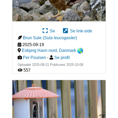
Se
Se link-side
Brun Sule
(
Sula leucogaster
)
2025-09-19
Esbjerg Havn nord
,
Danmark
Per Poulsen
-
Se profil
Uploadet 2025-09-21 Publiceret
2025-10-08
557