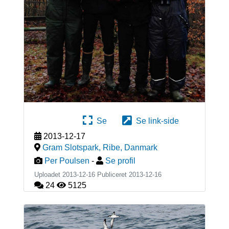
Se
Se link-side
2013-12-17
Gram Slotspark, Ribe
,
Danmark
Per Poulsen
-
Se profil
Uploadet 2013-12-16 Publiceret
2013-12-16
24
5125