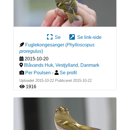
Se
Se link-side
Fuglekongesanger
(
Phylloscopus
proregulus
)
2015-10-20
Blåvands Huk, Vestjylland
,
Danmark
Per Poulsen
-
Se profil
Uploadet 2015-10-22 Publiceret
2015-10-22
1916