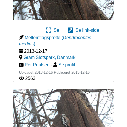
Se
Se link-side
Mellemflagspætte
(
Dendrocoptes
medius
)
2013-12-17
Gram Slotspark
,
Danmark
Per Poulsen
-
Se profil
Uploadet 2013-12-16 Publiceret
2013-12-16
2563