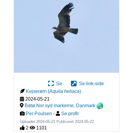
Se
Se link-side
Kejserørn
(
Aquila heliaca
)
2024-05-21
Bøtø Nor syd markerne
,
Danmark
Per Poulsen
-
Se profil
Uploadet 2024-05-21 Publiceret
2024-05-22
2
1101