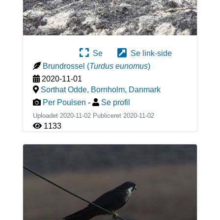
Se
Se link-side
Brundrossel
(
Turdus eunomus
)
2020-11-01
Sorthat Odde, Bornholm
,
Danmark
Per Poulsen
-
Se profil
Uploadet 2020-11-02 Publiceret
2020-11-02
1133