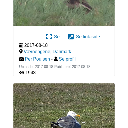
Se
Se link-side
2017-08-18
Værnengene
,
Danmark
Per Poulsen
-
Se profil
Uploadet 2017-08-18 Publiceret
2017-08-18
1943