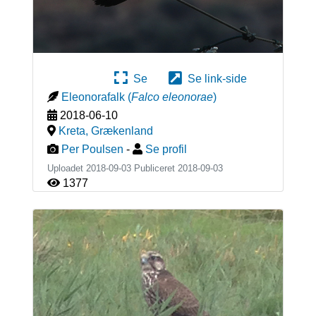
Se
Se link-side
Eleonorafalk
(
Falco eleonorae
)
2018-06-10
Kreta
,
Grækenland
Per Poulsen
-
Se profil
Uploadet 2018-09-03 Publiceret
2018-09-03
1377