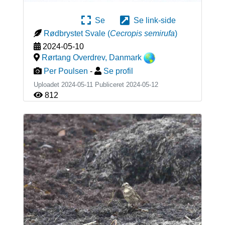
Se
Se link-side
Rødbrystet Svale
(
Cecropis semirufa
)
2024-05-10
Rørtang Overdrev
,
Danmark
Per Poulsen
-
Se profil
Uploadet 2024-05-11 Publiceret
2024-05-12
812