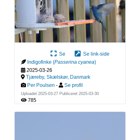
Se
Se link-side
Indigofinke
(
Passerina cyanea
)
2025-03-26
Tjæreby, Skælskør
,
Danmark
Per Poulsen
-
Se profil
Uploadet 2025-03-27 Publiceret
2025-03-30
785