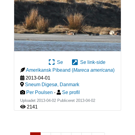
Se
Se link-side
Amerikansk Pibeand
(
Mareca americana
)
2013-04-01
Sneum Digesø
,
Danmark
Per Poulsen
-
Se profil
Uploadet 2013-04-02 Publiceret
2013-04-02
2141