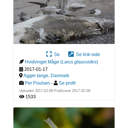
Se
Se link-side
Hvidvinget Måge
(
Larus glaucoides
)
2017-01-17
Agger tange
,
Danmark
Per Poulsen
-
Se profil
Uploadet 2017-02-09 Publiceret
2017-02-09
1533