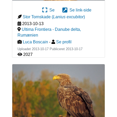
Se
Se link-side
Stor Tornskade
(
Lanius excubitor
)
2013-10-13
Ultima Frontiera - Danube delta
,
Rumænien
Luca Boscain
-
Se profil
Uploadet 2013-10-17 Publiceret
2013-10-17
2027