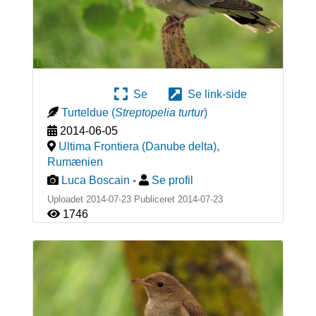
Se
Se link-side
Turteldue
(
Streptopelia turtur
)
2014-06-05
Ultima Frontiera (Danube delta)
,
Rumænien
Luca Boscain
-
Se profil
Uploadet 2014-07-23 Publiceret
2014-07-23
1746