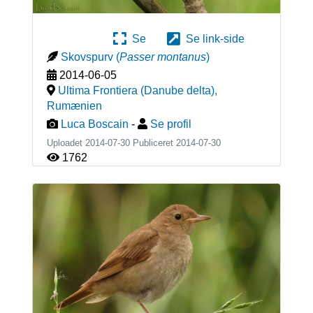
Se
Se link-side
Skovspurv
(
Passer montanus
)
2014-06-05
Ultima Frontiera (Danube delta)
,
Rumænien
Luca Boscain
-
Se profil
Uploadet 2014-07-30 Publiceret
2014-07-30
1762