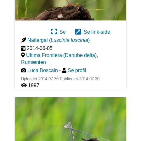
Se
Se link-side
Nattergal
(
Luscinia luscinia
)
2014-06-05
Ultima Frontiera (Danube delta)
,
Rumænien
Luca Boscain
-
Se profil
Uploadet 2014-07-30 Publiceret
2014-07-30
1997