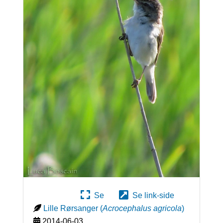
Se
Se link-side
Lille Rørsanger
(
Acrocephalus agricola
)
2014-06-03