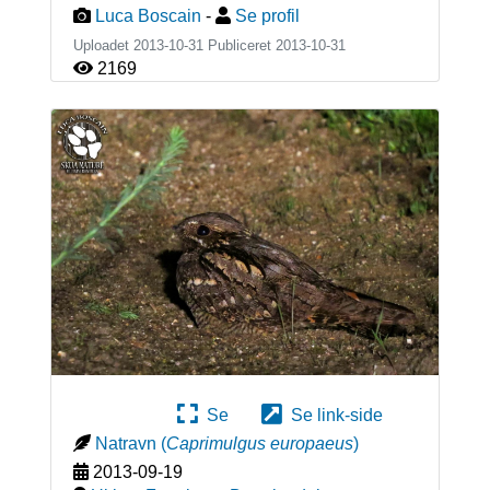
Luca Boscain
-
Se profil
Uploadet 2013-10-31 Publiceret
2013-10-31
2169
Se
Se link-side
Natravn
(
Caprimulgus europaeus
)
2013-09-19