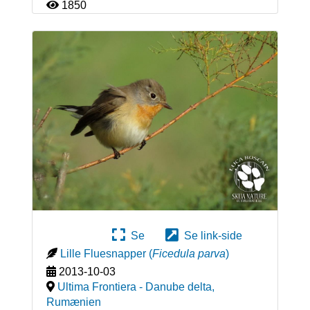
1850
Se
Se link-side
Lille Fluesnapper
(
Ficedula parva
)
2013-10-03
Ultima Frontiera - Danube delta
,
Rumænien