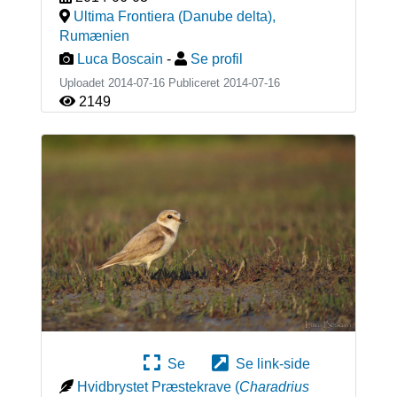
Ultima Frontiera (Danube delta)
,
Rumænien
Luca Boscain
-
Se profil
Uploadet 2014-07-16 Publiceret
2014-07-16
2149
Se
Se link-side
Hvidbrystet Præstekrave
(
Charadrius