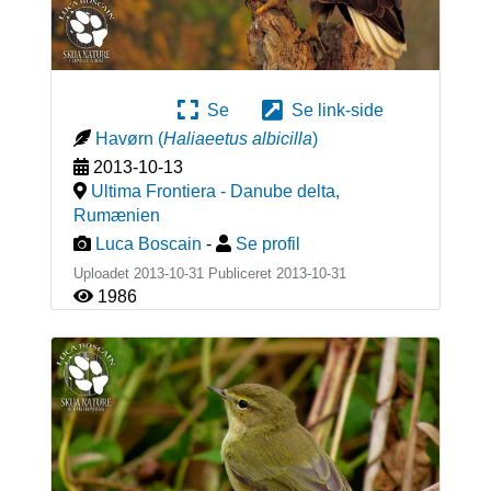
Se
Se link-side
Havørn
(
Haliaeetus albicilla
)
2013-10-13
Ultima Frontiera - Danube delta
,
Rumænien
Luca Boscain
-
Se profil
Uploadet 2013-10-31 Publiceret
2013-10-31
1986