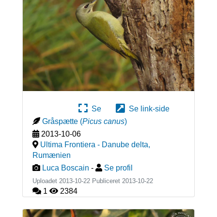
Se
Se link-side
Gråspætte
(
Picus canus
)
2013-10-06
Ultima Frontiera - Danube delta
,
Rumænien
Luca Boscain
-
Se profil
Uploadet 2013-10-22 Publiceret
2013-10-22
1
2384