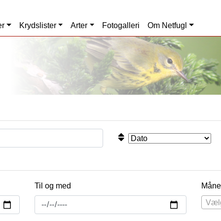
er
Krydslister
Arter
Fotogalleri
Om Netfugl
Til og med
Måne
Væl