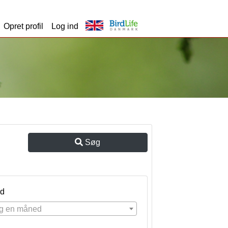
Opret profil
Log ind
Søg
d
g en måned