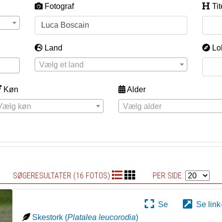
Fotograf
Tit
Land
Lo
Vælg et land
Køn
Alder
Vælg køn
Vælg alder
SØGERESULTATER (16 FOTOS)
PER SIDE:
Se
Se link
Skestork
(
Platalea leucorodia
)