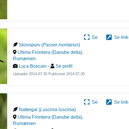
Se
Se link
Skovspurv
(
Passer montanus
)
Ultima Frontiera (Danube delta)
,
Rumænien
Luca Boscain
-
Se profil
Uploadet 2014-07-30 Publiceret
2014-07-30
Se
Se link
Nattergal
(
Luscinia luscinia
)
Ultima Frontiera (Danube delta)
,
Rumænien