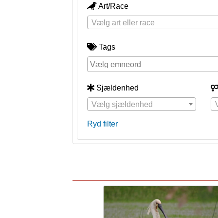
Art/Race
Vælg art eller race
Tags
Sjældenhed
Vælg sjældenhed
Ryd filter