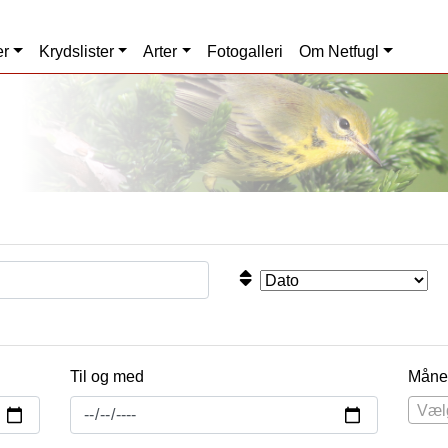
er
Krydslister
Arter
Fotogalleri
Om Netfugl
Til og med
Måne
Væl