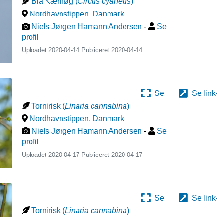
Blå Kærhøg
(
Circus cyaneus
)
Nordhavnstippen
,
Danmark
Niels Jørgen Hamann Andersen
-
Se
profil
Uploadet 2020-04-14 Publiceret
2020-04-14
Se
Se link
Tornirisk
(
Linaria cannabina
)
Nordhavnstippen
,
Danmark
Niels Jørgen Hamann Andersen
-
Se
profil
Uploadet 2020-04-17 Publiceret
2020-04-17
Se
Se link
Tornirisk
(
Linaria cannabina
)