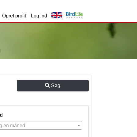
Opret profil
Log ind
Søg
d
g en måned