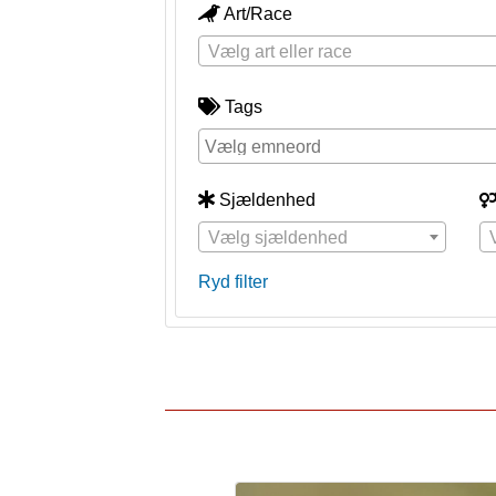
Art/Race
Vælg art eller race
Tags
Sjældenhed
Vælg sjældenhed
Ryd filter