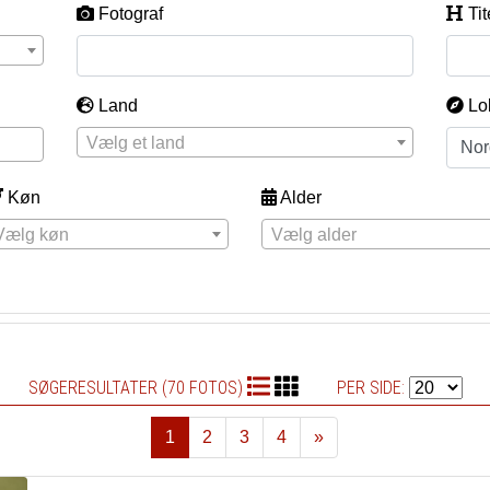
Fotograf
Tit
Land
Lo
Vælg et land
Køn
Alder
Vælg køn
Vælg alder
SØGERESULTATER (70 FOTOS)
PER SIDE:
1
2
3
4
»
Næste