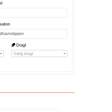
el
kation
Dragt
Vælg dragt