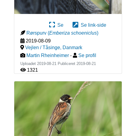
Se
Se link-side
Rørspurv
(
Emberiza schoeniclus
)
2019-08-09
Vejlen / Tåsinge
,
Danmark
Martin Rheinheimer
-
Se profil
Uploadet 2019-08-21 Publiceret
2019-08-21
1321