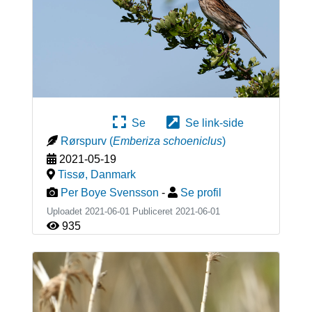
Se
Se link-side
Rørspurv
(
Emberiza schoeniclus
)
2021-05-19
Tissø
,
Danmark
Per Boye Svensson
-
Se profil
Uploadet 2021-06-01 Publiceret
2021-06-01
935