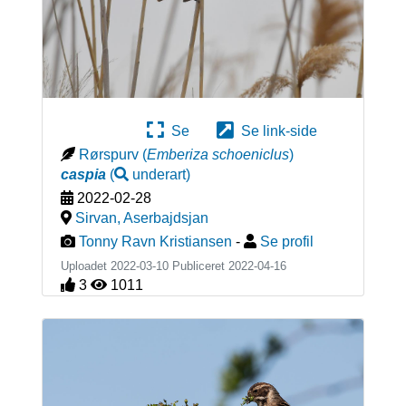
Se
Se link-side
Rørspurv
(
Emberiza schoeniclus
)
caspia
(
underart
)
2022-02-28
Sirvan
,
Aserbajdsjan
Tonny Ravn Kristiansen
-
Se profil
Uploadet 2022-03-10 Publiceret
2022-04-16
3
1011