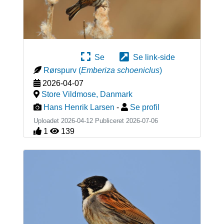
Se
Se link-side
Rørspurv
(
Emberiza schoeniclus
)
2026-04-07
Store Vildmose
,
Danmark
Hans Henrik Larsen
-
Se profil
Uploadet 2026-04-12 Publiceret
2026-07-06
1
139