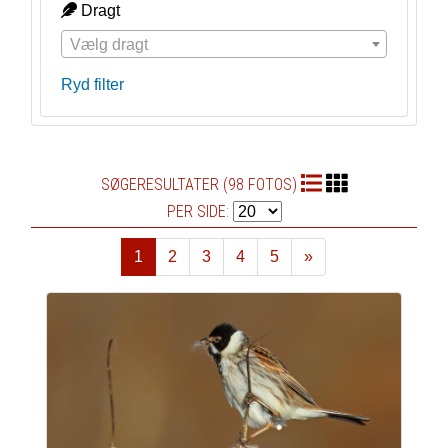
Dragt
Vælg dragt
Ryd filter
SØGERESULTATER (98 FOTOS)
PER SIDE:
1
2
3
4
5
»
Næste