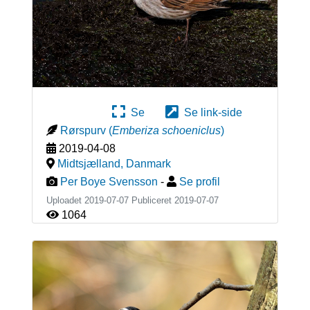
Se
Se link-side
Rørspurv
(
Emberiza schoeniclus
)
2019-04-08
Midtsjælland
,
Danmark
Per Boye Svensson
-
Se profil
Uploadet 2019-07-07 Publiceret
2019-07-07
1064