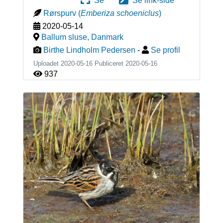
Se
Se link-side
Rørspurv
(
Emberiza schoeniclus
)
2020-05-14
Ballum sluse
,
Danmark
Birthe Lindholm Pedersen
-
Se profil
Uploadet 2020-05-16 Publiceret
2020-05-16
937