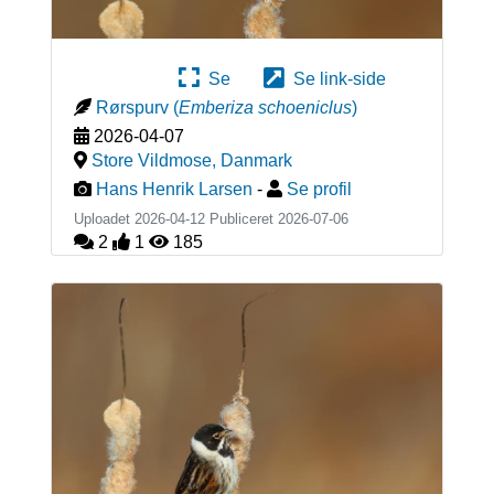
Se
Se link-side
Rørspurv
(
Emberiza schoeniclus
)
2026-04-07
Store Vildmose
,
Danmark
Hans Henrik Larsen
-
Se profil
Uploadet 2026-04-12 Publiceret
2026-07-06
2
1
185