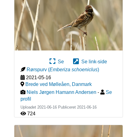
Se
Se link-side
Rørspurv
(
Emberiza schoeniclus
)
2021-05-16
Brede ved Mølleåen
,
Danmark
Niels Jørgen Hamann Andersen
-
Se
profil
Uploadet 2021-06-16 Publiceret
2021-06-16
724