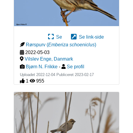
Se
Se link-side
Rørspurv
(
Emberiza schoeniclus
)
2022-05-03
Vilslev Enge
,
Danmark
Bjørn N. Frikke
-
Se profil
Uploadet 2022-12-04 Publiceret
2023-02-17
1
955