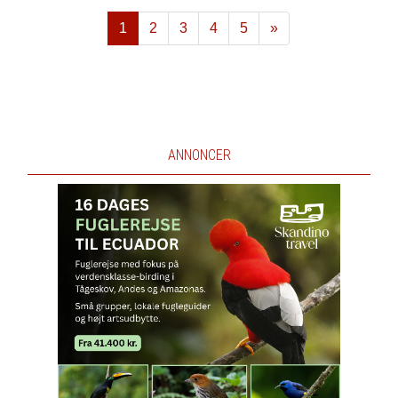
1
2
3
4
5
»
Næste
ANNONCER