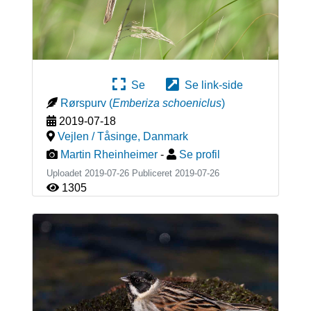
Se
Se link-side
Rørspurv
(
Emberiza schoeniclus
)
2019-07-18
Vejlen / Tåsinge
,
Danmark
Martin Rheinheimer
-
Se profil
Uploadet 2019-07-26 Publiceret
2019-07-26
1305