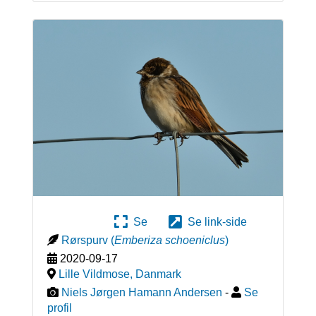
Se
Se link-side
Rørspurv
(
Emberiza schoeniclus
)
2020-09-17
Lille Vildmose
,
Danmark
Niels Jørgen Hamann Andersen
-
Se
profil