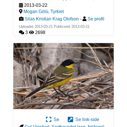
2013-03-22
Mogan Gölü
,
Tyrkiet
Silas Kristian Krag Olofson
-
Se profil
Uploadet 2013-03-21 Publiceret
2013-03-21
3
2698
Se
Se link-side
Gul Vipstjert, Sorthovedet (ssp. feldegg)