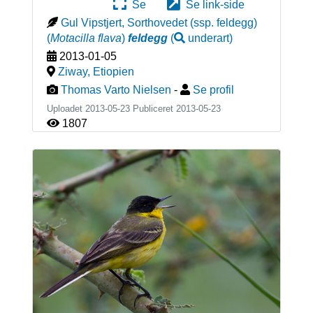
Se
Se link-side
Gul Vipstjert, Sorthovedet (ssp. feldegg)
(
Motacilla flava
)
feldegg
(
underart
)
2013-01-05
Ziway
,
Etiopien
Thomas Varto Nielsen
-
Se profil
Uploadet 2013-05-23 Publiceret
2013-05-23
1807