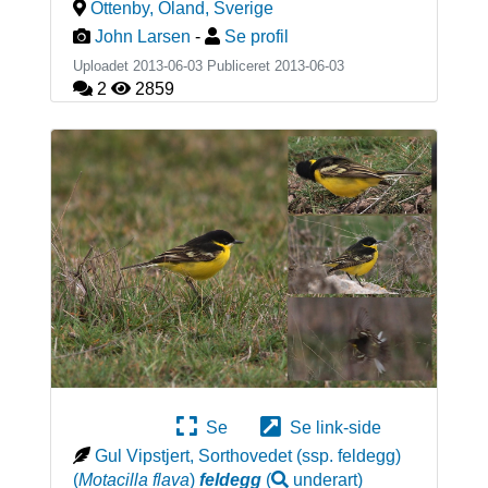
Ottenby, Öland
,
Sverige
John Larsen
-
Se profil
Uploadet 2013-06-03 Publiceret
2013-06-03
2
2859
Se
Se link-side
Gul Vipstjert, Sorthovedet (ssp. feldegg)
(
Motacilla flava
)
feldegg
(
underart
)