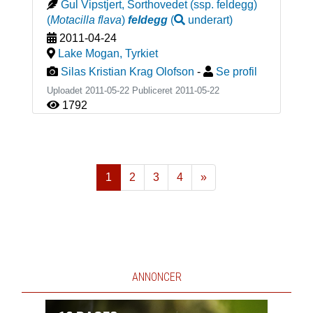
Gul Vipstjert, Sorthovedet (ssp. feldegg)
(
Motacilla flava
)
feldegg
(
underart
)
2011-04-24
Lake Mogan
,
Tyrkiet
Silas Kristian Krag Olofson
-
Se profil
Uploadet 2011-05-22 Publiceret
2011-05-22
1792
1
2
3
4
»
Næste
ANNONCER