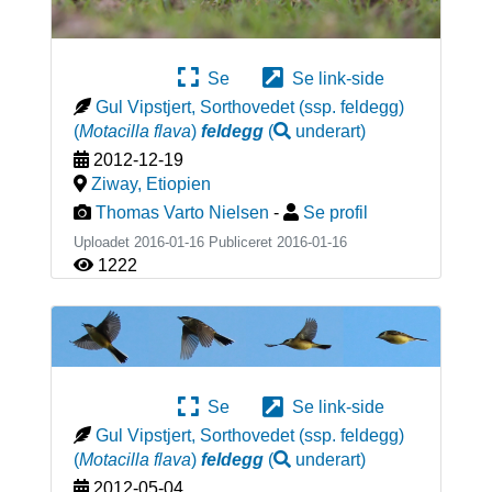
Se
Se link-side
Gul Vipstjert, Sorthovedet (ssp. feldegg)
(
Motacilla flava
)
feldegg
(
underart
)
2012-12-19
Ziway
,
Etiopien
Thomas Varto Nielsen
-
Se profil
Uploadet 2016-01-16 Publiceret
2016-01-16
1222
Se
Se link-side
Gul Vipstjert, Sorthovedet (ssp. feldegg)
(
Motacilla flava
)
feldegg
(
underart
)
2012-05-04