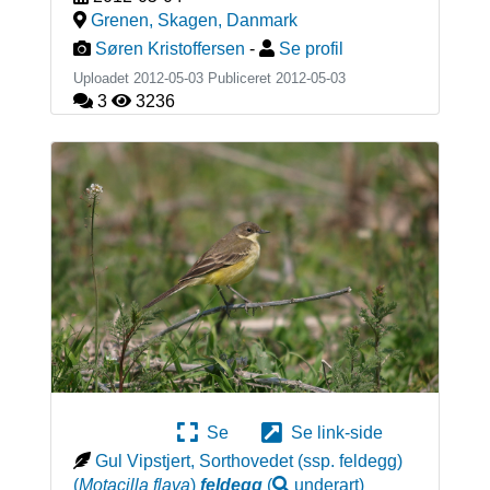
Grenen, Skagen
,
Danmark
Søren Kristoffersen
-
Se profil
Uploadet 2012-05-03 Publiceret
2012-05-03
3
3236
Se
Se link-side
Gul Vipstjert, Sorthovedet (ssp. feldegg)
(
Motacilla flava
)
feldegg
(
underart
)