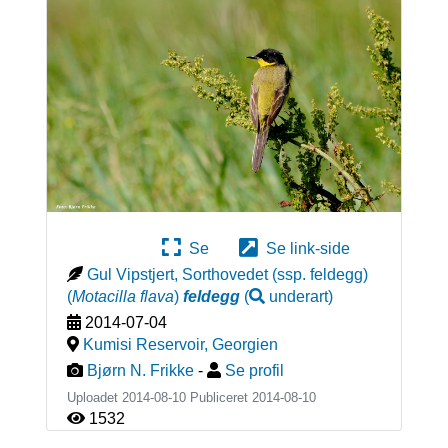
Se
Se link-side
Gul Vipstjert, Sorthovedet (ssp. feldegg)
(
Motacilla flava
)
feldegg
(
underart
)
2014-07-04
Kumisi Reservoir
,
Georgien
Bjørn N. Frikke
-
Se profil
Uploadet 2014-08-10 Publiceret
2014-08-10
1532