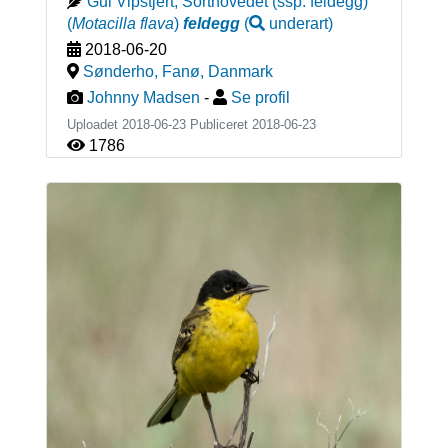
Gul Vipstjert, Sorthovedet (ssp. feldegg)
(
Motacilla flava
)
feldegg
(
underart
)
2018-06-20
Sønderho, Fanø
,
Danmark
Johnny Madsen
-
Se profil
Uploadet 2018-06-23 Publiceret
2018-06-23
1786