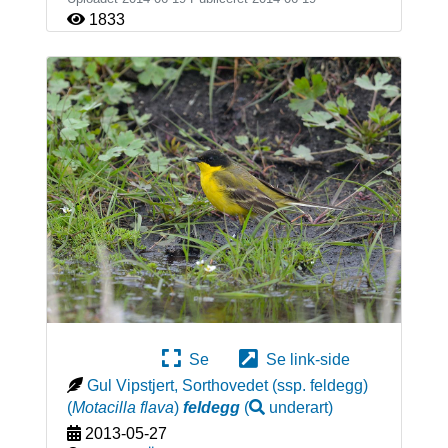
1833
Se
Se link-side
Gul Vipstjert, Sorthovedet (ssp. feldegg)
(
Motacilla flava
)
feldegg
(
underart
)
2013-05-27