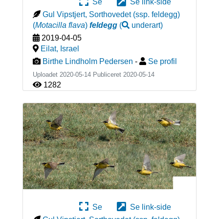
Se
Se link-side
Gul Vipstjert, Sorthovedet (ssp. feldegg)
(
Motacilla flava
)
feldegg
(
underart
)
2019-04-05
Eilat
,
Israel
Birthe Lindholm Pedersen
-
Se profil
Uploadet 2020-05-14 Publiceret
2020-05-14
1282
Se
Se link-side