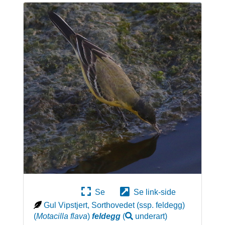
Se
Se link-side
Gul Vipstjert, Sorthovedet (ssp. feldegg)
(
Motacilla flava
)
feldegg
(
underart
)