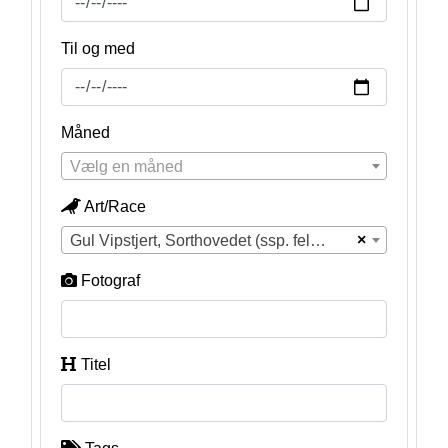
Til og med
Måned
Vælg en måned
Art/Race
×
Gul Vipstjert, Sorthovedet (ssp. feldegg) (Motacilla flava feldegg)
Fotograf
Titel