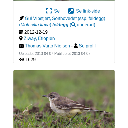
Se
Se link-side
Gul Vipstjert, Sorthovedet (ssp. feldegg)
(
Motacilla flava
)
feldegg
(
underart
)
2012-12-19
Ziway
,
Etiopien
Thomas Varto Nielsen
-
Se profil
Uploadet 2013-04-07 Publiceret
2013-04-07
1629