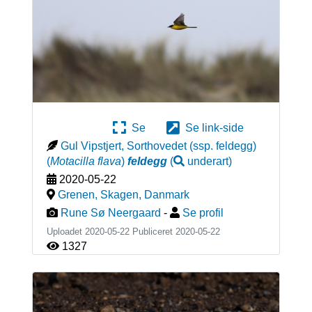
Se
Se link-side
Gul Vipstjert, Sorthovedet (ssp. feldegg)
(
Motacilla flava
)
feldegg
(
underart
)
2020-05-22
Grenen, Skagen
,
Danmark
Rune Sø Neergaard
-
Se profil
Uploadet 2020-05-22 Publiceret
2020-05-22
1327