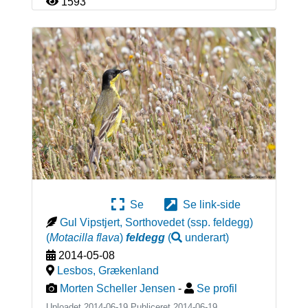
1593
Se
Se link-side
Gul Vipstjert, Sorthovedet (ssp. feldegg)
(
Motacilla flava
)
feldegg
(
underart
)
2014-05-08
Lesbos
,
Grækenland
Morten Scheller Jensen
-
Se profil
Uploadet 2014-06-19 Publiceret
2014-06-19