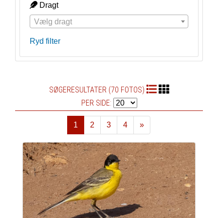
Dragt
Vælg dragt
Ryd filter
SØGERESULTATER (70 FOTOS)
PER SIDE:
1
2
3
4
»
Næste