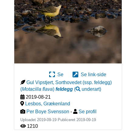
Se
Se link-side
Gul Vipstjert, Sorthovedet (ssp. feldegg)
(
Motacilla flava
)
feldegg
(
underart
)
2019-08-21
Lesbos
,
Grækenland
Per Boye Svensson
-
Se profil
Uploadet 2019-09-19 Publiceret
2019-09-19
1210