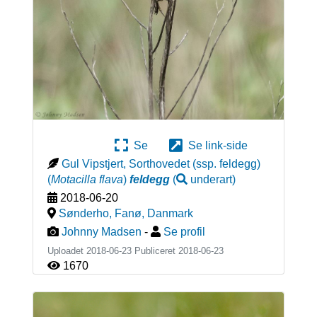
Se
Se link-side
Gul Vipstjert, Sorthovedet (ssp. feldegg)
(
Motacilla flava
)
feldegg
(
underart
)
2018-06-20
Sønderho, Fanø
,
Danmark
Johnny Madsen
-
Se profil
Uploadet 2018-06-23 Publiceret
2018-06-23
1670