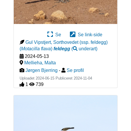
Se
Se link-side
Gul Vipstjert, Sorthovedet (ssp. feldegg)
(
Motacilla flava
)
feldegg
(
underart
)
2024-05-13
Mellieha
,
Malta
Jørgen Bjerring
-
Se profil
Uploadet 2024-06-15 Publiceret
2024-11-04
1
739