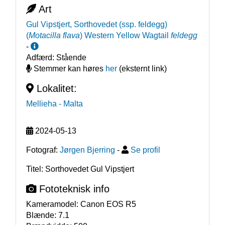
Art
Gul Vipstjert, Sorthovedet (ssp. feldegg)
(
Motacilla flava
)
Western Yellow Wagtail
feldegg
-
Adfærd:
Stående
Stemmer kan høres
her
(eksternt link)
Lokalitet:
Mellieha
- Malta
2024-05-13
Fotograf:
Jørgen Bjerring
-
Se profil
Titel: Sorthovedet Gul Vipstjert
Fototeknisk info
Kameramodel:
Canon EOS R5
Blænde:
7.1