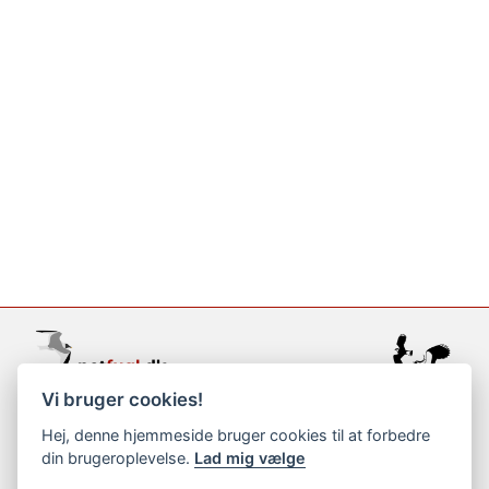
Vi bruger cookies!
support@netfugl.dk
Hej, denne hjemmeside bruger cookies til at forbedre
din brugeroplevelse.
Lad mig vælge
copyright © 2002-2023