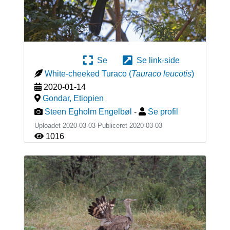
Se
Se link-side
White-cheeked Turaco
(
Tauraco leucotis
)
2020-01-14
Gondar
,
Etiopien
Steen Egholm Engelbøl
-
Se profil
Uploadet 2020-03-03 Publiceret
2020-03-03
1016