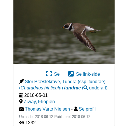
Se
Se link-side
Stor Præstekrave, Tundra (ssp. tundrae)
(
Charadrius hiaticula
)
tundrae
(
underart
)
2018-05-01
Ziway
,
Etiopien
Thomas Varto Nielsen
-
Se profil
Uploadet 2018-06-12 Publiceret
2018-06-12
1332