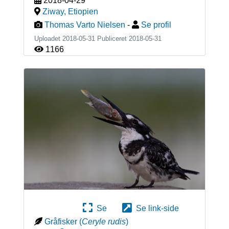
2018-04-29
Ziway
,
Etiopien
Thomas Varto Nielsen
-
Se profil
Uploadet 2018-05-31 Publiceret
2018-05-31
1166
Se
Se link-side
Gråfisker
(
Ceryle rudis
)