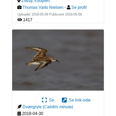
Ziway
,
Etiopien
Thomas Varto Nielsen
-
Se profil
Uploadet 2018-05-09 Publiceret
2018-05-09
1417
Se
Se link-side
Dværgryle
(
Calidris minuta
)
2018-04-30