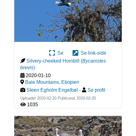
Se
Se link-side
Silvery-cheeked Hornbill
(
Bycanistes
brevis
)
2020-01-10
Bale Mountains
,
Etiopien
Steen Egholm Engelbøl
-
Se profil
Uploadet 2020-02-20 Publiceret
2020-02-20
1035