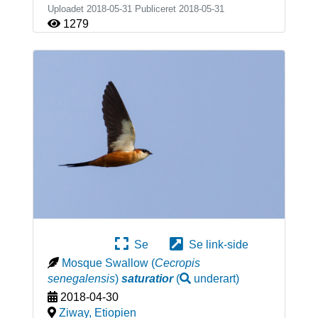
Uploadet 2018-05-31 Publiceret
2018-05-31
1279
Se
Se link-side
Mosque Swallow
(
Cecropis
senegalensis
)
saturatior
(
underart
)
2018-04-30
Ziway
,
Etiopien