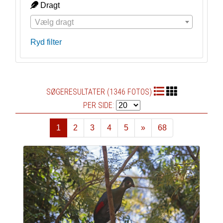
Dragt
Vælg dragt
Ryd filter
SØGERESULTATER (1346 FOTOS)
PER SIDE:
1
2
3
4
5
»
68
Næste