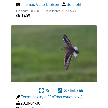
Thomas Varto Nielsen
-
Se profil
Uploadet 2018-05-21 Publiceret
2018-05-21
1405
Se
Se link-side
Temmincksryle
(
Calidris temminckii
)
2018-04-30