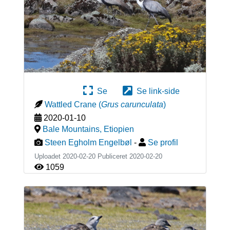
Se
Se link-side
Wattled Crane
(
Grus carunculata
)
2020-01-10
Bale Mountains
,
Etiopien
Steen Egholm Engelbøl
-
Se profil
Uploadet 2020-02-20 Publiceret
2020-02-20
1059