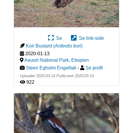
Se
Se link-side
Kori Bustard
(
Ardeotis kori
)
2020-01-13
Awash National Park
,
Etiopien
Steen Egholm Engelbøl
-
Se profil
Uploadet 2020-03-14 Publiceret
2020-03-14
922