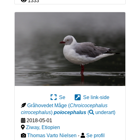
1333
Se
Se link-side
Gråhovedet Måge
(
Chroicocephalus
cirrocephalus
)
poiocephalus
(
underart
)
2018-05-01
Ziway
,
Etiopien
Thomas Varto Nielsen
-
Se profil