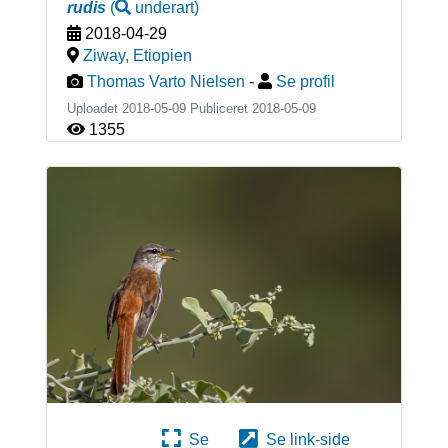
rudis
(
underart
)
2018-04-29
Ziway
,
Etiopien
Thomas Varto Nielsen
-
Se profil
Uploadet 2018-05-09 Publiceret
2018-05-09
1355
Se
Se link-side