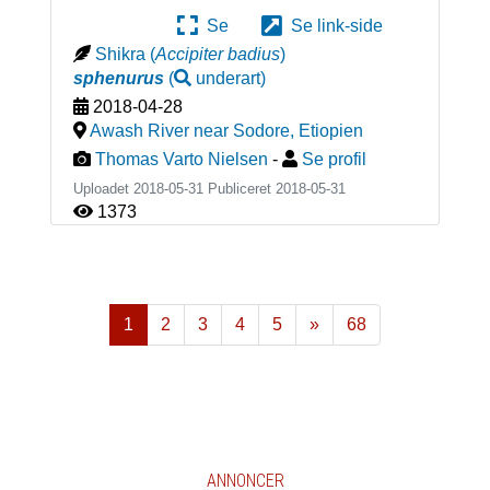
Se
Se link-side
Shikra
(
Accipiter badius
)
sphenurus
(
underart
)
2018-04-28
Awash River near Sodore
,
Etiopien
Thomas Varto Nielsen
-
Se profil
Uploadet 2018-05-31 Publiceret
2018-05-31
1373
1
2
3
4
5
»
68
Næste
ANNONCER