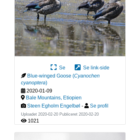
Se
Se link-side
Blue-winged Goose
(
Cyanochen
cyanoptera
)
2020-01-09
Bale Mountains
,
Etiopien
Steen Egholm Engelbøl
-
Se profil
Uploadet 2020-02-20 Publiceret
2020-02-20
1021