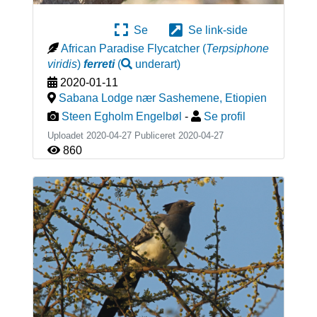
Se
Se link-side
African Paradise Flycatcher
(
Terpsiphone
viridis
)
ferreti
(
underart
)
2020-01-11
Sabana Lodge nær Sashemene
,
Etiopien
Steen Egholm Engelbøl
-
Se profil
Uploadet 2020-04-27 Publiceret
2020-04-27
860