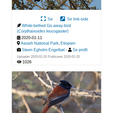
Se
Se link-side
White-bellied Go-away-bird
(
Corythaixoides leucogaster
)
2020-01-11
Awash National Park
,
Etiopien
Steen Egholm Engelbøl
-
Se profil
Uploadet 2020-02-20 Publiceret
2020-02-20
1026