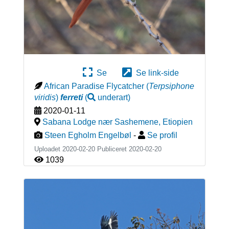
Se
Se link-side
African Paradise Flycatcher
(
Terpsiphone
viridis
)
ferreti
(
underart
)
2020-01-11
Sabana Lodge nær Sashemene
,
Etiopien
Steen Egholm Engelbøl
-
Se profil
Uploadet 2020-02-20 Publiceret
2020-02-20
1039