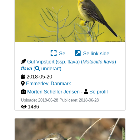
Se
Se link-side
Gul Vipstjert (ssp. flava)
(
Motacilla flava
)
flava
(
underart
)
2018-05-20
Emmerlev
,
Danmark
Morten Scheller Jensen
-
Se profil
Uploadet 2018-06-28 Publiceret
2018-06-28
1486