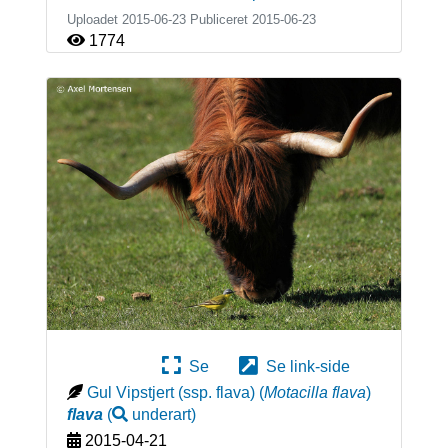
Uploadet 2015-06-23 Publiceret
2015-06-23
1774
Se
Se link-side
Gul Vipstjert (ssp. flava)
(
Motacilla flava
)
flava
(
underart
)
2015-04-21