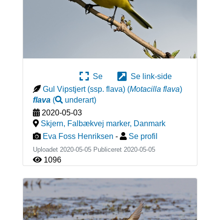
Se
Se link-side
Gul Vipstjert (ssp. flava)
(
Motacilla flava
)
flava
(
underart
)
2020-05-03
Skjern, Falbækvej marker
,
Danmark
Eva Foss Henriksen
-
Se profil
Uploadet 2020-05-05 Publiceret
2020-05-05
1096