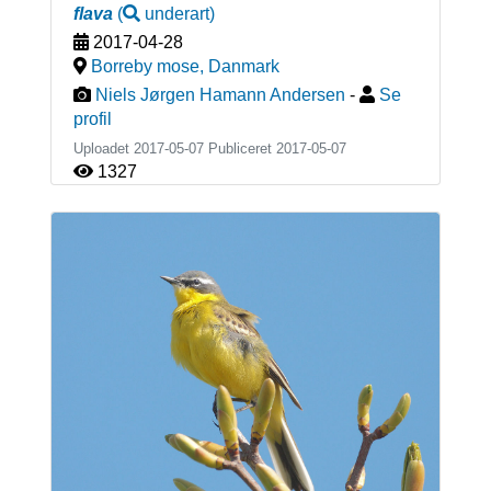
flava
(
underart
)
2017-04-28
Borreby mose
,
Danmark
Niels Jørgen Hamann Andersen
-
Se
profil
Uploadet 2017-05-07 Publiceret
2017-05-07
1327