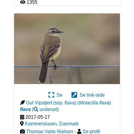
1355
Se
Se link-side
Gul Vipstjert (ssp. flava)
(
Motacilla flava
)
flava
(
underart
)
2017-05-17
Kammerslusen
,
Danmark
Thomas Varto Nielsen
-
Se profil