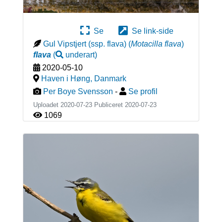
Se
Se link-side
Gul Vipstjert (ssp. flava)
(
Motacilla flava
)
flava
(
underart
)
2020-05-10
Haven i Høng
,
Danmark
Per Boye Svensson
-
Se profil
Uploadet 2020-07-23 Publiceret
2020-07-23
1069