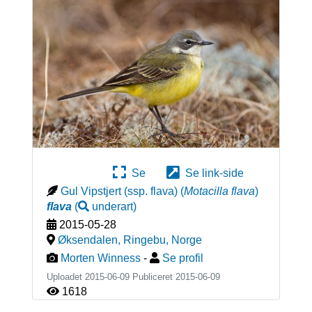
Se
Se link-side
Gul Vipstjert (ssp. flava)
(
Motacilla flava
)
flava
(
underart
)
2015-05-28
Øksendalen, Ringebu
,
Norge
Morten Winness
-
Se profil
Uploadet 2015-06-09 Publiceret
2015-06-09
1618