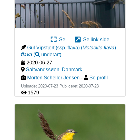
Se
Se link-side
Gul Vipstjert (ssp. flava)
(
Motacilla flava
)
flava
(
underart
)
2020-06-27
Saltvandssøen
,
Danmark
Morten Scheller Jensen
-
Se profil
Uploadet 2020-07-23 Publiceret
2020-07-23
1579