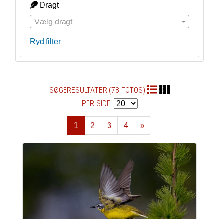
Dragt
Vælg dragt
Ryd filter
SØGERESULTATER (78 FOTOS)
PER SIDE:
1
2
3
4
»
Næste