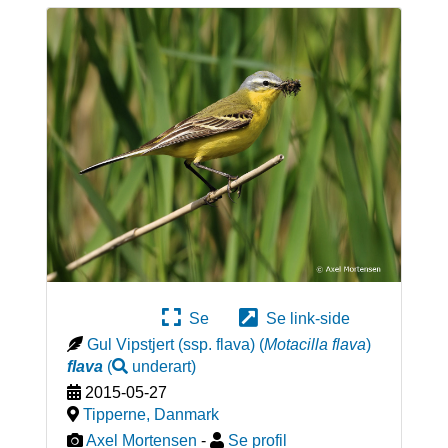
Se
Se link-side
Gul Vipstjert (ssp. flava)
(
Motacilla flava
)
flava
(
underart
)
2015-05-27
Tipperne
,
Danmark
Axel Mortensen
-
Se profil