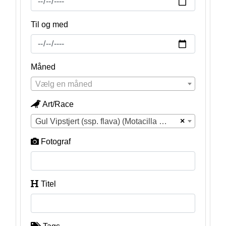
Til og med
Måned
Vælg en måned
Art/Race
×
Gul Vipstjert (ssp. flava) (Motacilla flava flava)
Fotograf
Titel