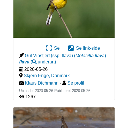
Se
Se link-side
Gul Vipstjert (ssp. flava)
(
Motacilla flava
)
flava
(
underart
)
2020-05-26
Skjern Enge
,
Danmark
Klaus Dichmann
-
Se profil
Uploadet 2020-05-26 Publiceret
2020-05-26
1267