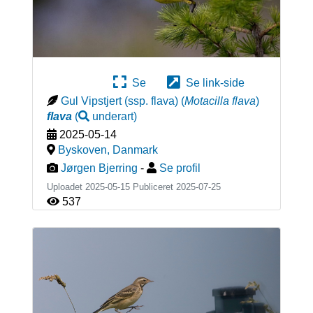
Se
Se link-side
Gul Vipstjert (ssp. flava)
(
Motacilla flava
)
flava
(
underart
)
2025-05-14
Byskoven
,
Danmark
Jørgen Bjerring
-
Se profil
Uploadet 2025-05-15 Publiceret
2025-07-25
537