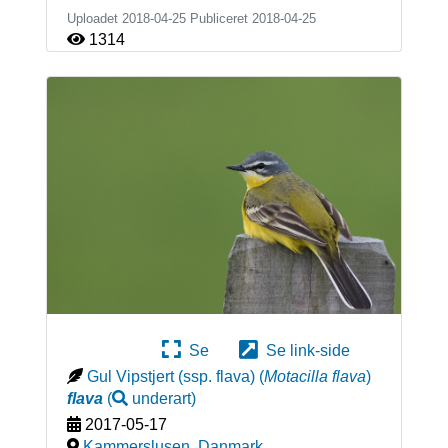
Uploadet 2018-04-25 Publiceret
2018-04-25
1314
Se
Se link-side
Gul Vipstjert (ssp. flava)
(
Motacilla flava
)
flava
(
underart
)
2017-05-17
Kammerslusen
,
Danmark