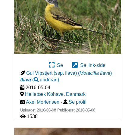
Se
Se link-side
Gul Vipstjert (ssp. flava)
(
Motacilla flava
)
flava
(
underart
)
2016-05-04
Hellebæk Kohave
,
Danmark
Axel Mortensen
-
Se profil
Uploadet 2016-05-08 Publiceret
2016-05-08
1538