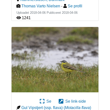
Thomas Varto Nielsen
-
Se profil
Uploadet 2018-04-06 Publiceret
2018-04-06
1241
Se
Se link-side
Gul Vipstjert (ssp. flava)
(
Motacilla flava
)