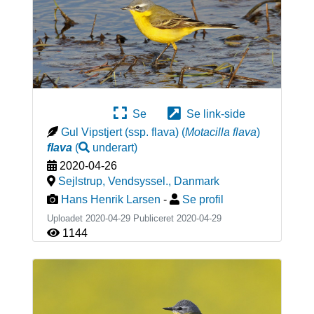
Se
Se link-side
Gul Vipstjert (ssp. flava)
(
Motacilla flava
)
flava
(
underart
)
2020-04-26
Sejlstrup, Vendsyssel.
,
Danmark
Hans Henrik Larsen
-
Se profil
Uploadet 2020-04-29 Publiceret
2020-04-29
1144