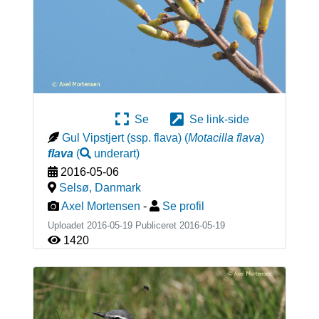
Se
Se link-side
Gul Vipstjert (ssp. flava)
(
Motacilla flava
)
flava
(
underart
)
2016-05-06
Selsø
,
Danmark
Axel Mortensen
-
Se profil
Uploadet 2016-05-19 Publiceret
2016-05-19
1420