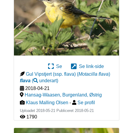
Se
Se link-side
Gul Vipstjert (ssp. flava)
(
Motacilla flava
)
flava
(
underart
)
2018-04-21
Hansag-Waasen, Burgenland
,
Østrig
Klaus Malling Olsen
-
Se profil
Uploadet 2018-05-21 Publiceret
2018-05-21
1790