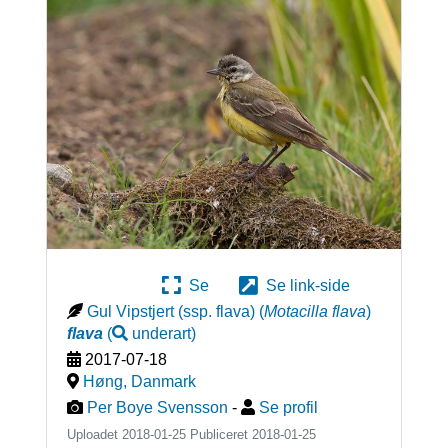
Se
Se link-side
Gul Vipstjert (ssp. flava)
(
Motacilla flava
)
flava
(
underart
)
2017-07-18
Høng
,
Danmark
Per Boye Svensson
-
Se profil
Uploadet 2018-01-25 Publiceret
2018-01-25