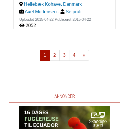
Hellebæk Kohave
,
Danmark
Axel Mortensen
-
Se profil
Uploadet 2015-04-22 Publiceret
2015-04-22
2052
1
2
3
4
»
Næste
ANNONCER