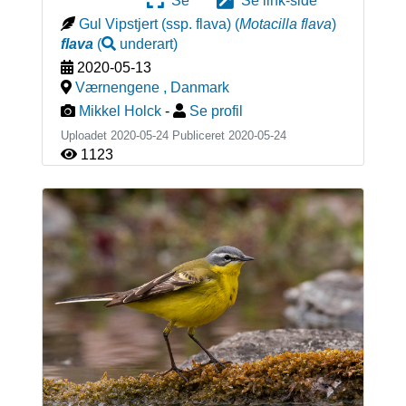
Se
Se link-side
Gul Vipstjert (ssp. flava)
(
Motacilla flava
)
flava
(
underart
)
2020-05-13
Værnengene
,
Danmark
Mikkel Holck
-
Se profil
Uploadet 2020-05-24 Publiceret
2020-05-24
1123