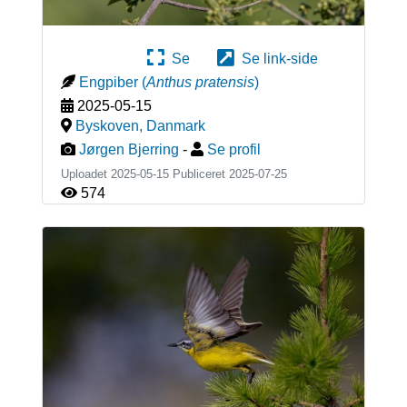
Se
Se link-side
Engpiber
(
Anthus pratensis
)
2025-05-15
Byskoven
,
Danmark
Jørgen Bjerring
-
Se profil
Uploadet 2025-05-15 Publiceret
2025-07-25
574