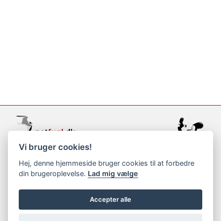
Vi bruger cookies!
support@netfugl.dk
Hej, denne hjemmeside bruger cookies til at forbedre
din brugeroplevelse.
Lad mig vælge
copyright © 2002-2023
Accepter alle