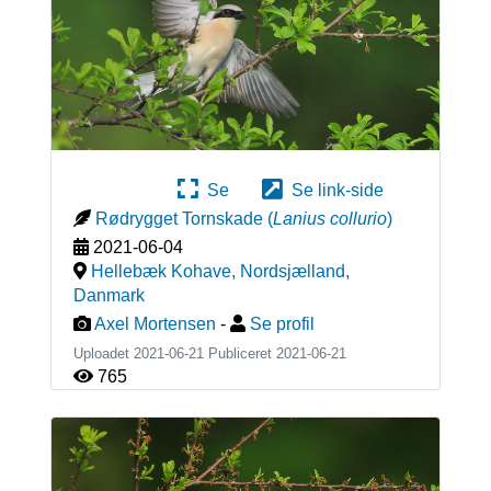
Se
Se link-side
Rødrygget Tornskade
(
Lanius collurio
)
2021-06-04
Hellebæk Kohave, Nordsjælland
,
Danmark
Axel Mortensen
-
Se profil
Uploadet 2021-06-21 Publiceret
2021-06-21
765