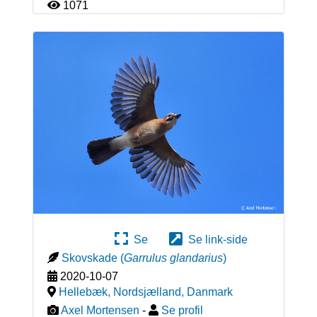
1071
Se
Se link-side
Skovskade
(
Garrulus glandarius
)
2020-10-07
Hellebæk, Nordsjælland
,
Danmark
Axel Mortensen
-
Se profil