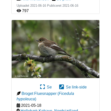
Uploadet 2021-06-16 Publiceret
2021-06-16
797
Se
Se link-side
Broget Fluesnapper
(
Ficedula
hypoleuca
)
2021-05-18
Hellebæk Kohave, Nordsjælland
,