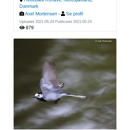
Danmark
Axel Mortensen
-
Se profil
Uploadet 2021-05-24 Publiceret
2021-05-24
879