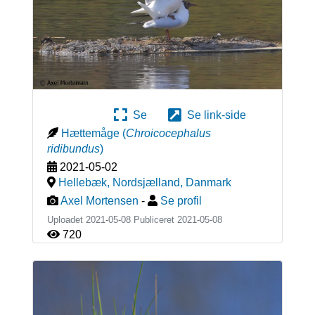
Se
Se link-side
Hættemåge
(
Chroicocephalus
ridibundus
)
2021-05-02
Hellebæk, Nordsjælland
,
Danmark
Axel Mortensen
-
Se profil
Uploadet 2021-05-08 Publiceret
2021-05-08
720