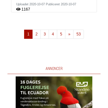
Uploadet 2020-10-07 Publiceret
2020-10-07
1167
1
2
3
4
5
»
53
Næste
ANNONCER