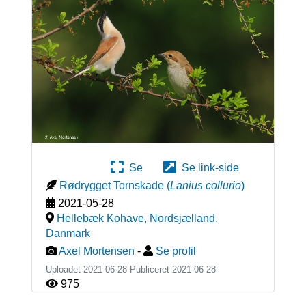
Se
Se link-side
Rødrygget Tornskade
(
Lanius collurio
)
2021-05-28
Hellebæk Kohave, Nordsjælland
,
Danmark
Axel Mortensen
-
Se profil
Uploadet 2021-06-28 Publiceret
2021-06-28
975