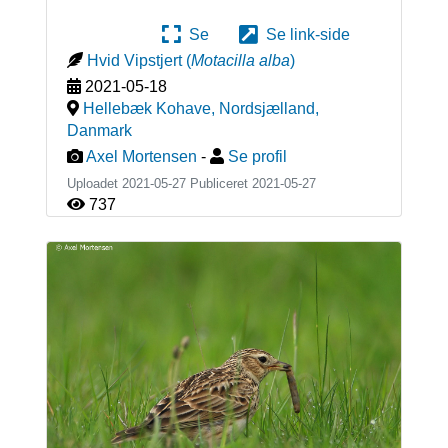
Se
Se link-side
Hvid Vipstjert
(
Motacilla alba
)
2021-05-18
Hellebæk Kohave, Nordsjælland
,
Danmark
Axel Mortensen
-
Se profil
Uploadet 2021-05-27 Publiceret
2021-05-27
737