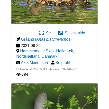
Se
Se link-side
Gråand
(
Anas platyrhynchos
)
2021-06-29
Hammermølle Skov, Hellebæk,
Nordsjælland
,
Danmark
Axel Mortensen
-
Se profil
Uploadet 2021-07-01 Publiceret
2021-07-01
794