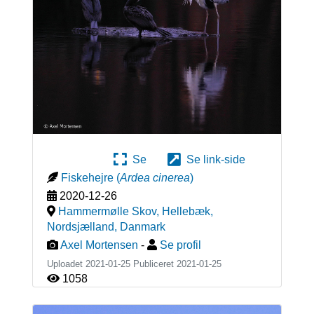
Se
Se link-side
Fiskehejre
(
Ardea cinerea
)
2020-12-26
Hammermølle Skov, Hellebæk,
Nordsjælland
,
Danmark
Axel Mortensen
-
Se profil
Uploadet 2021-01-25 Publiceret
2021-01-25
1058