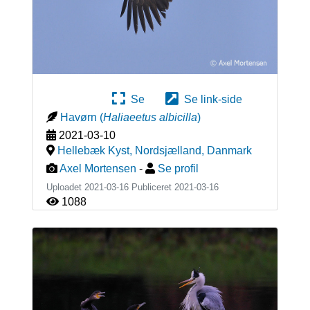
Se
Se link-side
Havørn
(
Haliaeetus albicilla
)
2021-03-10
Hellebæk Kyst, Nordsjælland
,
Danmark
Axel Mortensen
-
Se profil
Uploadet 2021-03-16 Publiceret
2021-03-16
1088