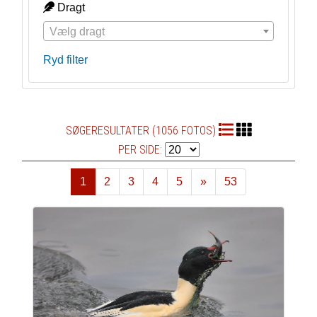
Dragt
Vælg dragt
Ryd filter
SØGERESULTATER (1056 FOTOS)
PER SIDE:
1
2
3
4
5
»
53
Næste