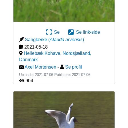
Se
Se link-side
Sanglærke
(
Alauda arvensis
)
2021-05-18
Hellebæk Kohave, Nordsjælland
,
Danmark
Axel Mortensen
-
Se profil
Uploadet 2021-07-06 Publiceret
2021-07-06
904