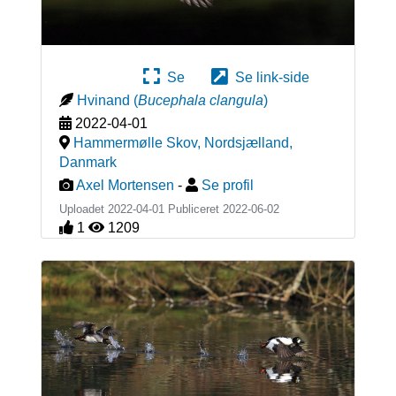
Se
Se link-side
Hvinand
(
Bucephala clangula
)
2022-04-01
Hammermølle Skov, Nordsjælland
,
Danmark
Axel Mortensen
-
Se profil
Uploadet 2022-04-01 Publiceret
2022-06-02
1
1209