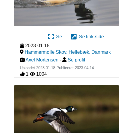
Se
Se link-side
2023-01-18
Hammermølle Skov, Hellebæk
,
Danmark
Axel Mortensen
-
Se profil
Uploadet 2023-01-18 Publiceret
2023-04-14
1
1004