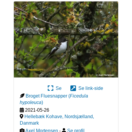
Se
Se link-side
Broget Fluesnapper
(
Ficedula
hypoleuca
)
2021-05-26
Hellebæk Kohave, Nordsjælland
,
Danmark
Axel Mortensen
-
Se profil