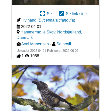
Se
Se link-side
Hvinand
(
Bucephala clangula
)
2022-04-01
Hammermølle Skov, Nordsjælland
,
Danmark
Axel Mortensen
-
Se profil
Uploadet 2022-04-01 Publiceret
2022-06-02
1
1058