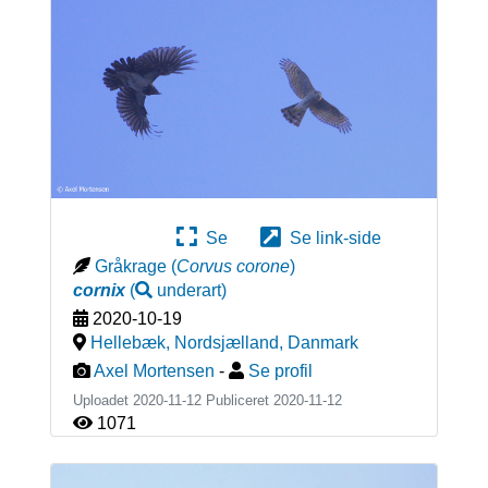
Se
Se link-side
Gråkrage
(
Corvus corone
)
cornix
(
underart
)
2020-10-19
Hellebæk, Nordsjælland
,
Danmark
Axel Mortensen
-
Se profil
Uploadet 2020-11-12 Publiceret
2020-11-12
1071