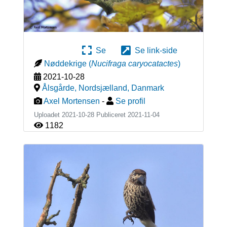
Se
Se link-side
Nøddekrige
(
Nucifraga caryocatactes
)
2021-10-28
Ålsgårde, Nordsjælland
,
Danmark
Axel Mortensen
-
Se profil
Uploadet 2021-10-28 Publiceret
2021-11-04
1182