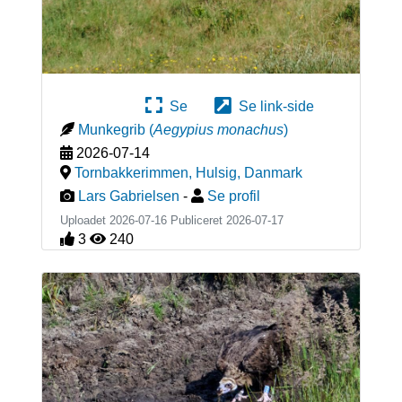
Se
Se link-side
Munkegrib
(
Aegypius monachus
)
2026-07-14
Tornbakkerimmen, Hulsig
,
Danmark
Lars Gabrielsen
-
Se profil
Uploadet 2026-07-16 Publiceret
2026-07-17
3
240