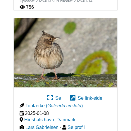
Uploadet 2025-01-09 Publiceret
2025-01-14
756
Se
Se link-side
Toplærke
(
Galerida cristata
)
2025-01-08
Hirtshals havn
,
Danmark
Lars Gabrielsen
-
Se profil