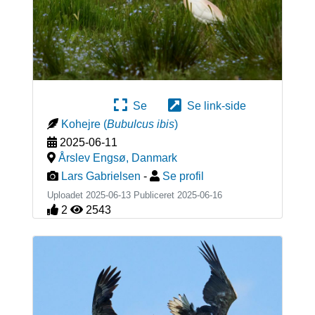
Se
Se link-side
Kohejre
(
Bubulcus ibis
)
2025-06-11
Årslev Engsø
,
Danmark
Lars Gabrielsen
-
Se profil
Uploadet 2025-06-13 Publiceret
2025-06-16
2
2543