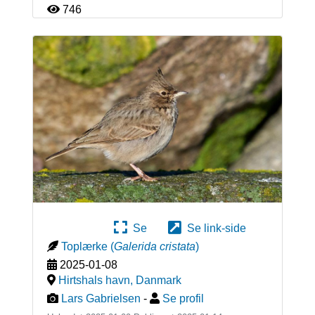
746
Se
Se link-side
Toplærke
(
Galerida cristata
)
2025-01-08
Hirtshals havn
,
Danmark
Lars Gabrielsen
-
Se profil