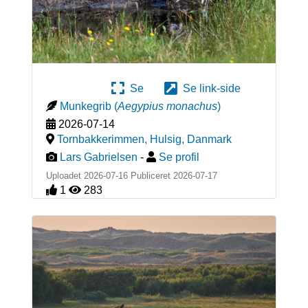
Se
Se link-side
Munkegrib
(
Aegypius monachus
)
2026-07-14
Tornbakkerimmen, Hulsig
,
Danmark
Lars Gabrielsen
-
Se profil
Uploadet 2026-07-16 Publiceret
2026-07-17
1
283