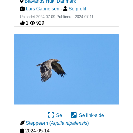
Blåvands Huk
,
Danmark
Lars Gabrielsen
-
Se profil
Uploadet 2024-07-09 Publiceret
2024-07-11
1
929
Se
Se link-side
Steppeørn
(
Aquila nipalensis
)
2024-05-14