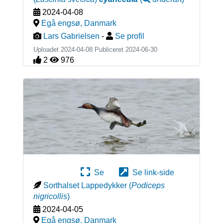
2024-04-08
Egå engsø
,
Danmark
Lars Gabrielsen
-
Se profil
Uploadet 2024-04-08 Publiceret
2024-06-30
2
976
Se
Se link-side
Sorthalset Lappedykker
(
Podiceps
nigricollis
)
2024-04-05
Egå engsø
,
Danmark