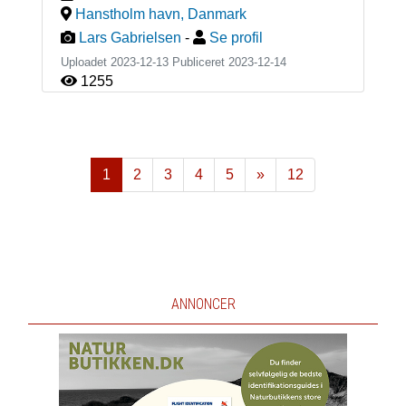
Hanstholm havn
,
Danmark
Lars Gabrielsen
-
Se profil
Uploadet 2023-12-13 Publiceret
2023-12-14
1255
1
2
3
4
5
»
12
Næste
ANNONCER