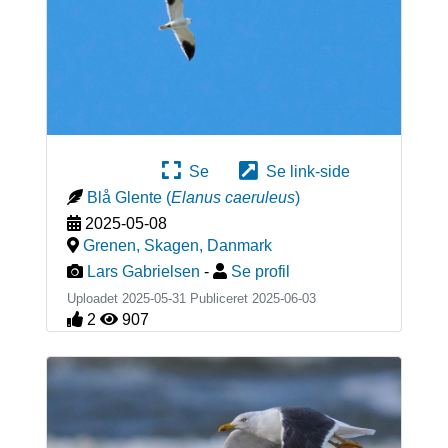
Se
Se link-side
Blå Glente
(
Elanus caeruleus
)
2025-05-08
Grenen, Skagen
,
Danmark
Lars Gabrielsen
-
Se profil
Uploadet 2025-05-31 Publiceret
2025-06-03
2
907