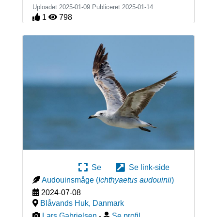
Uploadet 2025-01-09 Publiceret
2025-01-14
1
798
Se
Se link-side
Audouinsmåge
(
Ichthyaetus audouinii
)
2024-07-08
Blåvands Huk
,
Danmark
Lars Gabrielsen
-
Se profil