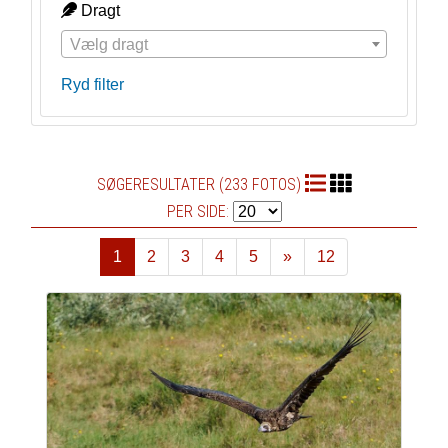
Dragt
Vælg dragt
Ryd filter
SØGERESULTATER (233 FOTOS)
PER SIDE:
1
2
3
4
5
»
12
Næste