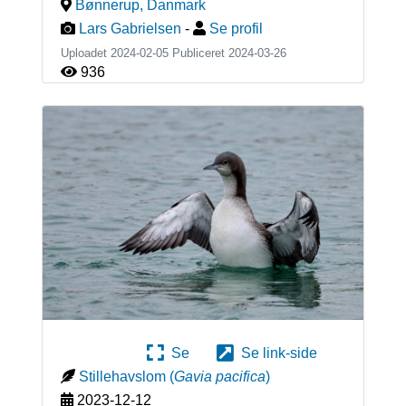
Bønnerup
,
Danmark
Lars Gabrielsen
-
Se profil
Uploadet 2024-02-05 Publiceret
2024-03-26
936
Se
Se link-side
Stillehavslom
(
Gavia pacifica
)
2023-12-12