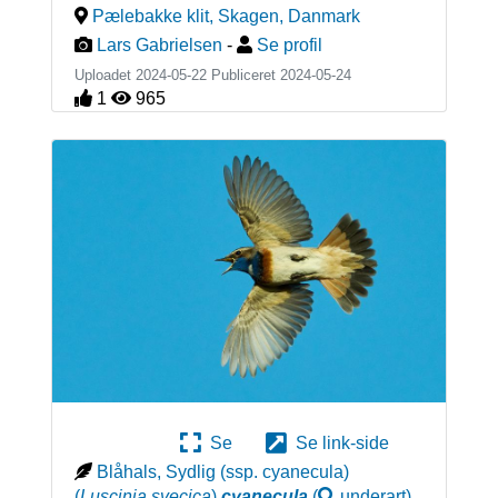
Pælebakke klit, Skagen
,
Danmark
Lars Gabrielsen
-
Se profil
Uploadet 2024-05-22 Publiceret
2024-05-24
1
965
Se
Se link-side
Blåhals, Sydlig (ssp. cyanecula)
(
Luscinia svecica
)
cyanecula
(
underart
)