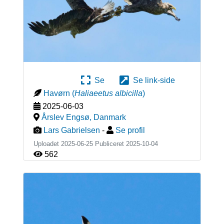
Se
Se link-side
Havørn
(
Haliaeetus albicilla
)
2025-06-03
Årslev Engsø
,
Danmark
Lars Gabrielsen
-
Se profil
Uploadet 2025-06-25 Publiceret
2025-10-04
562