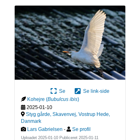
Se
Se link-side
Kohejre
(
Bubulcus ibis
)
2025-01-10
Styg gårde, Skavenvej, Vostrup Hede
,
Danmark
Lars Gabrielsen
-
Se profil
Uploadet 2025-01-10 Publiceret
2025-01-11