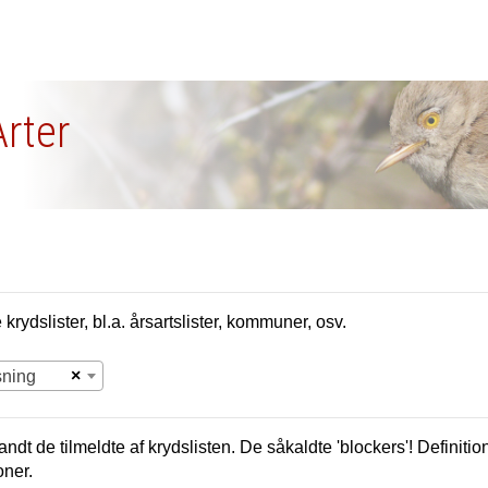
Arter
krydslister, bl.a. årsartslister, kommuner, osv.
×
sning
andt de tilmeldte af krydslisten. De såkaldte 'blockers'! Definition
oner.