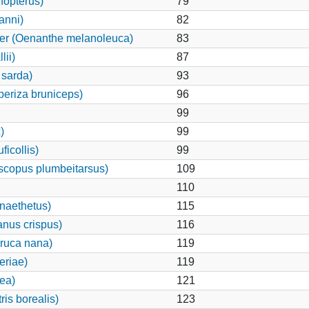
nopterus)
79
anni)
82
ker (Oenanthe melanoleuca)
83
ii)
87
 sarda)
93
eriza bruniceps)
96
99
)
99
ficollis)
99
scopus plumbeitarsus)
109
110
anaethetus)
115
anus crispus)
116
rruca nana)
119
eriae)
119
ea)
121
ris borealis)
123