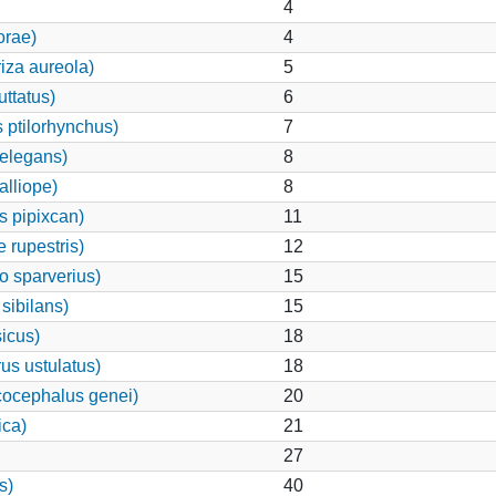
4
orae)
4
iza aureola)
5
ttatus)
6
 ptilorhynchus)
7
 elegans)
8
alliope)
8
 pipixcan)
11
 rupestris)
12
o sparverius)
15
sibilans)
15
icus)
18
us ustulatus)
18
ocephalus genei)
20
ica)
21
27
s)
40