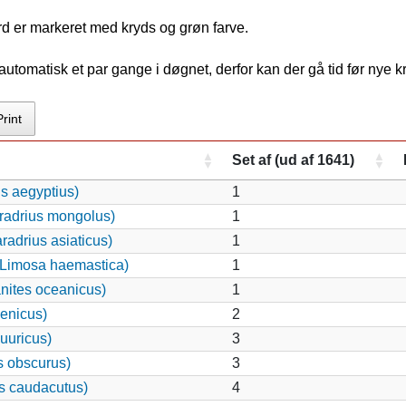
rd er markeret med kryds og grøn farve.
tomatisk et par gange i døgnet, derfor kan der gå tid før nye 
Print
Set af (ud af 1641)
s aegyptius)
1
radrius mongolus)
1
adrius asiaticus)
1
Limosa haemastica)
1
nites oceanicus)
1
enicus)
2
auuricus)
3
s obscurus)
3
s caudacutus)
4