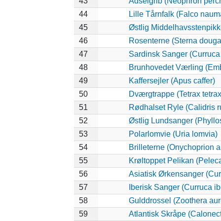
43
Ådselgrib (Neophron perc
44
Lille Tårnfalk (Falco naum
45
Østlig Middelhavsstenpik
46
Rosenterne (Sterna dougall
47
Sardinsk Sanger (Curruca
48
Brunhovedet Værling (Emb
49
Kaffersejler (Apus caffer)
50
Dværgtrappe (Tetrax tetrax
51
Rødhalset Ryle (Calidris ru
52
Østlig Lundsanger (Phyllo
53
Polarlomvie (Uria lomvia)
54
Brilleterne (Onychoprion 
55
Krøltoppet Pelikan (Pelec
56
Asiatisk Ørkensanger (Cu
57
Iberisk Sanger (Curruca ib
58
Gulddrossel (Zoothera aur
59
Atlantisk Skråpe (Calonect