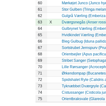
60
Mørkøjet Junco (Junco hy
61
Stor Gulben (Tringa melan
62
Gulgrå Værling (Emberiza
63
X
Dværgsnegås (Anser rossi
64
Gulbrynet Værling (Ember
65
Hvidkindet Værling (Embe
66
Bleg Gulbug (Iduna pallid
67
Sortstrubet Jernspurv (Prun
68
Orientsejler (Apus pacificu
69
Stribet Sanger (Setophaga 
70
Lille Rørsanger (Acroceph
71
Ørkendompap (Bucanetes 
72
Spidshalet Ryle (Calidris
73
Tyknæbbet Dværgryle (Cali
74
Cistussanger (Cisticola jun
75
Orientbraksvale (Glareola