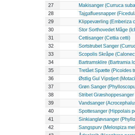
27
Makisanger (Curruca suba
28
Tajgafluesnapper (Ficedula
29
Klippeværling (Emberiza c
30
Stor Sorthovedet Måge (Ic
31
Cettisanger (Cettia cetti)
32
Sortstrubet Sanger (Curruc
33
Scopolis Skråpe (Calonec
34
Bartramsklire (Bartramia 
35
Tretået Spætte (Picoides tr
36
Østlig Gul Vipstjert (Motac
37
Grøn Sanger (Phylloscopus
38
Stribet Græshoppesanger (
39
Vandsanger (Acrocephalus
40
Spottesanger (Hippolais po
41
Sinkiangløvsanger (Phyllo
42
Sangspurv (Melospiza mel