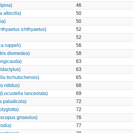
lpina)
46
 albicilla)
50
ia)
50
hthyaetus ichthyaetus)
52
52
a ruppeli)
56
tris diomedea)
58
longicauda)
63
idactylus)
63
illa tschutschensis)
65
 nitidus)
68
Locustella lanceolata)
69
 paludicola)
72
lyglotta)
72
scopus griseolus)
76
odia)
77