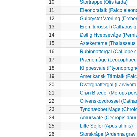
10
Stortrappe (Otis tarda)
11
Eleonorafalk (Falco eleon
12
Gulbrystet Værling (Ember
13
Eremitdrossel (Catharus gu
14
Østlig Hvepsevåge (Pernis
15
Aztekerterne (Thalasseus
16
Rubinnattergal (Calliope c
17
Præriemåge (Leucophaeus
18
Klippesvale (Ptyonoprogne
19
Amerikansk Tårnfalk (Falc
20
Dværgnattergal (Larvivora 
21
Grøn Biæder (Merops pers
22
Olivenskovdrossel (Cathar
23
Tyndnæbbet Måge (Chroic
24
Amursvale (Cecropis daur
25
Lille Sejler (Apus affinis)
26
Storskråpe (Ardenna gravi