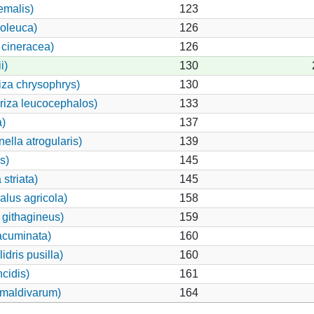
emalis)
123
oleuca)
126
 cineracea)
126
i)
130
iza chrysophrys)
130
riza leucocephalos)
133
a)
137
ella atrogularis)
139
s)
145
striata)
145
alus agricola)
158
githagineus)
159
 acuminata)
160
dris pusilla)
160
cidis)
161
 maldivarum)
164