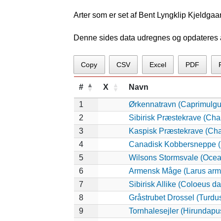
Arter som er set af Bent Lyngklip Kjeldgaa
Denne sides data udregnes og opdateres au
Copy
CSV
Excel
PDF
#
X
Navn
1
Ørkennatravn (Caprimulgu
2
Sibirisk Præstekrave (Cha
3
Kaspisk Præstekrave (Char
4
Canadisk Kobbersneppe (
5
Wilsons Stormsvale (Ocea
6
Armensk Måge (Larus arm
7
Sibirisk Allike (Coloeus d
8
Gråstrubet Drossel (Turdu
9
Tornhalesejler (Hirundapu