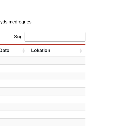
kryds medregnes.
Søg:
Dato
Lokation