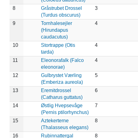
8
Gråstrubet Drossel
3
(Turdus obscurus)
9
Tornhalesejler
4
(Hirundapus
caudacutus)
10
Stortrappe (Otis
4
tarda)
11
Eleonorafalk (Falco
4
eleonorae)
12
Gulbrystet Værling
5
(Emberiza aureola)
13
Eremitdrossel
6
(Catharus guttatus)
14
Østlig Hvepsevåge
7
(Pernis ptilorhynchus)
15
Aztekerterne
8
(Thalasseus elegans)
16
Rubinnattergal
8