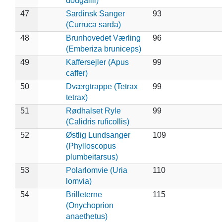
dougallii)
47
Sardinsk Sanger
93
(Curruca sarda)
48
Brunhovedet Værling
96
(Emberiza bruniceps)
49
Kaffersejler (Apus
99
caffer)
50
Dværgtrappe (Tetrax
99
tetrax)
51
Rødhalset Ryle
99
(Calidris ruficollis)
52
Østlig Lundsanger
109
(Phylloscopus
plumbeitarsus)
53
Polarlomvie (Uria
110
lomvia)
54
Brilleterne
115
(Onychoprion
anaethetus)