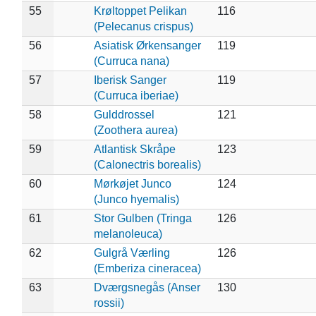
55
Krøltoppet Pelikan
116
(Pelecanus crispus)
56
Asiatisk Ørkensanger
119
(Curruca nana)
57
Iberisk Sanger
119
(Curruca iberiae)
58
Gulddrossel
121
(Zoothera aurea)
59
Atlantisk Skråpe
123
(Calonectris borealis)
60
Mørkøjet Junco
124
(Junco hyemalis)
61
Stor Gulben (Tringa
126
melanoleuca)
62
Gulgrå Værling
126
(Emberiza cineracea)
63
Dværgsnegås (Anser
130
rossii)