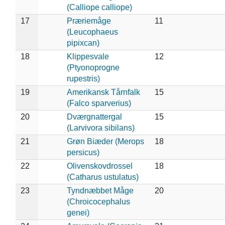
(Calliope calliope)
17
Præriemåge
11
(Leucophaeus
pipixcan)
18
Klippesvale
12
(Ptyonoprogne
rupestris)
19
Amerikansk Tårnfalk
15
(Falco sparverius)
20
Dværgnattergal
15
(Larvivora sibilans)
21
Grøn Biæder (Merops
18
persicus)
22
Olivenskovdrossel
18
(Catharus ustulatus)
23
Tyndnæbbet Måge
20
(Chroicocephalus
genei)