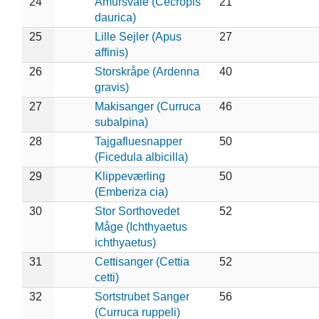
24
Amursvale (Cecropis
21
daurica)
25
Lille Sejler (Apus
27
affinis)
26
Storskråpe (Ardenna
40
gravis)
27
Makisanger (Curruca
46
subalpina)
28
Tajgafluesnapper
50
(Ficedula albicilla)
29
Klippeværling
50
(Emberiza cia)
30
Stor Sorthovedet
52
Måge (Ichthyaetus
ichthyaetus)
31
Cettisanger (Cettia
52
cetti)
32
Sortstrubet Sanger
56
(Curruca ruppeli)