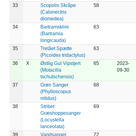
33
Scopolis Skråpe
58
(Calonectris
diomedea)
34
Bartramsklire
63
(Bartramia
longicauda)
35
Tretået Spætte
63
(Picoides tridactylus)
36
X
Østlig Gul Vipstjert
65
2023-
(Motacilla
09-30
tschutschensis)
37
Grøn Sanger
68
(Phylloscopus
nitidus)
38
Stribet
69
Græshoppesanger
(Locustella
lanceolata)
39
Vandsanger
72