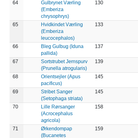
64
Gulbrynet Værling
130
(Emberiza
chrysophrys)
65
Hvidkindet Værling
133
(Emberiza
leucocephalos)
66
Bleg Gulbug (Iduna
137
pallida)
67
Sortstrubet Jernspurv
139
(Prunella atrogularis)
68
Orientsejler (Apus
145
pacificus)
69
Stribet Sanger
145
(Setophaga striata)
70
Lille Rørsanger
158
(Acrocephalus
agricola)
71
Ørkendompap
159
(Bucanetes