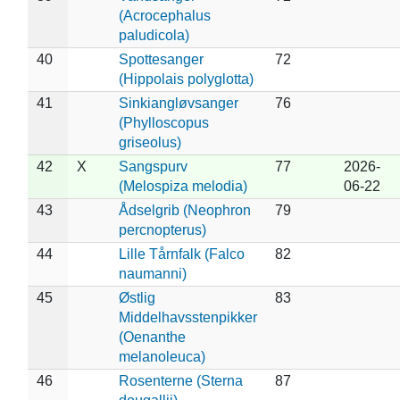
(Acrocephalus
paludicola)
40
Spottesanger
72
(Hippolais polyglotta)
41
Sinkiangløvsanger
76
(Phylloscopus
griseolus)
42
X
Sangspurv
77
2026-
(Melospiza melodia)
06-22
43
Ådselgrib (Neophron
79
percnopterus)
44
Lille Tårnfalk (Falco
82
naumanni)
45
Østlig
83
Middelhavsstenpikker
(Oenanthe
melanoleuca)
46
Rosenterne (Sterna
87