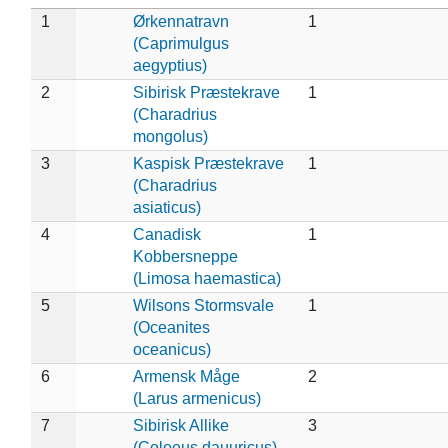
1
Ørkennatravn
1
(Caprimulgus
aegyptius)
2
Sibirisk Præstekrave
1
(Charadrius
mongolus)
3
Kaspisk Præstekrave
1
(Charadrius
asiaticus)
4
Canadisk
1
Kobbersneppe
(Limosa haemastica)
5
Wilsons Stormsvale
1
(Oceanites
oceanicus)
6
Armensk Måge
2
(Larus armenicus)
7
Sibirisk Allike
3
(Coloeus dauuricus)