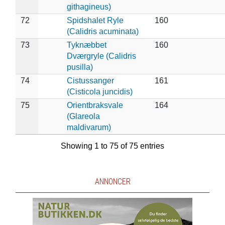
githagineus)
72
Spidshalet Ryle
160
(Calidris acuminata)
73
Tyknæbbet
160
Dværgryle (Calidris
pusilla)
74
Cistussanger
161
(Cisticola juncidis)
75
Orientbraksvale
164
(Glareola
maldivarum)
Showing 1 to 75 of 75 entries
ANNONCER