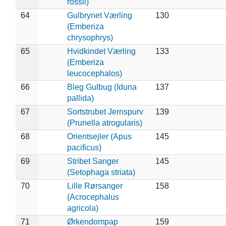
rossii)
64
Gulbrynet Værling
130
(Emberiza
chrysophrys)
65
Hvidkindet Værling
133
(Emberiza
leucocephalos)
66
Bleg Gulbug (Iduna
137
pallida)
67
Sortstrubet Jernspurv
139
(Prunella atrogularis)
68
Orientsejler (Apus
145
pacificus)
69
Stribet Sanger
145
(Setophaga striata)
70
Lille Rørsanger
158
(Acrocephalus
agricola)
71
Ørkendompap
159