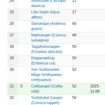
24
Amursvale (Cecropis
21
daurica)
25
Lille Sejler (Apus
27
affinis)
26
Storskråpe (Ardenna
40
gravis)
27
Makisanger (Curruca
46
subalpina)
28
Tajgafluesnapper
50
(Ficedula albicilla)
29
Klippeværling
50
(Emberiza cia)
30
Stor Sorthovedet
52
Måge (Ichthyaetus
ichthyaetus)
31
X
Cettisanger (Cettia
52
2025-
cetti)
11-06
32
Sortstrubet Sanger
56
(Curruca ruppeli)