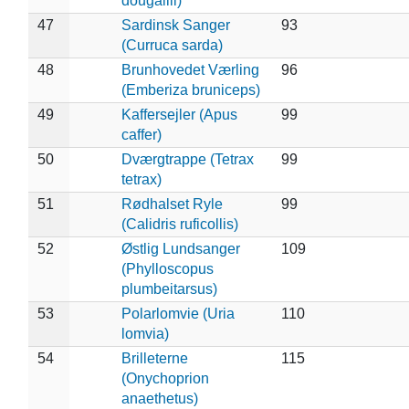
dougallii)
47
Sardinsk Sanger
93
(Curruca sarda)
48
Brunhovedet Værling
96
(Emberiza bruniceps)
49
Kaffersejler (Apus
99
caffer)
50
Dværgtrappe (Tetrax
99
tetrax)
51
Rødhalset Ryle
99
(Calidris ruficollis)
52
Østlig Lundsanger
109
(Phylloscopus
plumbeitarsus)
53
Polarlomvie (Uria
110
lomvia)
54
Brilleterne
115
(Onychoprion
anaethetus)