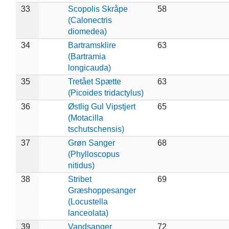
33
Scopolis Skråpe
58
(Calonectris
diomedea)
34
Bartramsklire
63
(Bartramia
longicauda)
35
Tretået Spætte
63
(Picoides tridactylus)
36
Østlig Gul Vipstjert
65
(Motacilla
tschutschensis)
37
Grøn Sanger
68
(Phylloscopus
nitidus)
38
Stribet
69
Græshoppesanger
(Locustella
lanceolata)
39
Vandsanger
72