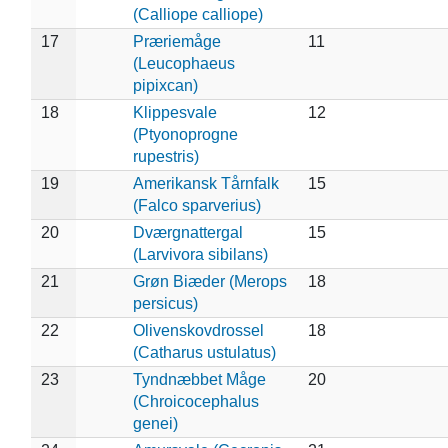
(Calliope calliope)
17
Præriemåge
11
(Leucophaeus
pipixcan)
18
Klippesvale
12
(Ptyonoprogne
rupestris)
19
Amerikansk Tårnfalk
15
(Falco sparverius)
20
Dværgnattergal
15
(Larvivora sibilans)
21
Grøn Biæder (Merops
18
persicus)
22
Olivenskovdrossel
18
(Catharus ustulatus)
23
Tyndnæbbet Måge
20
(Chroicocephalus
genei)