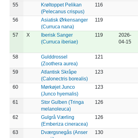
55
Krøltoppet Pelikan
116
(Pelecanus crispus)
56
Asiatisk Ørkensanger
119
(Curruca nana)
57
X
Iberisk Sanger
119
2026-
(Curruca iberiae)
04-15
58
Gulddrossel
121
(Zoothera aurea)
59
Atlantisk Skråpe
123
(Calonectris borealis)
60
Mørkøjet Junco
123
(Junco hyemalis)
61
Stor Gulben (Tringa
126
melanoleuca)
62
Gulgrå Værling
126
(Emberiza cineracea)
63
Dværgsnegås (Anser
130