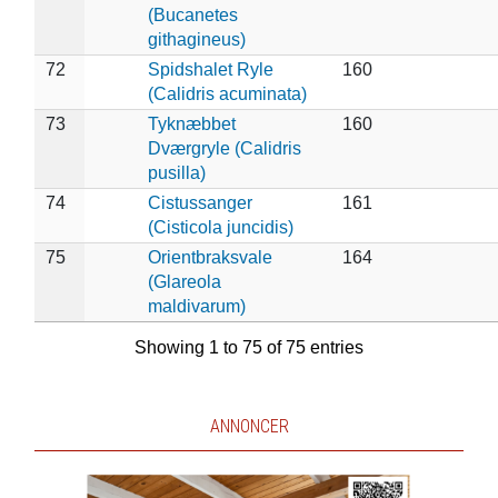
(Bucanetes
githagineus)
72
Spidshalet Ryle
160
(Calidris acuminata)
73
Tyknæbbet
160
Dværgryle (Calidris
pusilla)
74
Cistussanger
161
(Cisticola juncidis)
75
Orientbraksvale
164
(Glareola
maldivarum)
Showing 1 to 75 of 75 entries
ANNONCER