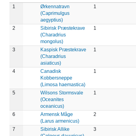
1
Ørkennatravn
1
(Caprimulgus
aegyptius)
2
Sibirisk Præstekrave
1
(Charadrius
mongolus)
3
Kaspisk Præstekrave
1
(Charadrius
asiaticus)
4
Canadisk
1
Kobbersneppe
(Limosa haemastica)
5
Wilsons Stormsvale
1
(Oceanites
oceanicus)
6
Armensk Måge
2
(Larus armenicus)
7
Sibirisk Allike
3
(Coloeus dauuricus)