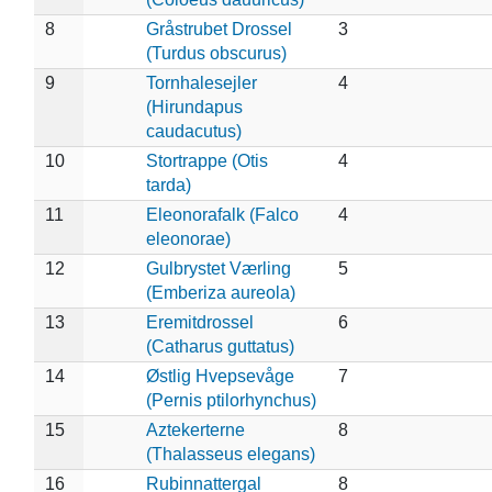
8
Gråstrubet Drossel
3
(Turdus obscurus)
9
Tornhalesejler
4
(Hirundapus
caudacutus)
10
Stortrappe (Otis
4
tarda)
11
Eleonorafalk (Falco
4
eleonorae)
12
Gulbrystet Værling
5
(Emberiza aureola)
13
Eremitdrossel
6
(Catharus guttatus)
14
Østlig Hvepsevåge
7
(Pernis ptilorhynchus)
15
Aztekerterne
8
(Thalasseus elegans)
16
Rubinnattergal
8