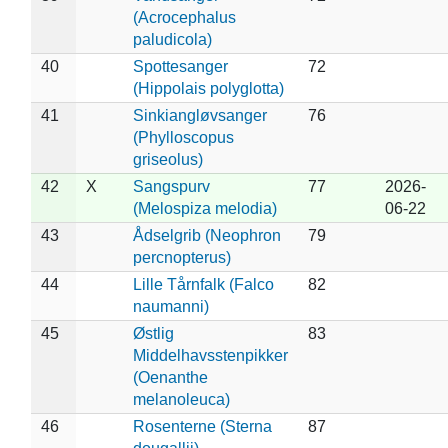
(Acrocephalus
paludicola)
40
Spottesanger
72
(Hippolais polyglotta)
41
Sinkiangløvsanger
76
(Phylloscopus
griseolus)
42
X
Sangspurv
77
2026-
(Melospiza melodia)
06-22
43
Ådselgrib (Neophron
79
percnopterus)
44
Lille Tårnfalk (Falco
82
naumanni)
45
Østlig
83
Middelhavsstenpikker
(Oenanthe
melanoleuca)
46
Rosenterne (Sterna
87