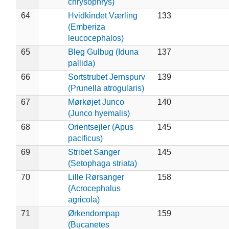
chrysophrys)
64
Hvidkindet Værling
133
(Emberiza
leucocephalos)
65
Bleg Gulbug (Iduna
137
pallida)
66
Sortstrubet Jernspurv
139
(Prunella atrogularis)
67
Mørkøjet Junco
140
(Junco hyemalis)
68
Orientsejler (Apus
145
pacificus)
69
Stribet Sanger
145
(Setophaga striata)
70
Lille Rørsanger
158
(Acrocephalus
agricola)
71
Ørkendompap
159
(Bucanetes