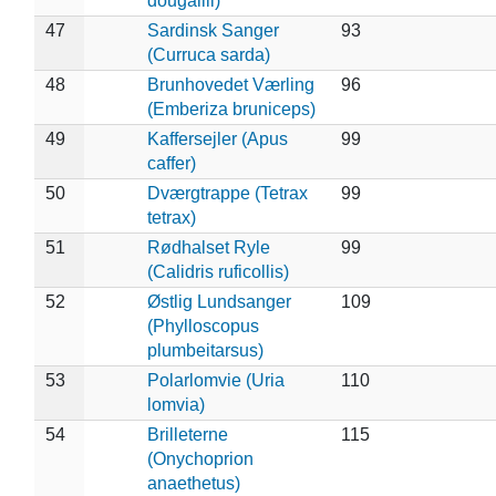
dougallii)
47
Sardinsk Sanger
93
(Curruca sarda)
48
Brunhovedet Værling
96
(Emberiza bruniceps)
49
Kaffersejler (Apus
99
caffer)
50
Dværgtrappe (Tetrax
99
tetrax)
51
Rødhalset Ryle
99
(Calidris ruficollis)
52
Østlig Lundsanger
109
(Phylloscopus
plumbeitarsus)
53
Polarlomvie (Uria
110
lomvia)
54
Brilleterne
115
(Onychoprion
anaethetus)