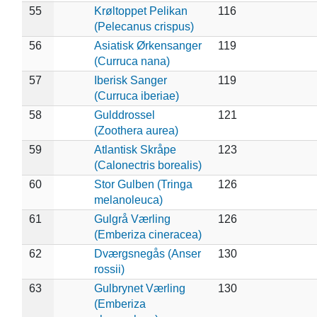
55
Krøltoppet Pelikan
116
(Pelecanus crispus)
56
Asiatisk Ørkensanger
119
(Curruca nana)
57
Iberisk Sanger
119
(Curruca iberiae)
58
Gulddrossel
121
(Zoothera aurea)
59
Atlantisk Skråpe
123
(Calonectris borealis)
60
Stor Gulben (Tringa
126
melanoleuca)
61
Gulgrå Værling
126
(Emberiza cineracea)
62
Dværgsnegås (Anser
130
rossii)
63
Gulbrynet Værling
130
(Emberiza