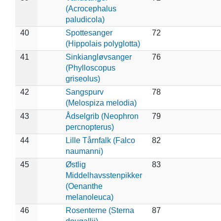
(Acrocephalus
paludicola)
40
Spottesanger
72
(Hippolais polyglotta)
41
Sinkiangløvsanger
76
(Phylloscopus
griseolus)
42
Sangspurv
78
(Melospiza melodia)
43
Ådselgrib (Neophron
79
percnopterus)
44
Lille Tårnfalk (Falco
82
naumanni)
45
Østlig
83
Middelhavsstenpikker
(Oenanthe
melanoleuca)
46
Rosenterne (Sterna
87