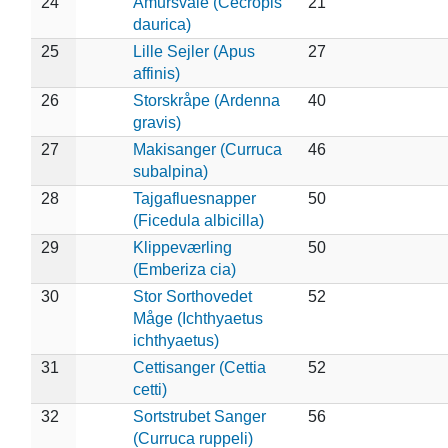
24
Amursvale (Cecropis
21
daurica)
25
Lille Sejler (Apus
27
affinis)
26
Storskråpe (Ardenna
40
gravis)
27
Makisanger (Curruca
46
subalpina)
28
Tajgafluesnapper
50
(Ficedula albicilla)
29
Klippeværling
50
(Emberiza cia)
30
Stor Sorthovedet
52
Måge (Ichthyaetus
ichthyaetus)
31
Cettisanger (Cettia
52
cetti)
32
Sortstrubet Sanger
56
(Curruca ruppeli)