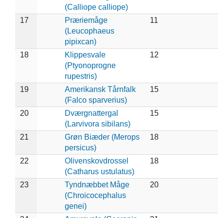
(Calliope calliope)
17
Præriemåge
11
(Leucophaeus
pipixcan)
18
Klippesvale
12
(Ptyonoprogne
rupestris)
19
Amerikansk Tårnfalk
15
(Falco sparverius)
20
Dværgnattergal
15
(Larvivora sibilans)
21
Grøn Biæder (Merops
18
persicus)
22
Olivenskovdrossel
18
(Catharus ustulatus)
23
Tyndnæbbet Måge
20
(Chroicocephalus
genei)