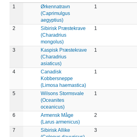
1
Ørkennatravn
1
(Caprimulgus
aegyptius)
2
Sibirisk Præstekrave
1
(Charadrius
mongolus)
3
Kaspisk Præstekrave
1
(Charadrius
asiaticus)
4
Canadisk
1
Kobbersneppe
(Limosa haemastica)
5
Wilsons Stormsvale
1
(Oceanites
oceanicus)
6
Armensk Måge
2
(Larus armenicus)
7
Sibirisk Allike
3
(Coloeus dauuricus)