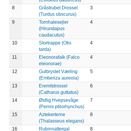
8
Gråstrubet Drossel
3
(Turdus obscurus)
9
Tornhalesejler
4
(Hirundapus
caudacutus)
10
Stortrappe (Otis
4
tarda)
11
Eleonorafalk (Falco
4
eleonorae)
12
Gulbrystet Værling
5
(Emberiza aureola)
13
Eremitdrossel
6
(Catharus guttatus)
14
Østlig Hvepsevåge
7
(Pernis ptilorhynchus)
15
Aztekerterne
8
(Thalasseus elegans)
16
Rubinnattergal
8