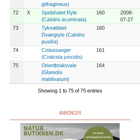
githagineus)
72
X
Spidshalet Ryle
160
2008-
(Calidris acuminata)
07-27
73
Tyknæbbet
160
Dværgryle (Calidris
pusilla)
74
Cistussanger
161
(Cisticola juncidis)
75
Orientbraksvale
164
(Glareola
maldivarum)
Showing 1 to 75 of 75 entries
ANNONCER