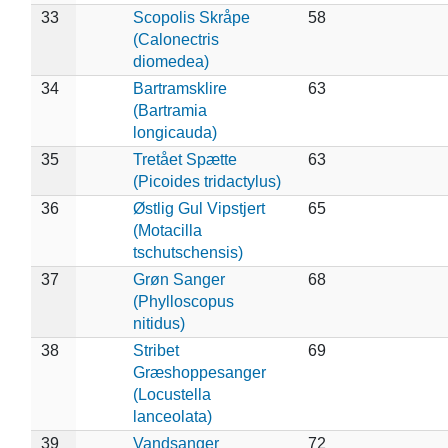
33
Scopolis Skråpe
58
(Calonectris
diomedea)
34
Bartramsklire
63
(Bartramia
longicauda)
35
Tretået Spætte
63
(Picoides tridactylus)
36
Østlig Gul Vipstjert
65
(Motacilla
tschutschensis)
37
Grøn Sanger
68
(Phylloscopus
nitidus)
38
Stribet
69
Græshoppesanger
(Locustella
lanceolata)
39
Vandsanger
72