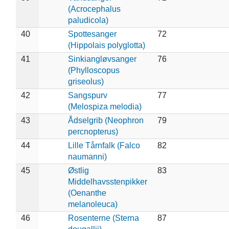
(Acrocephalus
paludicola)
40
Spottesanger
72
(Hippolais polyglotta)
41
Sinkiangløvsanger
76
(Phylloscopus
griseolus)
42
Sangspurv
77
(Melospiza melodia)
43
Ådselgrib (Neophron
79
percnopterus)
44
Lille Tårnfalk (Falco
82
naumanni)
45
Østlig
83
Middelhavsstenpikker
(Oenanthe
melanoleuca)
46
Rosenterne (Sterna
87