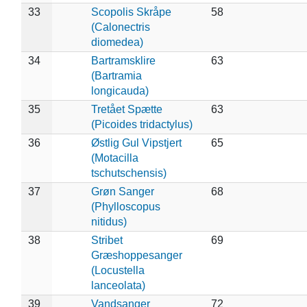
33
Scopolis Skråpe
58
(Calonectris
diomedea)
34
Bartramsklire
63
(Bartramia
longicauda)
35
Tretået Spætte
63
(Picoides tridactylus)
36
Østlig Gul Vipstjert
65
(Motacilla
tschutschensis)
37
Grøn Sanger
68
(Phylloscopus
nitidus)
38
Stribet
69
Græshoppesanger
(Locustella
lanceolata)
39
Vandsanger
72