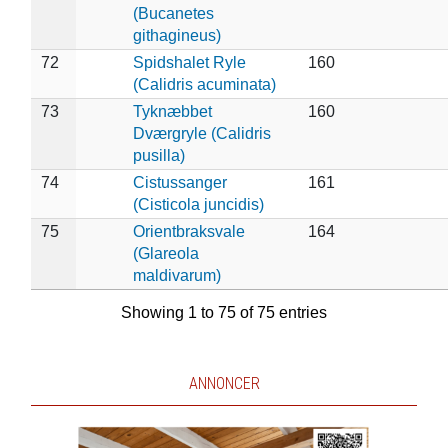
(Bucanetes
githagineus)
72
Spidshalet Ryle
160
(Calidris acuminata)
73
Tyknæbbet
160
Dværgryle (Calidris
pusilla)
74
Cistussanger
161
(Cisticola juncidis)
75
Orientbraksvale
164
(Glareola
maldivarum)
Showing 1 to 75 of 75 entries
ANNONCER