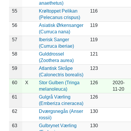
anaethetus)
55
Krøltoppet Pelikan
116
(Pelecanus crispus)
56
Asiatisk Ørkensanger
119
(Curruca nana)
57
Iberisk Sanger
119
(Curruca iberiae)
58
Gulddrossel
121
(Zoothera aurea)
59
Atlantisk Skråpe
123
(Calonectris borealis)
60
X
Stor Gulben (Tringa
126
2020-
melanoleuca)
11-20
61
Gulgrå Værling
126
(Emberiza cineracea)
62
Dværgsnegås (Anser
130
rossii)
63
Gulbrynet Værling
130