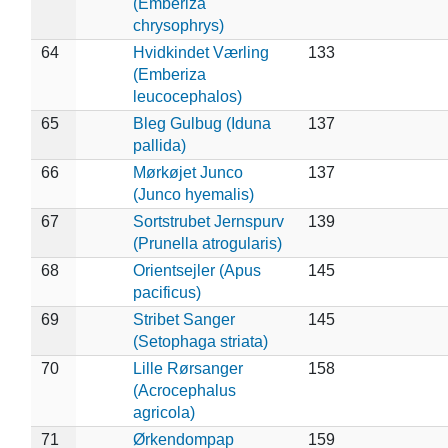
(Emberiza
chrysophrys)
64
Hvidkindet Værling
133
(Emberiza
leucocephalos)
65
Bleg Gulbug (Iduna
137
pallida)
66
Mørkøjet Junco
137
(Junco hyemalis)
67
Sortstrubet Jernspurv
139
(Prunella atrogularis)
68
Orientsejler (Apus
145
pacificus)
69
Stribet Sanger
145
(Setophaga striata)
70
Lille Rørsanger
158
(Acrocephalus
agricola)
71
Ørkendompap
159