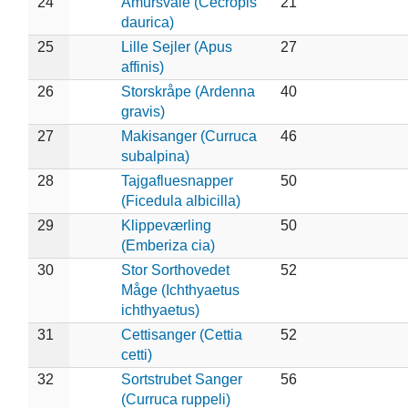
24
Amursvale (Cecropis
21
daurica)
25
Lille Sejler (Apus
27
affinis)
26
Storskråpe (Ardenna
40
gravis)
27
Makisanger (Curruca
46
subalpina)
28
Tajgafluesnapper
50
(Ficedula albicilla)
29
Klippeværling
50
(Emberiza cia)
30
Stor Sorthovedet
52
Måge (Ichthyaetus
ichthyaetus)
31
Cettisanger (Cettia
52
cetti)
32
Sortstrubet Sanger
56
(Curruca ruppeli)