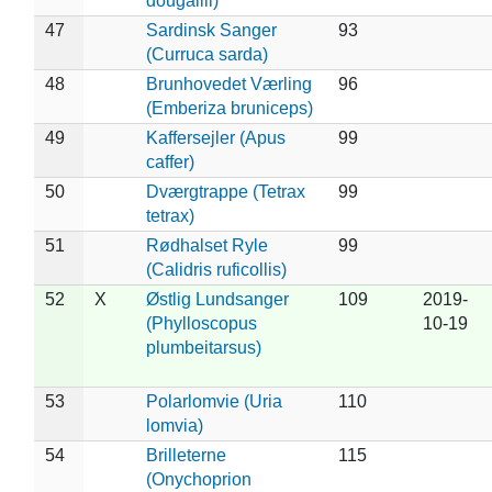
dougallii)
47
Sardinsk Sanger
93
(Curruca sarda)
48
Brunhovedet Værling
96
(Emberiza bruniceps)
49
Kaffersejler (Apus
99
caffer)
50
Dværgtrappe (Tetrax
99
tetrax)
51
Rødhalset Ryle
99
(Calidris ruficollis)
52
X
Østlig Lundsanger
109
2019-
(Phylloscopus
10-19
plumbeitarsus)
53
Polarlomvie (Uria
110
lomvia)
54
Brilleterne
115
(Onychoprion