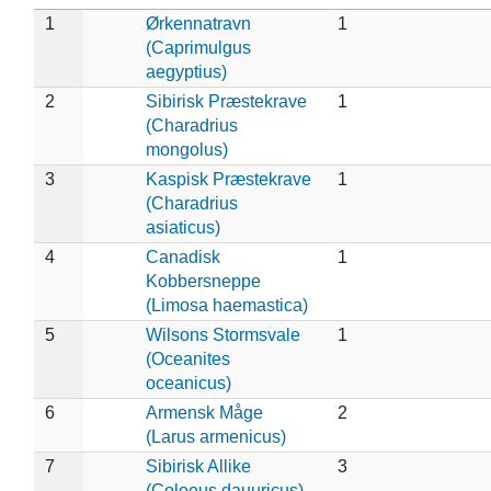
1
Ørkennatravn
1
(Caprimulgus
aegyptius)
2
Sibirisk Præstekrave
1
(Charadrius
mongolus)
3
Kaspisk Præstekrave
1
(Charadrius
asiaticus)
4
Canadisk
1
Kobbersneppe
(Limosa haemastica)
5
Wilsons Stormsvale
1
(Oceanites
oceanicus)
6
Armensk Måge
2
(Larus armenicus)
7
Sibirisk Allike
3
(Coloeus dauuricus)