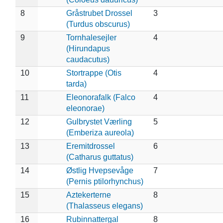
8
Gråstrubet Drossel
3
(Turdus obscurus)
9
Tornhalesejler
4
(Hirundapus
caudacutus)
10
Stortrappe (Otis
4
tarda)
11
Eleonorafalk (Falco
4
eleonorae)
12
Gulbrystet Værling
5
(Emberiza aureola)
13
Eremitdrossel
6
(Catharus guttatus)
14
Østlig Hvepsevåge
7
(Pernis ptilorhynchus)
15
Aztekerterne
8
(Thalasseus elegans)
16
Rubinnattergal
8