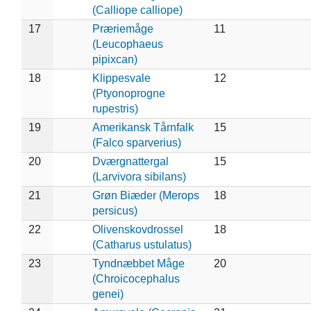
(Calliope calliope)
17
Præriemåge
11
(Leucophaeus
pipixcan)
18
Klippesvale
12
(Ptyonoprogne
rupestris)
19
Amerikansk Tårnfalk
15
(Falco sparverius)
20
Dværgnattergal
15
(Larvivora sibilans)
21
Grøn Biæder (Merops
18
persicus)
22
Olivenskovdrossel
18
(Catharus ustulatus)
23
Tyndnæbbet Måge
20
(Chroicocephalus
genei)