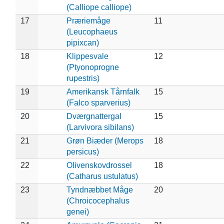
(Calliope calliope)
17
Præriemåge
11
(Leucophaeus
pipixcan)
18
Klippesvale
12
(Ptyonoprogne
rupestris)
19
Amerikansk Tårnfalk
15
(Falco sparverius)
20
Dværgnattergal
15
(Larvivora sibilans)
21
Grøn Biæder (Merops
18
persicus)
22
Olivenskovdrossel
18
(Catharus ustulatus)
23
Tyndnæbbet Måge
20
(Chroicocephalus
genei)