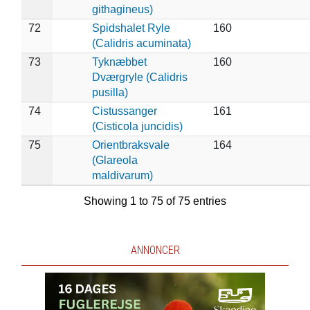
githagineus)
72
Spidshalet Ryle
160
(Calidris acuminata)
73
Tyknæbbet
160
Dværgryle (Calidris
pusilla)
74
Cistussanger
161
(Cisticola juncidis)
75
Orientbraksvale
164
(Glareola
maldivarum)
Showing 1 to 75 of 75 entries
ANNONCER