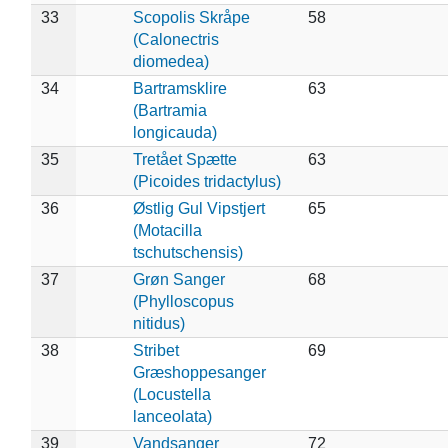
33
Scopolis Skråpe
58
(Calonectris
diomedea)
34
Bartramsklire
63
(Bartramia
longicauda)
35
Tretået Spætte
63
(Picoides tridactylus)
36
Østlig Gul Vipstjert
65
(Motacilla
tschutschensis)
37
Grøn Sanger
68
(Phylloscopus
nitidus)
38
Stribet
69
Græshoppesanger
(Locustella
lanceolata)
39
Vandsanger
72