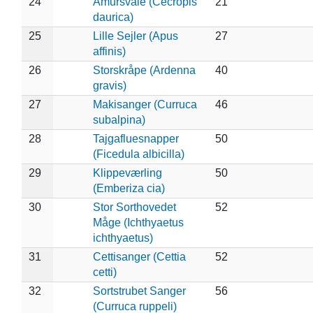
24
Amursvale (Cecropis
21
daurica)
25
Lille Sejler (Apus
27
affinis)
26
Storskråpe (Ardenna
40
gravis)
27
Makisanger (Curruca
46
subalpina)
28
Tajgafluesnapper
50
(Ficedula albicilla)
29
Klippeværling
50
(Emberiza cia)
30
Stor Sorthovedet
52
Måge (Ichthyaetus
ichthyaetus)
31
Cettisanger (Cettia
52
cetti)
32
Sortstrubet Sanger
56
(Curruca ruppeli)