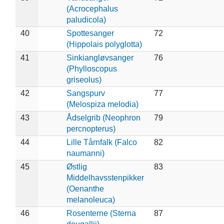
(Acrocephalus
paludicola)
40
Spottesanger
72
(Hippolais polyglotta)
41
Sinkiangløvsanger
76
(Phylloscopus
griseolus)
42
Sangspurv
77
(Melospiza melodia)
43
Ådselgrib (Neophron
79
percnopterus)
44
Lille Tårnfalk (Falco
82
naumanni)
45
Østlig
83
Middelhavsstenpikker
(Oenanthe
melanoleuca)
46
Rosenterne (Sterna
87