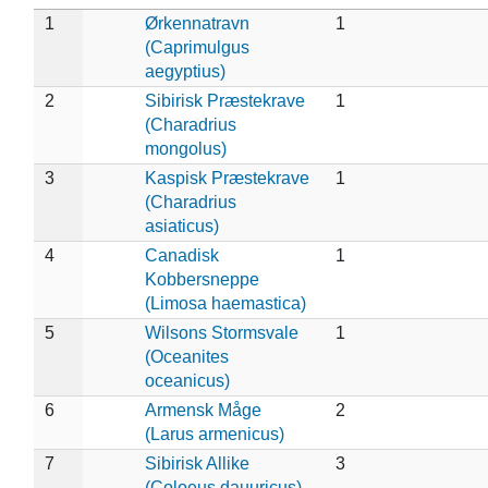
1
Ørkennatravn
1
(Caprimulgus
aegyptius)
2
Sibirisk Præstekrave
1
(Charadrius
mongolus)
3
Kaspisk Præstekrave
1
(Charadrius
asiaticus)
4
Canadisk
1
Kobbersneppe
(Limosa haemastica)
5
Wilsons Stormsvale
1
(Oceanites
oceanicus)
6
Armensk Måge
2
(Larus armenicus)
7
Sibirisk Allike
3
(Coloeus dauuricus)