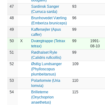
dougallii)
47
Sardinsk Sanger
93
(Curruca sarda)
48
Brunhovedet Værling
96
(Emberiza bruniceps)
49
Kaffersejler (Apus
99
caffer)
50
X
Dværgtrappe (Tetrax
99
1991-
tetrax)
08-10
51
Rødhalset Ryle
99
(Calidris ruficollis)
52
Østlig Lundsanger
109
(Phylloscopus
plumbeitarsus)
53
Polarlomvie (Uria
110
lomvia)
54
Brilleterne
115
(Onychoprion
anaethetus)