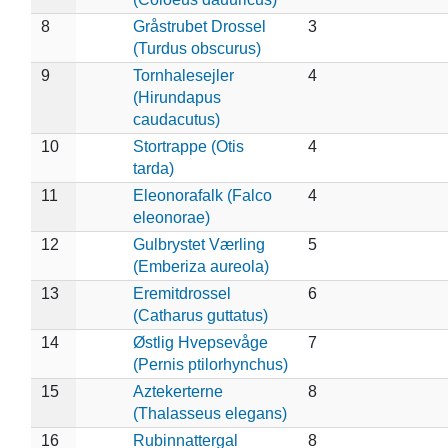
8
Gråstrubet Drossel
3
(Turdus obscurus)
9
Tornhalesejler
4
(Hirundapus
caudacutus)
10
Stortrappe (Otis
4
tarda)
11
Eleonorafalk (Falco
4
eleonorae)
12
Gulbrystet Værling
5
(Emberiza aureola)
13
Eremitdrossel
6
(Catharus guttatus)
14
Østlig Hvepsevåge
7
(Pernis ptilorhynchus)
15
Aztekerterne
8
(Thalasseus elegans)
16
Rubinnattergal
8