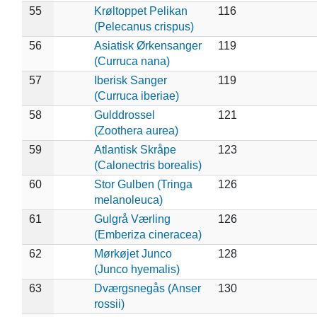
55
Krøltoppet Pelikan
116
(Pelecanus crispus)
56
Asiatisk Ørkensanger
119
(Curruca nana)
57
Iberisk Sanger
119
(Curruca iberiae)
58
Gulddrossel
121
(Zoothera aurea)
59
Atlantisk Skråpe
123
(Calonectris borealis)
60
Stor Gulben (Tringa
126
melanoleuca)
61
Gulgrå Værling
126
(Emberiza cineracea)
62
Mørkøjet Junco
128
(Junco hyemalis)
63
Dværgsnegås (Anser
130
rossii)