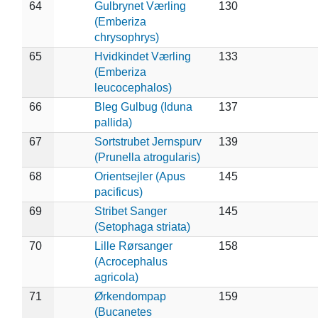
64
Gulbrynet Værling
130
(Emberiza
chrysophrys)
65
Hvidkindet Værling
133
(Emberiza
leucocephalos)
66
Bleg Gulbug (Iduna
137
pallida)
67
Sortstrubet Jernspurv
139
(Prunella atrogularis)
68
Orientsejler (Apus
145
pacificus)
69
Stribet Sanger
145
(Setophaga striata)
70
Lille Rørsanger
158
(Acrocephalus
agricola)
71
Ørkendompap
159
(Bucanetes