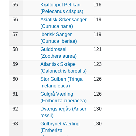
55
Krøltoppet Pelikan
116
(Pelecanus crispus)
56
Asiatisk Ørkensanger
119
(Curruca nana)
57
Iberisk Sanger
119
(Curruca iberiae)
58
Gulddrossel
121
(Zoothera aurea)
59
Atlantisk Skråpe
123
(Calonectris borealis)
60
Stor Gulben (Tringa
126
melanoleuca)
61
Gulgrå Værling
126
(Emberiza cineracea)
62
Dværgsnegås (Anser
130
rossii)
63
Gulbrynet Værling
130
(Emberiza