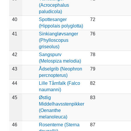
(Acrocephalus
paludicola)
40
Spottesanger
72
(Hippolais polyglotta)
41
Sinkiangløvsanger
76
(Phylloscopus
griseolus)
42
Sangspurv
78
(Melospiza melodia)
43
Ådselgrib (Neophron
79
percnopterus)
44
Lille Tårnfalk (Falco
82
naumanni)
45
Østlig
83
Middelhavsstenpikker
(Oenanthe
melanoleuca)
46
Rosenterne (Sterna
87