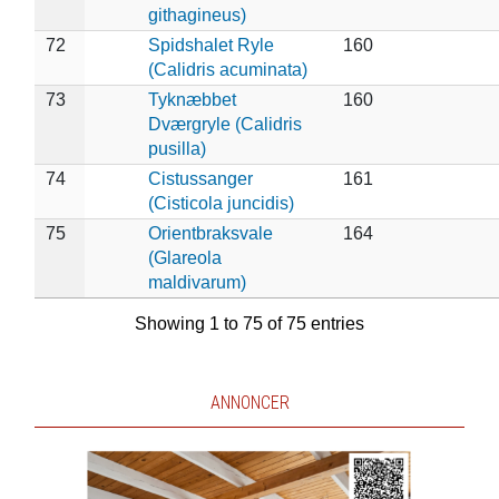
githagineus)
72
Spidshalet Ryle
160
(Calidris acuminata)
73
Tyknæbbet
160
Dværgryle (Calidris
pusilla)
74
Cistussanger
161
(Cisticola juncidis)
75
Orientbraksvale
164
(Glareola
maldivarum)
Showing 1 to 75 of 75 entries
ANNONCER