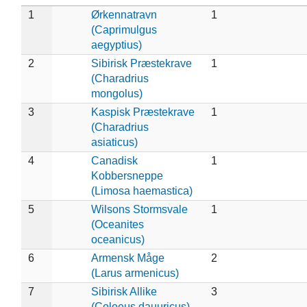
1
Ørkennatravn
1
(Caprimulgus
aegyptius)
2
Sibirisk Præstekrave
1
(Charadrius
mongolus)
3
Kaspisk Præstekrave
1
(Charadrius
asiaticus)
4
Canadisk
1
Kobbersneppe
(Limosa haemastica)
5
Wilsons Stormsvale
1
(Oceanites
oceanicus)
6
Armensk Måge
2
(Larus armenicus)
7
Sibirisk Allike
3
(Coloeus dauuricus)