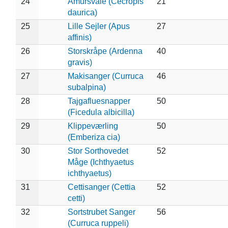
24
Amursvale (Cecropis
21
daurica)
25
Lille Sejler (Apus
27
affinis)
26
Storskråpe (Ardenna
40
gravis)
27
Makisanger (Curruca
46
subalpina)
28
Tajgafluesnapper
50
(Ficedula albicilla)
29
Klippeværling
50
(Emberiza cia)
30
Stor Sorthovedet
52
Måge (Ichthyaetus
ichthyaetus)
31
Cettisanger (Cettia
52
cetti)
32
Sortstrubet Sanger
56
(Curruca ruppeli)