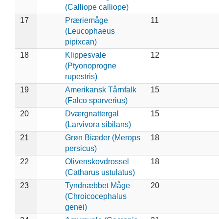
(Calliope calliope)
17
Præriemåge
11
(Leucophaeus
pipixcan)
18
Klippesvale
12
(Ptyonoprogne
rupestris)
19
Amerikansk Tårnfalk
15
(Falco sparverius)
20
Dværgnattergal
15
(Larvivora sibilans)
21
Grøn Biæder (Merops
18
persicus)
22
Olivenskovdrossel
18
(Catharus ustulatus)
23
Tyndnæbbet Måge
20
(Chroicocephalus
genei)