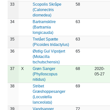
33
Scopolis Skråpe
58
(Calonectris
diomedea)
34
Bartramsklire
63
(Bartramia
longicauda)
35
Tretået Spætte
63
(Picoides tridactylus)
36
Østlig Gul Vipstjert
65
(Motacilla
tschutschensis)
37
X
Grøn Sanger
68
2020-
(Phylloscopus
05-27
nitidus)
38
Stribet
69
Græshoppesanger
(Locustella
lanceolata)
39
Vandsanger
72