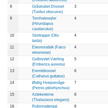
8
Gråstrubet Drossel
3
(Turdus obscurus)
9
Tornhalesejler
4
(Hirundapus
caudacutus)
10
Stortrappe (Otis
4
tarda)
11
Eleonorafalk (Falco
4
eleonorae)
12
Gulbrystet Værling
5
(Emberiza aureola)
13
Eremitdrossel
6
(Catharus guttatus)
14
Østlig Hvepsevåge
7
(Pernis ptilorhynchus)
15
Aztekerterne
8
(Thalasseus elegans)
16
Rubinnattergal
8