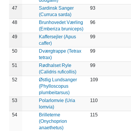
dougallii)
47
Sardinsk Sanger
93
(Curruca sarda)
48
Brunhovedet Værling
96
(Emberiza bruniceps)
49
Kaffersejler (Apus
99
caffer)
50
Dværgtrappe (Tetrax
99
tetrax)
51
Rødhalset Ryle
99
(Calidris ruficollis)
52
Østlig Lundsanger
109
(Phylloscopus
plumbeitarsus)
53
Polarlomvie (Uria
110
lomvia)
54
Brilleterne
115
(Onychoprion
anaethetus)