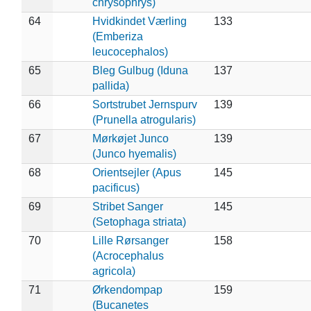
chrysophrys)
64
Hvidkindet Værling
133
(Emberiza
leucocephalos)
65
Bleg Gulbug (Iduna
137
pallida)
66
Sortstrubet Jernspurv
139
(Prunella atrogularis)
67
Mørkøjet Junco
139
(Junco hyemalis)
68
Orientsejler (Apus
145
pacificus)
69
Stribet Sanger
145
(Setophaga striata)
70
Lille Rørsanger
158
(Acrocephalus
agricola)
71
Ørkendompap
159
(Bucanetes