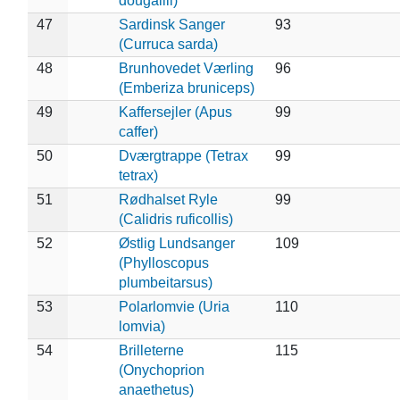
dougallii)
47
Sardinsk Sanger
93
(Curruca sarda)
48
Brunhovedet Værling
96
(Emberiza bruniceps)
49
Kaffersejler (Apus
99
caffer)
50
Dværgtrappe (Tetrax
99
tetrax)
51
Rødhalset Ryle
99
(Calidris ruficollis)
52
Østlig Lundsanger
109
(Phylloscopus
plumbeitarsus)
53
Polarlomvie (Uria
110
lomvia)
54
Brilleterne
115
(Onychoprion
anaethetus)