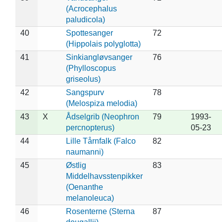
(Acrocephalus
paludicola)
40
Spottesanger
72
(Hippolais polyglotta)
41
Sinkiangløvsanger
76
(Phylloscopus
griseolus)
42
Sangspurv
78
(Melospiza melodia)
43
X
Ådselgrib (Neophron
79
1993-
percnopterus)
05-23
44
Lille Tårnfalk (Falco
82
naumanni)
45
Østlig
83
Middelhavsstenpikker
(Oenanthe
melanoleuca)
46
Rosenterne (Sterna
87