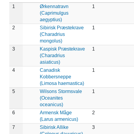
1
Ørkennatravn
1
(Caprimulgus
aegyptius)
2
Sibirisk Præstekrave
1
(Charadrius
mongolus)
3
Kaspisk Præstekrave
1
(Charadrius
asiaticus)
4
Canadisk
1
Kobbersneppe
(Limosa haemastica)
5
Wilsons Stormsvale
1
(Oceanites
oceanicus)
6
Armensk Måge
2
(Larus armenicus)
7
Sibirisk Allike
3
(Coloeus dauuricus)