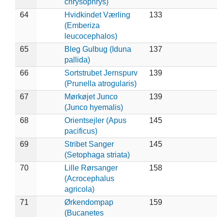
chrysophrys)
64
Hvidkindet Værling
133
(Emberiza
leucocephalos)
65
Bleg Gulbug (Iduna
137
pallida)
66
Sortstrubet Jernspurv
139
(Prunella atrogularis)
67
Mørkøjet Junco
139
(Junco hyemalis)
68
Orientsejler (Apus
145
pacificus)
69
Stribet Sanger
145
(Setophaga striata)
70
Lille Rørsanger
158
(Acrocephalus
agricola)
71
Ørkendompap
159
(Bucanetes