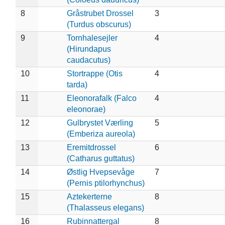
8
Gråstrubet Drossel
3
(Turdus obscurus)
9
Tornhalesejler
4
(Hirundapus
caudacutus)
10
Stortrappe (Otis
4
tarda)
11
Eleonorafalk (Falco
4
eleonorae)
12
Gulbrystet Værling
5
(Emberiza aureola)
13
Eremitdrossel
6
(Catharus guttatus)
14
Østlig Hvepsevåge
7
(Pernis ptilorhynchus)
15
Aztekerterne
8
(Thalasseus elegans)
16
Rubinnattergal
8