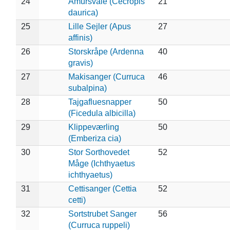
24
Amursvale (Cecropis
21
daurica)
25
Lille Sejler (Apus
27
affinis)
26
Storskråpe (Ardenna
40
gravis)
27
Makisanger (Curruca
46
subalpina)
28
Tajgafluesnapper
50
(Ficedula albicilla)
29
Klippeværling
50
(Emberiza cia)
30
Stor Sorthovedet
52
Måge (Ichthyaetus
ichthyaetus)
31
Cettisanger (Cettia
52
cetti)
32
Sortstrubet Sanger
56
(Curruca ruppeli)