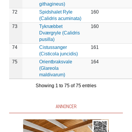
githagineus)
72
Spidshalet Ryle
160
(Calidris acuminata)
73
Tyknæbbet
160
Dværgryle (Calidris
pusilla)
74
Cistussanger
161
(Cisticola juncidis)
75
Orientbraksvale
164
(Glareola
maldivarum)
Showing 1 to 75 of 75 entries
ANNONCER