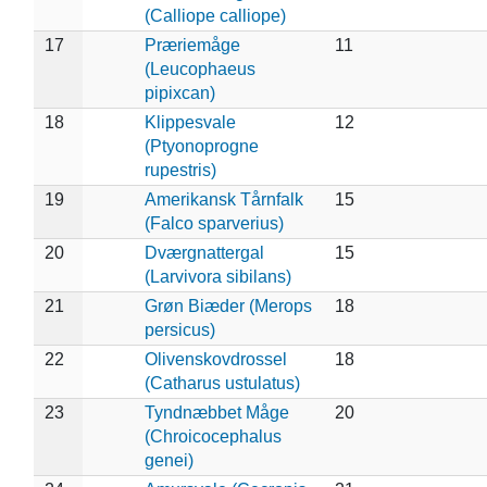
(Calliope calliope)
17
Præriemåge
11
(Leucophaeus
pipixcan)
18
Klippesvale
12
(Ptyonoprogne
rupestris)
19
Amerikansk Tårnfalk
15
(Falco sparverius)
20
Dværgnattergal
15
(Larvivora sibilans)
21
Grøn Biæder (Merops
18
persicus)
22
Olivenskovdrossel
18
(Catharus ustulatus)
23
Tyndnæbbet Måge
20
(Chroicocephalus
genei)