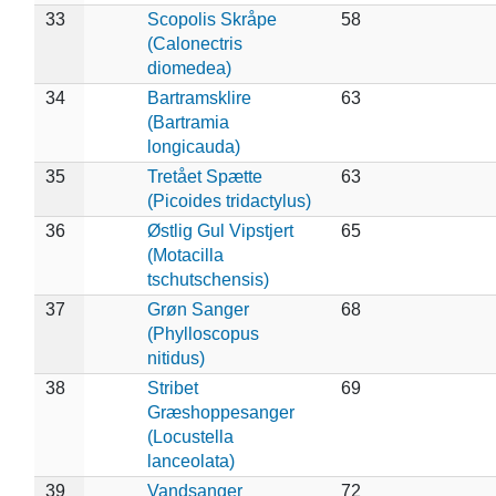
33
Scopolis Skråpe
58
(Calonectris
diomedea)
34
Bartramsklire
63
(Bartramia
longicauda)
35
Tretået Spætte
63
(Picoides tridactylus)
36
Østlig Gul Vipstjert
65
(Motacilla
tschutschensis)
37
Grøn Sanger
68
(Phylloscopus
nitidus)
38
Stribet
69
Græshoppesanger
(Locustella
lanceolata)
39
Vandsanger
72