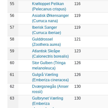
55
Krøltoppet Pelikan
116
(Pelecanus crispus)
56
Asiatisk Ørkensanger
119
(Curruca nana)
57
Iberisk Sanger
119
(Curruca iberiae)
58
Gulddrossel
121
(Zoothera aurea)
59
Atlantisk Skråpe
123
(Calonectris borealis)
60
Stor Gulben (Tringa
126
melanoleuca)
61
Gulgrå Værling
126
(Emberiza cineracea)
62
Dværgsnegås (Anser
130
rossii)
63
Gulbrynet Værling
130
(Emberiza