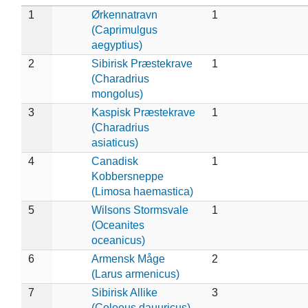
1
Ørkennatravn
1
(Caprimulgus
aegyptius)
2
Sibirisk Præstekrave
1
(Charadrius
mongolus)
3
Kaspisk Præstekrave
1
(Charadrius
asiaticus)
4
Canadisk
1
Kobbersneppe
(Limosa haemastica)
5
Wilsons Stormsvale
1
(Oceanites
oceanicus)
6
Armensk Måge
2
(Larus armenicus)
7
Sibirisk Allike
3
(Coloeus dauuricus)