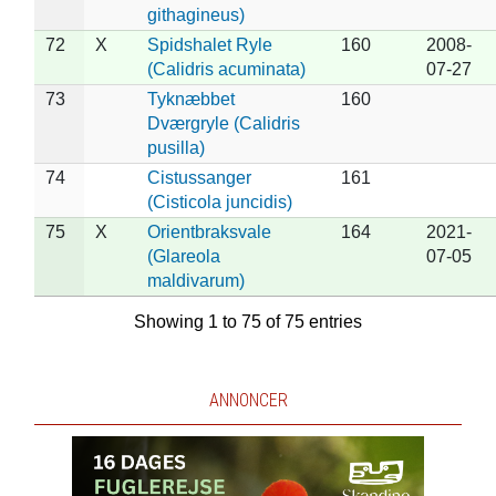
githagineus)
72
X
Spidshalet Ryle
160
2008-
(Calidris acuminata)
07-27
73
Tyknæbbet
160
Dværgryle (Calidris
pusilla)
74
Cistussanger
161
(Cisticola juncidis)
75
X
Orientbraksvale
164
2021-
(Glareola
07-05
maldivarum)
Showing 1 to 75 of 75 entries
ANNONCER