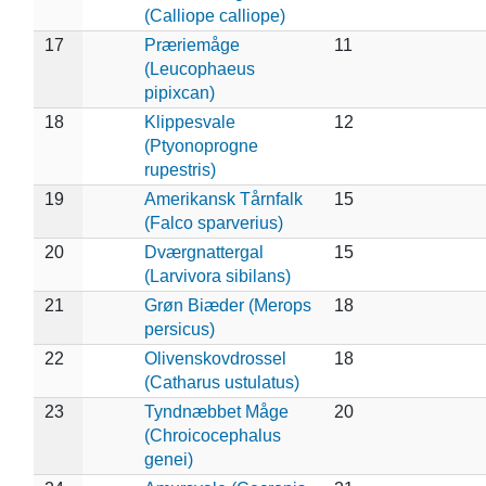
(Calliope calliope)
17
Præriemåge
11
(Leucophaeus
pipixcan)
18
Klippesvale
12
(Ptyonoprogne
rupestris)
19
Amerikansk Tårnfalk
15
(Falco sparverius)
20
Dværgnattergal
15
(Larvivora sibilans)
21
Grøn Biæder (Merops
18
persicus)
22
Olivenskovdrossel
18
(Catharus ustulatus)
23
Tyndnæbbet Måge
20
(Chroicocephalus
genei)