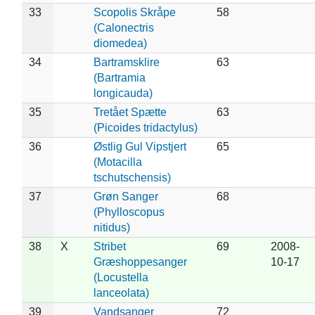
33
Scopolis Skråpe
58
(Calonectris
diomedea)
34
Bartramsklire
63
(Bartramia
longicauda)
35
Tretået Spætte
63
(Picoides tridactylus)
36
Østlig Gul Vipstjert
65
(Motacilla
tschutschensis)
37
Grøn Sanger
68
(Phylloscopus
nitidus)
38
X
Stribet
69
2008-
Græshoppesanger
10-17
(Locustella
lanceolata)
39
Vandsanger
72