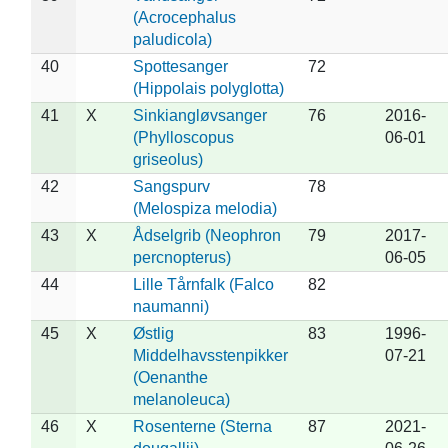
(Acrocephalus
paludicola)
40
Spottesanger
72
(Hippolais polyglotta)
41
X
Sinkiangløvsanger
76
2016-
(Phylloscopus
06-01
griseolus)
42
Sangspurv
78
(Melospiza melodia)
43
X
Ådselgrib (Neophron
79
2017-
percnopterus)
06-05
44
Lille Tårnfalk (Falco
82
naumanni)
45
X
Østlig
83
1996-
Middelhavsstenpikker
07-21
(Oenanthe
melanoleuca)
46
X
Rosenterne (Sterna
87
2021-