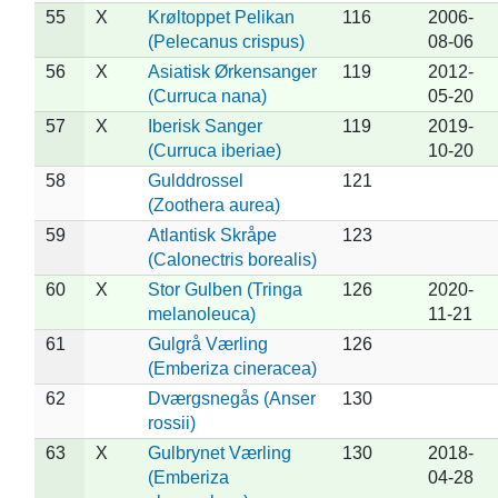
55
X
Krøltoppet Pelikan
116
2006-
(Pelecanus crispus)
08-06
56
X
Asiatisk Ørkensanger
119
2012-
(Curruca nana)
05-20
57
X
Iberisk Sanger
119
2019-
(Curruca iberiae)
10-20
58
Gulddrossel
121
(Zoothera aurea)
59
Atlantisk Skråpe
123
(Calonectris borealis)
60
X
Stor Gulben (Tringa
126
2020-
melanoleuca)
11-21
61
Gulgrå Værling
126
(Emberiza cineracea)
62
Dværgsnegås (Anser
130
rossii)
63
X
Gulbrynet Værling
130
2018-
(Emberiza
04-28