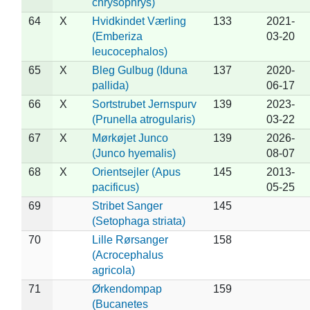
chrysophrys)
64
X
Hvidkindet Værling
133
2021-
(Emberiza
03-20
leucocephalos)
65
X
Bleg Gulbug (Iduna
137
2020-
pallida)
06-17
66
X
Sortstrubet Jernspurv
139
2023-
(Prunella atrogularis)
03-22
67
X
Mørkøjet Junco
139
2026-
(Junco hyemalis)
08-07
68
X
Orientsejler (Apus
145
2013-
pacificus)
05-25
69
Stribet Sanger
145
(Setophaga striata)
70
Lille Rørsanger
158
(Acrocephalus
agricola)
71
Ørkendompap
159
(Bucanetes