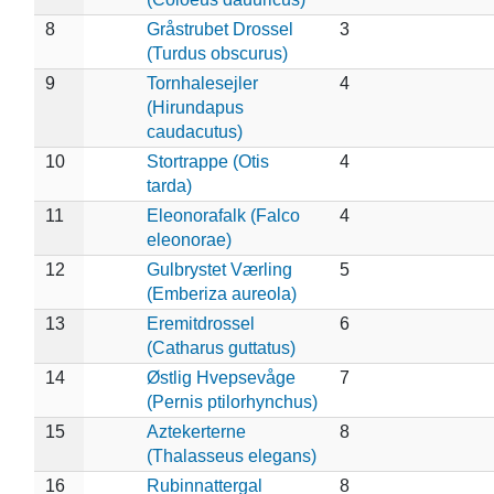
8
Gråstrubet Drossel
3
(Turdus obscurus)
9
Tornhalesejler
4
(Hirundapus
caudacutus)
10
Stortrappe (Otis
4
tarda)
11
Eleonorafalk (Falco
4
eleonorae)
12
Gulbrystet Værling
5
(Emberiza aureola)
13
Eremitdrossel
6
(Catharus guttatus)
14
Østlig Hvepsevåge
7
(Pernis ptilorhynchus)
15
Aztekerterne
8
(Thalasseus elegans)
16
Rubinnattergal
8