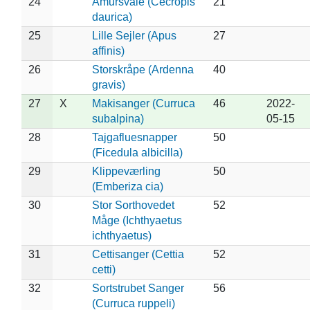
24
Amursvale (Cecropis
21
daurica)
25
Lille Sejler (Apus
27
affinis)
26
Storskråpe (Ardenna
40
gravis)
27
X
Makisanger (Curruca
46
2022-
subalpina)
05-15
28
Tajgafluesnapper
50
(Ficedula albicilla)
29
Klippeværling
50
(Emberiza cia)
30
Stor Sorthovedet
52
Måge (Ichthyaetus
ichthyaetus)
31
Cettisanger (Cettia
52
cetti)
32
Sortstrubet Sanger
56
(Curruca ruppeli)