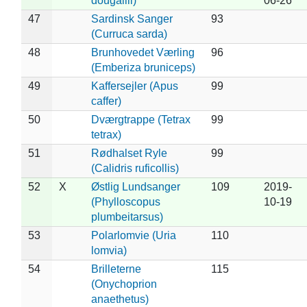
dougallii)
06-26
47
Sardinsk Sanger
93
(Curruca sarda)
48
Brunhovedet Værling
96
(Emberiza bruniceps)
49
Kaffersejler (Apus
99
caffer)
50
Dværgtrappe (Tetrax
99
tetrax)
51
Rødhalset Ryle
99
(Calidris ruficollis)
52
X
Østlig Lundsanger
109
2019-
(Phylloscopus
10-19
plumbeitarsus)
53
Polarlomvie (Uria
110
lomvia)
54
Brilleterne
115
(Onychoprion
anaethetus)