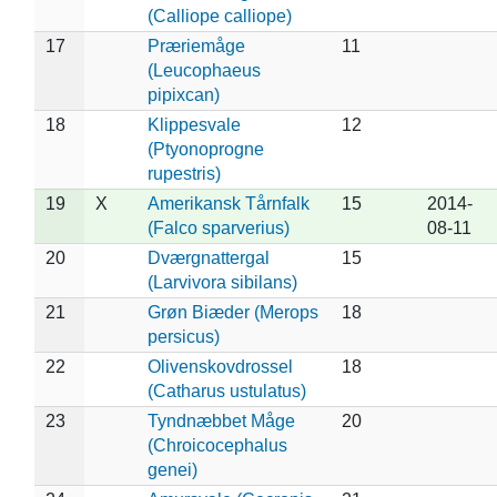
(Calliope calliope)
17
Præriemåge
11
(Leucophaeus
pipixcan)
18
Klippesvale
12
(Ptyonoprogne
rupestris)
19
X
Amerikansk Tårnfalk
15
2014-
(Falco sparverius)
08-11
20
Dværgnattergal
15
(Larvivora sibilans)
21
Grøn Biæder (Merops
18
persicus)
22
Olivenskovdrossel
18
(Catharus ustulatus)
23
Tyndnæbbet Måge
20
(Chroicocephalus
genei)