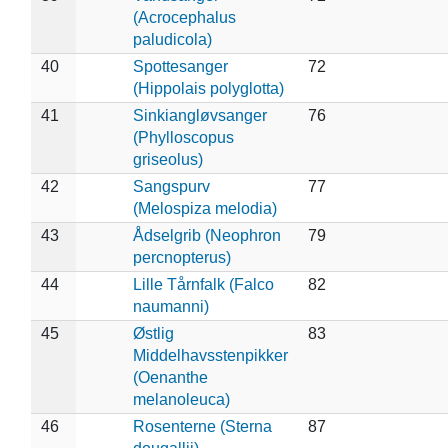
(Acrocephalus
paludicola)
40
Spottesanger
72
(Hippolais polyglotta)
41
Sinkiangløvsanger
76
(Phylloscopus
griseolus)
42
Sangspurv
77
(Melospiza melodia)
43
Ådselgrib (Neophron
79
percnopterus)
44
Lille Tårnfalk (Falco
82
naumanni)
45
Østlig
83
Middelhavsstenpikker
(Oenanthe
melanoleuca)
46
Rosenterne (Sterna
87