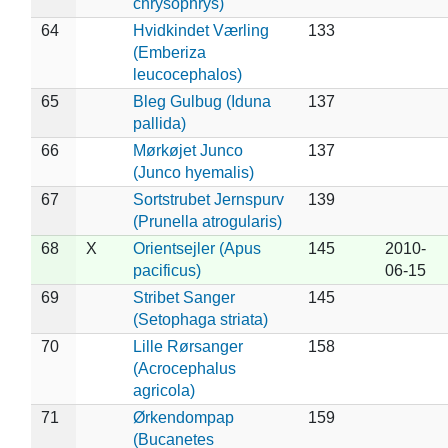
chrysophrys)
64
Hvidkindet Værling
133
(Emberiza
leucocephalos)
65
Bleg Gulbug (Iduna
137
pallida)
66
Mørkøjet Junco
137
(Junco hyemalis)
67
Sortstrubet Jernspurv
139
(Prunella atrogularis)
68
X
Orientsejler (Apus
145
2010-
pacificus)
06-15
69
Stribet Sanger
145
(Setophaga striata)
70
Lille Rørsanger
158
(Acrocephalus
agricola)
71
Ørkendompap
159
(Bucanetes