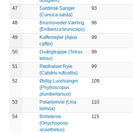
dougallii)
47
Sardinsk Sanger
93
(Curruca sarda)
48
Brunhovedet Værling
96
(Emberiza bruniceps)
49
Kaffersejler (Apus
99
caffer)
50
Dværgtrappe (Tetrax
99
tetrax)
51
Rødhalset Ryle
99
(Calidris ruficollis)
52
Østlig Lundsanger
109
(Phylloscopus
plumbeitarsus)
53
Polarlomvie (Uria
110
lomvia)
54
Brilleterne
115
(Onychoprion
anaethetus)