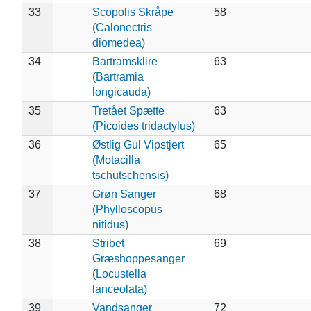
33
Scopolis Skråpe
58
(Calonectris
diomedea)
34
Bartramsklire
63
(Bartramia
longicauda)
35
Tretået Spætte
63
(Picoides tridactylus)
36
Østlig Gul Vipstjert
65
(Motacilla
tschutschensis)
37
Grøn Sanger
68
(Phylloscopus
nitidus)
38
Stribet
69
Græshoppesanger
(Locustella
lanceolata)
39
Vandsanger
72