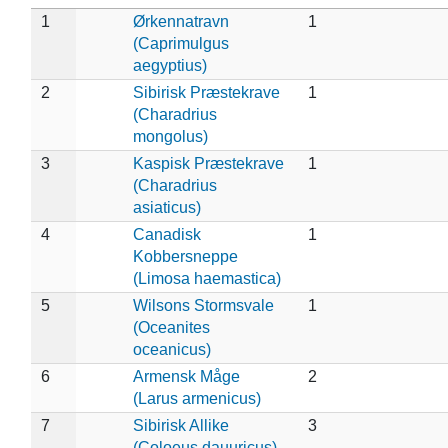
1
Ørkennatravn
1
(Caprimulgus
aegyptius)
2
Sibirisk Præstekrave
1
(Charadrius
mongolus)
3
Kaspisk Præstekrave
1
(Charadrius
asiaticus)
4
Canadisk
1
Kobbersneppe
(Limosa haemastica)
5
Wilsons Stormsvale
1
(Oceanites
oceanicus)
6
Armensk Måge
2
(Larus armenicus)
7
Sibirisk Allike
3
(Coloeus dauuricus)