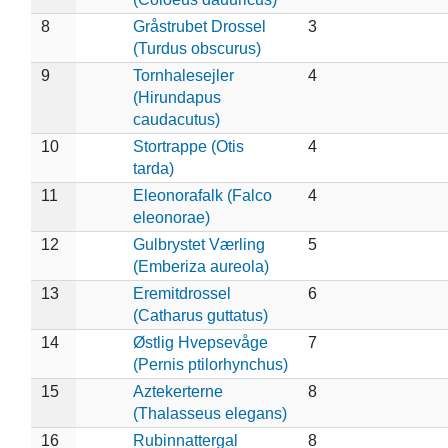
8
Gråstrubet Drossel
3
(Turdus obscurus)
9
Tornhalesejler
4
(Hirundapus
caudacutus)
10
Stortrappe (Otis
4
tarda)
11
Eleonorafalk (Falco
4
eleonorae)
12
Gulbrystet Værling
5
(Emberiza aureola)
13
Eremitdrossel
6
(Catharus guttatus)
14
Østlig Hvepsevåge
7
(Pernis ptilorhynchus)
15
Aztekerterne
8
(Thalasseus elegans)
16
Rubinnattergal
8