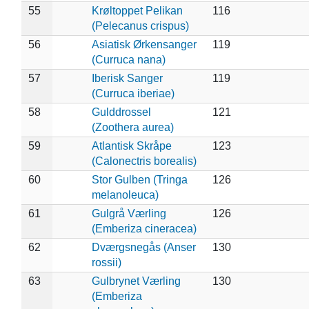
55
Krøltoppet Pelikan
116
(Pelecanus crispus)
56
Asiatisk Ørkensanger
119
(Curruca nana)
57
Iberisk Sanger
119
(Curruca iberiae)
58
Gulddrossel
121
(Zoothera aurea)
59
Atlantisk Skråpe
123
(Calonectris borealis)
60
Stor Gulben (Tringa
126
melanoleuca)
61
Gulgrå Værling
126
(Emberiza cineracea)
62
Dværgsnegås (Anser
130
rossii)
63
Gulbrynet Værling
130
(Emberiza