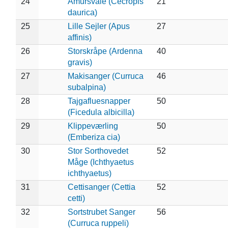
24
Amursvale (Cecropis
21
daurica)
25
Lille Sejler (Apus
27
affinis)
26
Storskråpe (Ardenna
40
gravis)
27
Makisanger (Curruca
46
subalpina)
28
Tajgafluesnapper
50
(Ficedula albicilla)
29
Klippeværling
50
(Emberiza cia)
30
Stor Sorthovedet
52
Måge (Ichthyaetus
ichthyaetus)
31
Cettisanger (Cettia
52
cetti)
32
Sortstrubet Sanger
56
(Curruca ruppeli)