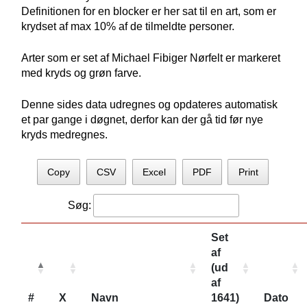
Definitionen for en blocker er her sat til en art, som er
krydset af max 10% af de tilmeldte personer.
Arter som er set af Michael Fibiger Nørfelt er markeret
med kryds og grøn farve.
Denne sides data udregnes og opdateres automatisk
et par gange i døgnet, derfor kan der gå tid før nye
kryds medregnes.
Copy
CSV
Excel
PDF
Print
Søg:
Set
af
(ud
af
#
X
Navn
1641)
Dato