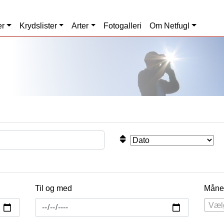
er
Krydslister
Arter
Fotogalleri
Om Netfugl
Til og med
Måne
Væl