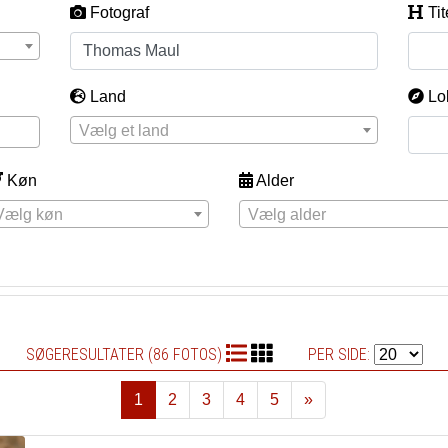
Fotograf
Tit
Land
Lo
Vælg et land
Køn
Alder
Vælg køn
Vælg alder
SØGERESULTATER (86 FOTOS)
PER SIDE:
1
2
3
4
5
»
Næste