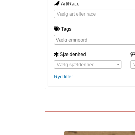
Art/Race
Vælg art eller race
Tags
Sjældenhed
Vælg sjældenhed
Ryd filter