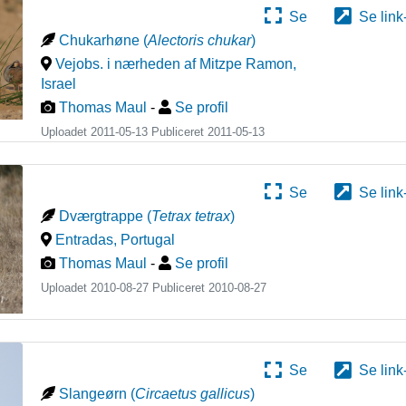
Se
Se link
Chukarhøne
(
Alectoris chukar
)
Vejobs. i nærheden af Mitzpe Ramon
,
Israel
Thomas Maul
-
Se profil
Uploadet 2011-05-13 Publiceret
2011-05-13
Se
Se link
Dværgtrappe
(
Tetrax tetrax
)
Entradas
,
Portugal
Thomas Maul
-
Se profil
Uploadet 2010-08-27 Publiceret
2010-08-27
Se
Se link
Slangeørn
(
Circaetus gallicus
)