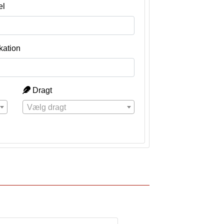
el
kation
Dragt
Vælg dragt