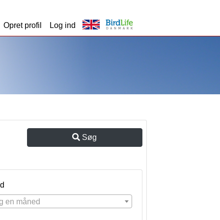
Opret profil
Log ind
Søg
d
g en måned